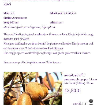
kiwi
kleur
wit
bloeit van
mei
tot
juni
familie
Actinidiaceae
hoog
600 cm
plaats
zon
klimplant, fruit, vruchtgewas, bijenplant
'Hayward' heeft grote, goed smakende uniforme vruchten. Die je in je kelder nog
maanden kunt bewaren
Het eigen stuifmeel is zwak en bestuift de plant onvoldoende. Dus je moet er wel
een bestuiver zoals 'Atlas' of een andere kiwi bijzetten.
Dan mag je op een voortreffelijke opbrengst van goede grote vruchten rekenen.
Een ras voor profi's. Ze planten er een 'Atlas tussen.
2
aantal per m
:
1
potmaat
: hoge pot 11 cm
vierkant (2 liter) 60 cm
12,50 €
aantal: