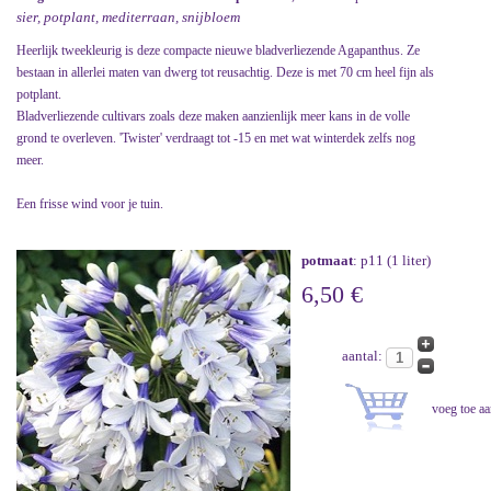
sier, potplant, mediterraan, snijbloem
Heerlijk tweekleurig is deze compacte nieuwe bladverliezende Agapanthus. Ze
bestaan in allerlei maten van dwerg tot reusachtig. Deze is met 70 cm heel fijn als
potplant.
Bladverliezende cultivars zoals deze maken aanzienlijk meer kans in de volle
grond te overleven. 'Twister' verdraagt tot -15 en met wat winterdek zelfs nog
meer.
Een frisse wind voor je tuin.
potmaat
: p11 (1 liter)
6,50 €
aantal: