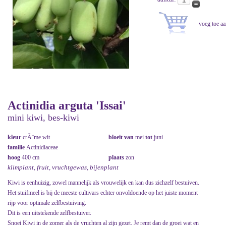
Actinidia arguta 'Issai'
mini kiwi, bes-kiwi
kleur
crÃ¨me wit
bloeit van
mei
tot
juni
familie
Actinidiaceae
hoog
400 cm
plaats
zon
klimplant, fruit, vruchtgewas, bijenplant
Kiwi is eenhuizig, zowel mannelijk als vrouwelijk en kan dus zichzelf bestuiven.
Het stuifmeel is bij de meeste cultivars echter onvoldoende op het juiste moment
rijp voor optimale zelfbestuiving.
Dit is een uitstekende zelfbestuiver.
Snoei Kiwi in de zomer als de vruchten al zijn gezet. Je remt dan de groei wat en