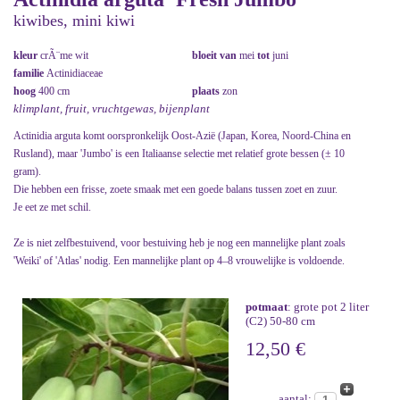
kiwibes, mini kiwi
kleur
crÃ¨me wit
bloeit van
mei
tot
juni
familie
Actinidiaceae
hoog
400 cm
plaats
zon
klimplant, fruit, vruchtgewas, bijenplant
Actinidia arguta komt oorspronkelijk Oost-Azië (Japan, Korea, Noord-China en
Rusland), maar 'Jumbo' is een Italiaanse selectie met relatief grote bessen (± 10
gram).
Die hebben een frisse, zoete smaak met een goede balans tussen zoet en zuur.
Je eet ze met schil.
Ze is niet zelfbestuivend, voor bestuiving heb je nog een mannelijke plant zoals
'Weiki' of 'Atlas' nodig. Een mannelijke plant op 4–8 vrouwelijke is voldoende.
potmaat
: grote pot 2 liter
(C2) 50-80 cm
12,50 €
aantal: