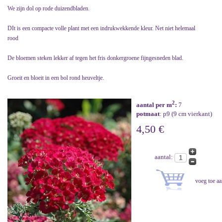
We zijn dol op rode duizendbladen.
DIt is een compacte volle plant met een indrukwekkende kleur. Net niet helemaal
rood
De bloemen steken lekker af tegen het fris donkergroene fijngesneden blad.
Groeit en bloeit in een bol rond heuveltje.
2
aantal per m
:
7
potmaat
: p9 (9 cm vierkant)
4,50 €
aantal: