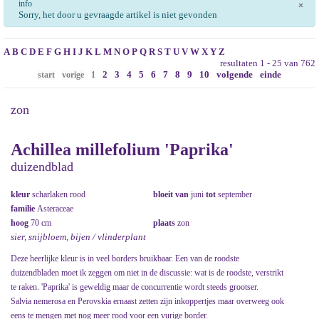
info
×
Sorry, het door u gevraagde artikel is niet gevonden
A
B
C
D
E
F
G
H
I
J
K
L
M
N
O
P
Q
R
S
T
U
V
W
X
Y
Z
resultaten 1 - 25 van 762
2
3
4
5
6
7
8
9
10
volgende
einde
start
vorige
1
zon
Achillea millefolium 'Paprika'
duizendblad
kleur
scharlaken rood
bloeit van
juni
tot
september
familie
Asteraceae
hoog
70 cm
plaats
zon
sier, snijbloem, bijen / vlinderplant
Deze heerlijke kleur is in veel borders bruikbaar. Een van de roodste
duizendbladen moet ik zeggen om niet in de discussie: wat is de roodste, verstrikt
te raken. 'Paprika' is geweldig maar de concurrentie wordt steeds grootser.
Salvia nemerosa en Perovskia ernaast zetten zijn inkoppertjes maar overweeg ook
eens te mengen met nog meer rood voor een vurige border.