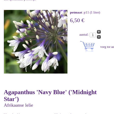
potmaat
: p11 (1 liter)
6,50 €
aantal:
Agapanthus 'Navy Blue' ('Midnight
Star')
Afrikaanse lelie