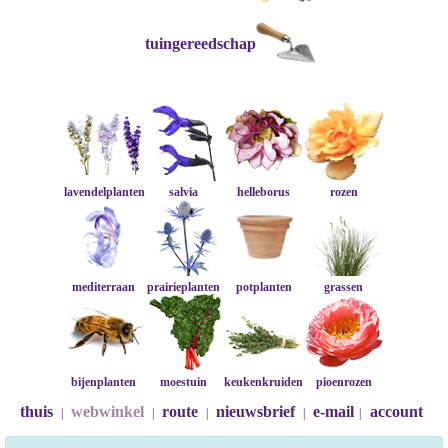
tuingereedschap
lavendelplanten
salvia
helleborus
rozen
mediterraan
prairieplanten
potplanten
grassen
bijenplanten
moestuin
keukenkruiden
pioenrozen
thuis
webwinkel
route
nieuwsbrief
e-mail
account
|
|
|
|
|