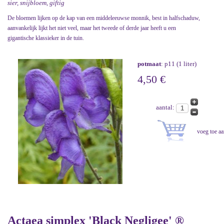
sier, snijbloem, giftig
De bloemen lijken op de kap van een middeleeuwse monnik, best in halfschaduw,
aanvankelijk lijkt het niet veel, maar het tweede of derde jaar heeft u een
gigantische klassieker in de tuin.
potmaat
: p11 (1 liter)
4,50 €
aantal:
Actaea simplex 'Black Negligee' ®