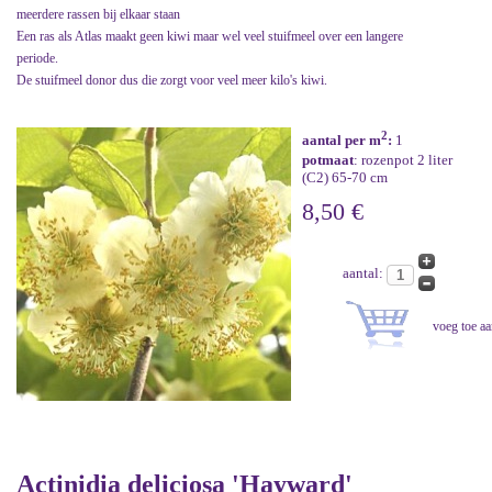
meerdere rassen bij elkaar staan
Een ras als Atlas maakt geen kiwi maar wel veel stuifmeel over een langere
periode.
De stuifmeel donor dus die zorgt voor veel meer kilo's kiwi.
2
aantal per m
:
1
potmaat
: rozenpot 2 liter
(C2) 65-70 cm
8,50 €
aantal:
Actinidia deliciosa 'Hayward'