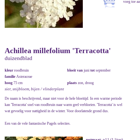
Achillea millefolium 'Terracotta'
duizendblad
kleur
roodbruin
bloeit van
juni
tot
september
familie
Asteraceae
hoog
75 cm
plaats
zon, droog
sier, snijbloem, bijen / vlinderplant
De naam is beschrijvend, maar niet voor de hele bloeitijd. In een warme periode
kan 'Terracotta' snel van roodbruin naar warm geel verbloeien. 'Terracotta' is wel
wat gevoelig voor nattigheid in de winter. Voor doorlatende grond dus.
Een van de vele fantastische Pagels selecties.
potmaat
: p11 (1 liter)