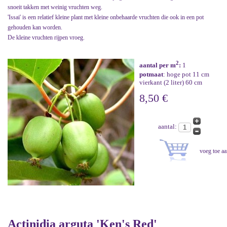
snoeit takken met weinig vruchten weg.
'Issai' is een relatief kleine plant met kleine onbehaarde vruchten die ook in een pot
gehouden kan worden.
De kleine vruchten rijpen vroeg.
2
aantal per m
:
1
potmaat
: hoge pot 11 cm
vierkant (2 liter) 60 cm
8,50 €
aantal:
Actinidia arguta 'Ken's Red'