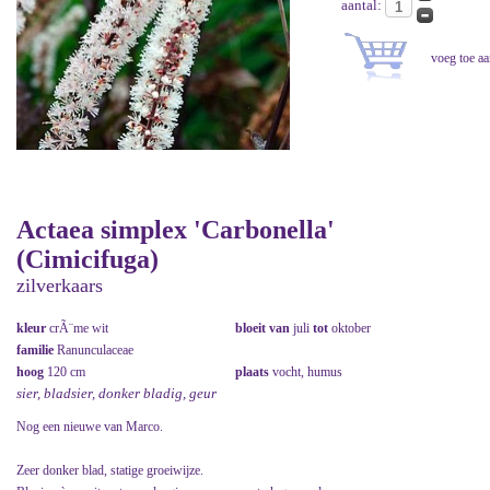
aantal:
Actaea simplex 'Carbonella'
(Cimicifuga)
zilverkaars
kleur
crÃ¨me wit
bloeit van
juli
tot
oktober
familie
Ranunculaceae
hoog
120 cm
plaats
vocht, humus
sier, bladsier, donker bladig, geur
Nog een nieuwe van Marco.
Zeer donker blad, statige groeiwijze.