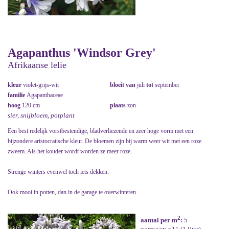
Agapanthus 'Windsor Grey'
Afrikaanse lelie
kleur
violet-grijs-wit
bloeit van
juli
tot
september
familie
Agapanthaceae
hoog
120 cm
plaats
zon
sier, snijbloem, potplant
Een best redelijk vorstbestendige, bladverliezende en zeer hoge vorm met een
bijzondere aristocratische kleur. De bloemen zijn bij warm weer wit met een roze
zweem. Als het kouder wordt worden ze meer roze.
Strenge winters evenwel toch iets dekken.
Ook mooi in potten, dan in de garage te overwinteren.
2
aantal per m
:
5