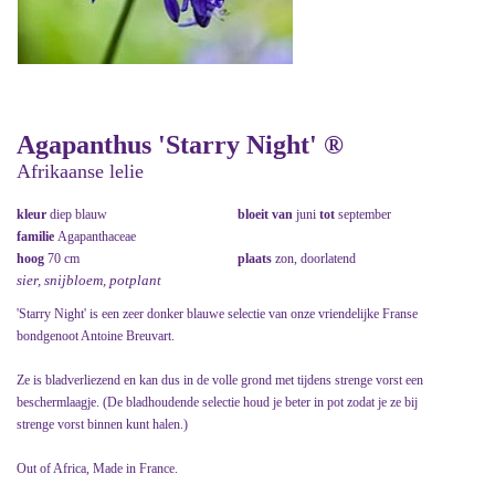
Agapanthus 'Starry Night' ®
Afrikaanse lelie
kleur
diep blauw
bloeit van
juni
tot
september
familie
Agapanthaceae
hoog
70 cm
plaats
zon, doorlatend
sier, snijbloem, potplant
'Starry Night' is een zeer donker blauwe selectie van onze vriendelijke Franse
bondgenoot Antoine Breuvart.
Ze is bladverliezend en kan dus in de volle grond met tijdens strenge vorst een
beschermlaagje. (De bladhoudende selectie houd je beter in pot zodat je ze bij
strenge vorst binnen kunt halen.)
Out of Africa, Made in France.