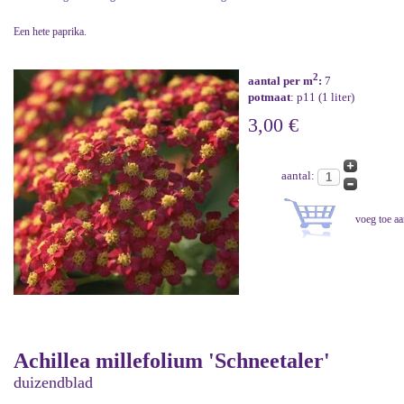
Een hete paprika.
2
aantal per m
:
7
potmaat
: p11 (1 liter)
3,00 €
aantal:
Achillea millefolium 'Schneetaler'
duizendblad