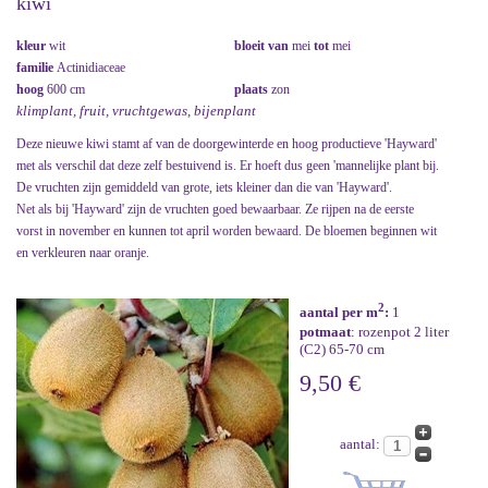
kiwi
kleur
wit
bloeit van
mei
tot
mei
familie
Actinidiaceae
hoog
600 cm
plaats
zon
klimplant, fruit, vruchtgewas, bijenplant
Deze nieuwe kiwi stamt af van de doorgewinterde en hoog productieve 'Hayward'
met als verschil dat deze zelf bestuivend is. Er hoeft dus geen 'mannelijke plant bij.
De vruchten zijn gemiddeld van grote, iets kleiner dan die van 'Hayward'.
Net als bij 'Hayward' zijn de vruchten goed bewaarbaar. Ze rijpen na de eerste
vorst in november en kunnen tot april worden bewaard. De bloemen beginnen wit
en verkleuren naar oranje.
2
aantal per m
:
1
potmaat
: rozenpot 2 liter
(C2) 65-70 cm
9,50 €
aantal: