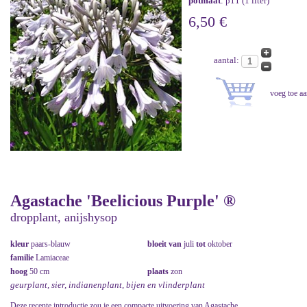
potmaat
: p11 (1 liter)
6,50 €
aantal:
Agastache 'Beelicious Purple' ®
dropplant, anijshysop
kleur
paars-blauw
bloeit van
juli
tot
oktober
familie
Lamiaceae
hoog
50 cm
plaats
zon
geurplant, sier, indianenplant, bijen en vlinderplant
Deze recente introductie zou je een compacte uitvoering van Agastache