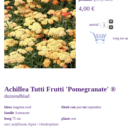
4,00 €
aantal:
Achillea Tutti Frutti 'Pomegranate' ®
duizendblad
kleur
magenta rood
bloeit van
juni
tot
september
familie
Asteraceae
hoog
75 cm
plaats
zon
sier, snijbloem, bijen / vlinderplant