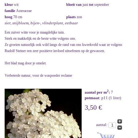
kleur
wit
bloeit van
juni
tot
september
familie
Asteraceae
hoog
70 cm
plaats
zon
sier, snijbloem, bijen-, vlinderplant, eetbaar
Een zuiver witte voor je maagdelijke tuin.
Sterk en makkelijk en de beste witte volgens ons.
Ze groeien natuurlijk ook wild langs de rand van ons kweekveld waar ze volgens
Rudolf Steiner een zeer positieve invloed uitoefenen op de gewassen.
Het blad mag door je omelet.
Verbeterde natuur, voor de waspoeder reclame
2
aantal per m
:
7
potmaat
: p11 (1 liter)
3,50 €
aantal: