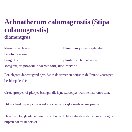
Achnatherum calamagrostis (Stipa
calamagrostis)
diamantgras
kleur
zilver-brons
bloeit van
juli
tot
september
familie
Poaceae
hoog
90 cm
plaats
zon, halfschaduw
siergras, snijbloem, prairieplant, mediterraan
Een elegant doorbuigend gras dat in de zomer en herfst in de Franse vooralpen
beeldbepalend is.
Grote groepen of plukjes brengen die fijne zuidelijke warmte naar onze tuin.
Dit is ideaal uitgangsmateriaal voor je natuurlijke mediterrane prairie.
De aanvankelijk zilveren aren worden na de bloei steeds voller en meer beige en
blijven dat tot de winter.