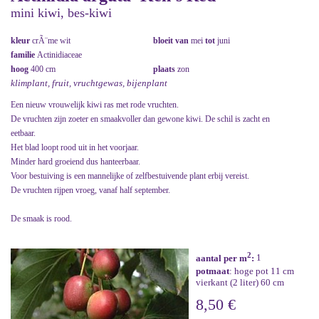
mini kiwi, bes-kiwi
kleur
crÃ¨me wit
bloeit van
mei
tot
juni
familie
Actinidiaceae
hoog
400 cm
plaats
zon
klimplant, fruit, vruchtgewas, bijenplant
Een nieuw vrouwelijk kiwi ras met rode vruchten.
De vruchten zijn zoeter en smaakvoller dan gewone kiwi. De schil is zacht en
eetbaar.
Het blad loopt rood uit in het voorjaar.
Minder hard groeiend dus hanteerbaar.
Voor bestuiving is een mannelijke of zelfbestuivende plant erbij vereist.
De vruchten rijpen vroeg, vanaf half september.
De smaak is rood.
2
aantal per m
:
1
potmaat
: hoge pot 11 cm
vierkant (2 liter) 60 cm
8,50 €