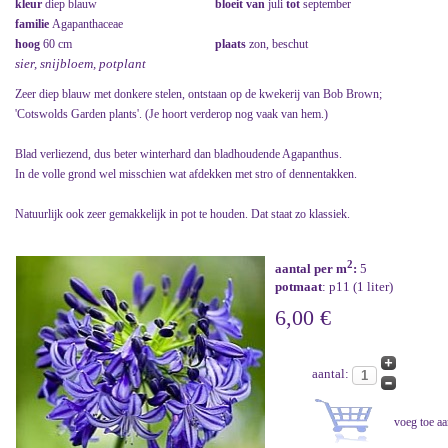
kleur
diep blauw
bloeit van
juli
tot
september
familie
Agapanthaceae
hoog
60 cm
plaats
zon, beschut
sier, snijbloem, potplant
Zeer diep blauw met donkere stelen, ontstaan op de kwekerij van Bob Brown;
'Cotswolds Garden plants'. (Je hoort verderop nog vaak van hem.)
Blad verliezend, dus beter winterhard dan bladhoudende Agapanthus.
In de volle grond wel misschien wat afdekken met stro of dennentakken.
Natuurlijk ook zeer gemakkelijk in pot te houden. Dat staat zo klassiek.
2
aantal per m
:
5
potmaat
: p11 (1 liter)
6,00 €
aantal: