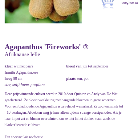
Agapanthus 'Fireworks' ®
Afrikaanse lelie
kleur
wit met paars
bloeit van
juli
tot
september
familie
Agapanthaceae
hoog
80 cm
plaats
zon, pot
sier, snijbloem, potplant
Deze prijswinnende cultivar werd in 2010 door Quinton en Andy van De Wet
geselecteerd. Ze bloeit tweekleurig met hangende bloemen in grote schermen.
Voor een bladhoudende Agapanthus is ze relatief winterhard. Ze zou tenminste tot
- 10 verdragen. Afdekken mag je haar alleen tijdens strenge vorstperiodes. Als je
haar in pot zet en binnen overwintert kan ze niet in het donker staan zoals de
bladverliezende cultivars.
Een spectaculair potfeestje.