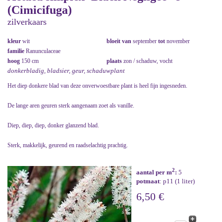
(Cimicifuga)
zilverkaars
kleur
wit
bloeit van
september
tot
november
familie
Ranunculaceae
hoog
150 cm
plaats
zon / schaduw, vocht
donkerbladig, bladsier, geur, schaduwplant
Het diep donkere blad van deze onverwoestbare plant is heel fijn ingesneden.
De lange aren geuren sterk aangenaam zoet als vanille.
Diep, diep, diep, donker glanzend blad.
Sterk, makkelijk, geurend en raadselachtig prachtig.
2
aantal per m
:
5
potmaat
: p11 (1 liter)
6,50 €