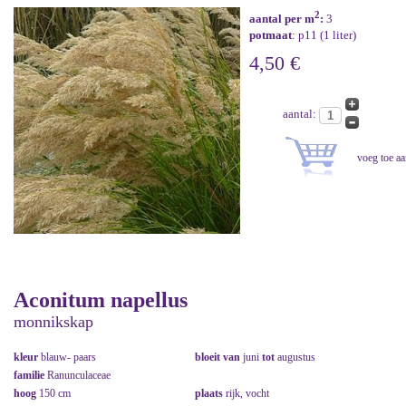
2
aantal per m
:
3
potmaat
: p11 (1 liter)
4,50 €
aantal:
Aconitum napellus
monnikskap
kleur
blauw- paars
bloeit van
juni
tot
augustus
familie
Ranunculaceae
hoog
150 cm
plaats
rijk, vocht