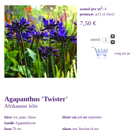
2
aantal per m
:
4
potmaat
: p11 (1 liter)
7,50 €
aantal:
Agapanthus 'Twister'
Afrikaanse lelie
kleur
wit, paars, blauw
bloeit van
juli
tot
september
familie
Agapanthaceae
hoog
70 cm
plaats
zon, beschut of pot