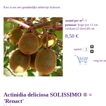
Kiwi is een zeer gemakkelijke ziektevrije fruitsoort.
2
aantal per m
:
1
potmaat
: hoge pot 11 cm
vierkant (2 liter) 60 cm
8,50 €
aantal:
Actinidia deliciosa SOLISSIMO ® =
'Renact'