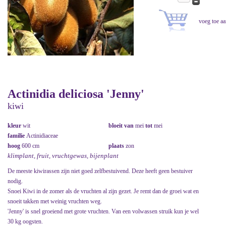
Actinidia deliciosa 'Jenny'
kiwi
kleur
wit
bloeit van
mei
tot
mei
familie
Actinidiaceae
hoog
600 cm
plaats
zon
klimplant, fruit, vruchtgewas, bijenplant
De meeste kiwirassen zijn niet goed zelfbestuivend. Deze heeft geen bestuiver
nodig.
Snoei Kiwi in de zomer als de vruchten al zijn gezet. Je remt dan de groei wat en
snoeit takken met weinig vruchten weg.
'Jenny' is snel groeiend met grote vruchten. Van een volwassen struik kun je wel
30 kg oogsten.