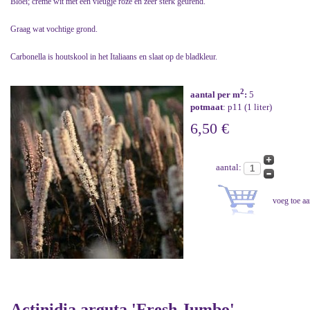
Bloei; crème wit met een vleugje roze en zeer sterk geurend.
Graag wat vochtige grond.
Carbonella is houtskool in het Italiaans en slaat op de bladkleur.
2
aantal per m
:
5
potmaat
: p11 (1 liter)
6,50 €
aantal:
Actinidia arguta 'Fresh Jumbo'