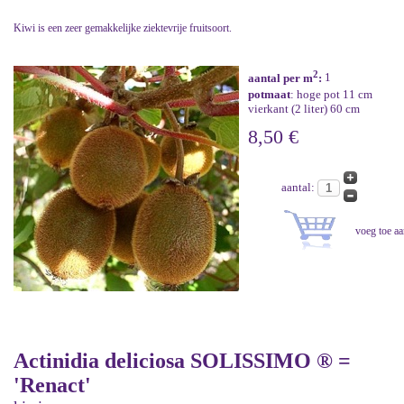
Kiwi is een zeer gemakkelijke ziektevrije fruitsoort.
2
aantal per m
:
1
potmaat
: hoge pot 11 cm
vierkant (2 liter) 60 cm
8,50 €
aantal:
Actinidia deliciosa SOLISSIMO ® =
'Renact'