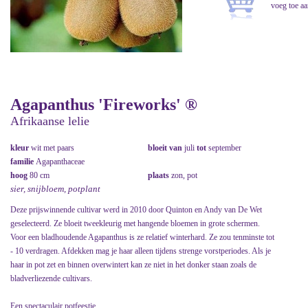
Agapanthus 'Fireworks' ®
Afrikaanse lelie
kleur
wit met paars
bloeit van
juli
tot
september
familie
Agapanthaceae
hoog
80 cm
plaats
zon, pot
sier, snijbloem, potplant
Deze prijswinnende cultivar werd in 2010 door Quinton en Andy van De Wet
geselecteerd. Ze bloeit tweekleurig met hangende bloemen in grote schermen.
Voor een bladhoudende Agapanthus is ze relatief winterhard. Ze zou tenminste tot
- 10 verdragen. Afdekken mag je haar alleen tijdens strenge vorstperiodes. Als je
haar in pot zet en binnen overwintert kan ze niet in het donker staan zoals de
bladverliezende cultivars.
Een spectaculair potfeestje.