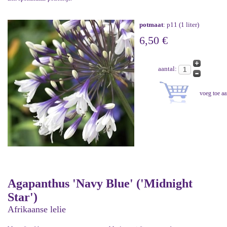
potmaat
: p11 (1 liter)
6,50 €
aantal:
Agapanthus 'Navy Blue' ('Midnight
Star')
Afrikaanse lelie