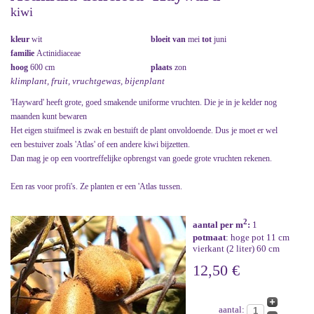
kiwi
kleur
wit
bloeit van
mei
tot
juni
familie
Actinidiaceae
hoog
600 cm
plaats
zon
klimplant, fruit, vruchtgewas, bijenplant
'Hayward' heeft grote, goed smakende uniforme vruchten. Die je in je kelder nog
maanden kunt bewaren
Het eigen stuifmeel is zwak en bestuift de plant onvoldoende. Dus je moet er wel
een bestuiver zoals 'Atlas' of een andere kiwi bijzetten.
Dan mag je op een voortreffelijke opbrengst van goede grote vruchten rekenen.
Een ras voor profi's. Ze planten er een 'Atlas tussen.
2
aantal per m
:
1
potmaat
: hoge pot 11 cm
vierkant (2 liter) 60 cm
12,50 €
aantal: