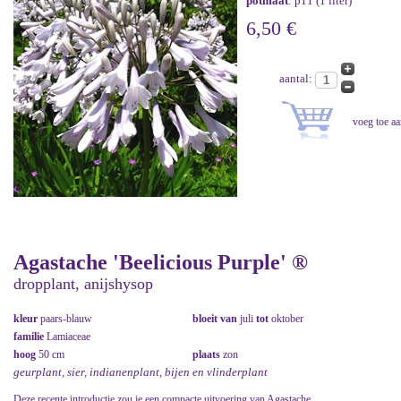
potmaat
: p11 (1 liter)
6,50 €
aantal:
Agastache 'Beelicious Purple' ®
dropplant, anijshysop
kleur
paars-blauw
bloeit van
juli
tot
oktober
familie
Lamiaceae
hoog
50 cm
plaats
zon
geurplant, sier, indianenplant, bijen en vlinderplant
Deze recente introductie zou je een compacte uitvoering van Agastache