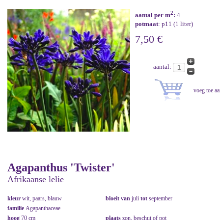
2
aantal per m
:
4
potmaat
: p11 (1 liter)
7,50 €
aantal:
Agapanthus 'Twister'
Afrikaanse lelie
kleur
wit, paars, blauw
bloeit van
juli
tot
september
familie
Agapanthaceae
hoog
70 cm
plaats
zon, beschut of pot