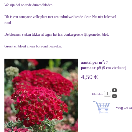
We zijn dol op rode duizendbladen.
DIt is een compacte volle plant met een indrukwekkende kleur. Net niet helemaal
rood
De bloemen steken lekker af tegen het fris donkergroene fijngesneden blad.
Groeit en bloeit in een bol rond heuveltje.
2
aantal per m
:
7
potmaat
: p9 (9 cm vierkant)
4,50 €
aantal: