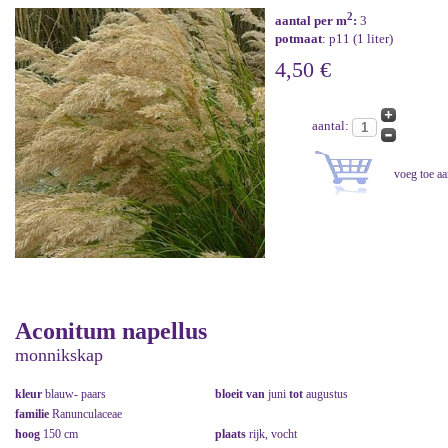
2
aantal per m
:
3
potmaat
: p11 (1 liter)
4,50 €
aantal:
Aconitum napellus
monnikskap
kleur
blauw- paars
bloeit van
juni
tot
augustus
familie
Ranunculaceae
hoog
150 cm
plaats
rijk, vocht