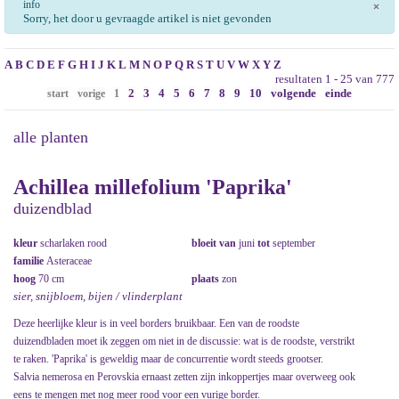
info
×
Sorry, het door u gevraagde artikel is niet gevonden
A
B
C
D
E
F
G
H
I
J
K
L
M
N
O
P
Q
R
S
T
U
V
W
X
Y
Z
resultaten 1 - 25 van 777
2
3
4
5
6
7
8
9
10
volgende
einde
start
vorige
1
alle planten
Achillea millefolium 'Paprika'
duizendblad
kleur
scharlaken rood
bloeit van
juni
tot
september
familie
Asteraceae
hoog
70 cm
plaats
zon
sier, snijbloem, bijen / vlinderplant
Deze heerlijke kleur is in veel borders bruikbaar. Een van de roodste
duizendbladen moet ik zeggen om niet in de discussie: wat is de roodste, verstrikt
te raken. 'Paprika' is geweldig maar de concurrentie wordt steeds grootser.
Salvia nemerosa en Perovskia ernaast zetten zijn inkoppertjes maar overweeg ook
eens te mengen met nog meer rood voor een vurige border.