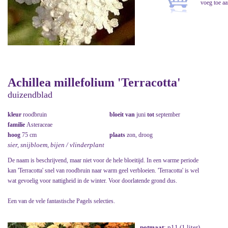
Achillea millefolium 'Terracotta'
duizendblad
kleur
roodbruin
bloeit van
juni
tot
september
familie
Asteraceae
hoog
75 cm
plaats
zon, droog
sier, snijbloem, bijen / vlinderplant
De naam is beschrijvend, maar niet voor de hele bloeitijd. In een warme periode
kan 'Terracotta' snel van roodbruin naar warm geel verbloeien. 'Terracotta' is wel
wat gevoelig voor nattigheid in de winter. Voor doorlatende grond dus.
Een van de vele fantastische Pagels selecties.
potmaat
: p11 (1 liter)