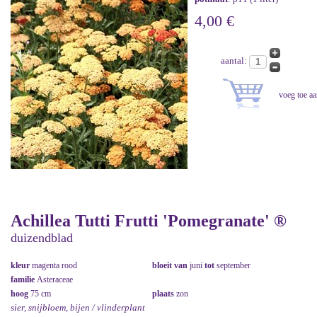
4,00 €
aantal:
Achillea Tutti Frutti 'Pomegranate' ®
duizendblad
kleur
magenta rood
bloeit van
juni
tot
september
familie
Asteraceae
hoog
75 cm
plaats
zon
sier, snijbloem, bijen / vlinderplant