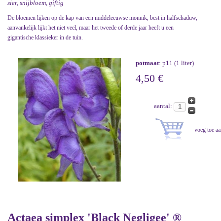
sier, snijbloem, giftig
De bloemen lijken op de kap van een middeleeuwse monnik, best in halfschaduw,
aanvankelijk lijkt het niet veel, maar het tweede of derde jaar heeft u een
gigantische klassieker in de tuin.
potmaat
: p11 (1 liter)
4,50 €
aantal:
Actaea simplex 'Black Negligee' ®