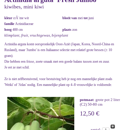
kiwibes, mini kiwi
kleur
crÃ¨me wit
bloeit van
mei
tot
juni
familie
Actinidiaceae
hoog
400 cm
plaats
zon
klimplant, fruit, vruchtgewas, bijenplant
Actinidia arguta komt oorspronkelijk Oost-Azië (Japan, Korea, Noord-China en
Rusland), maar 'Jumbo' is een Italiaanse selectie met relatief grote bessen (± 10
gram).
Die hebben een frisse, zoete smaak met een goede balans tussen zoet en zuur.
Je eet ze met schil.
Ze is niet zelfbestuivend, voor bestuiving heb je nog een mannelijke plant zoals
'Weiki' of 'Atlas' nodig. Een mannelijke plant op 4–8 vrouwelijke is voldoende.
potmaat
: grote pot 2 liter
(C2) 50-80 cm
12,50 €
aantal: