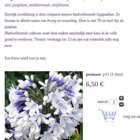
sier, potplant, mediterraan, snijbloem
Heerlijk tweekleurig is deze compacte nieuwe bladverliezende Agapanthus. Ze
bestaan in allerlei maten van dwerg tot reusachtig. Deze is met 70 cm heel fijn als
potplant.
Bladverliezende cultivars zoals deze maken aanzienlijk meer kans in de volle
grond te overleven. 'Twister' verdraagt tot -15 en met wat winterdek zelfs nog
meer.
Een frisse wind voor je tuin.
potmaat
: p11 (1 liter)
6,50 €
aantal: