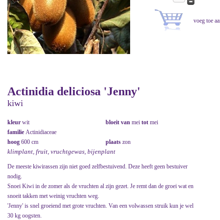
Actinidia deliciosa 'Jenny'
kiwi
kleur
wit
bloeit van
mei
tot
mei
familie
Actinidiaceae
hoog
600 cm
plaats
zon
klimplant, fruit, vruchtgewas, bijenplant
De meeste kiwirassen zijn niet goed zelfbestuivend. Deze heeft geen bestuiver
nodig.
Snoei Kiwi in de zomer als de vruchten al zijn gezet. Je remt dan de groei wat en
snoeit takken met weinig vruchten weg.
'Jenny' is snel groeiend met grote vruchten. Van een volwassen struik kun je wel
30 kg oogsten.