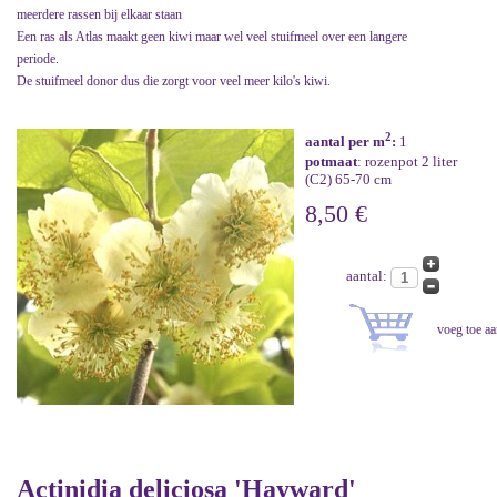
meerdere rassen bij elkaar staan
Een ras als Atlas maakt geen kiwi maar wel veel stuifmeel over een langere
periode.
De stuifmeel donor dus die zorgt voor veel meer kilo's kiwi.
2
aantal per m
:
1
potmaat
: rozenpot 2 liter
(C2) 65-70 cm
8,50 €
aantal:
Actinidia deliciosa 'Hayward'