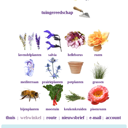
tuingereedschap
lavendelplanten
salvia
helleborus
rozen
mediterraan
prairieplanten
potplanten
grassen
bijenplanten
moestuin
keukenkruiden
pioenrozen
thuis
webwinkel
route
nieuwsbrief
e-mail
account
|
|
|
|
|