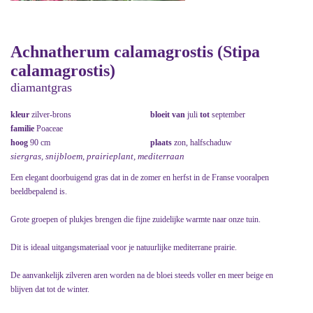
Achnatherum calamagrostis (Stipa
calamagrostis)
diamantgras
kleur
zilver-brons
bloeit van
juli
tot
september
familie
Poaceae
hoog
90 cm
plaats
zon, halfschaduw
siergras, snijbloem, prairieplant, mediterraan
Een elegant doorbuigend gras dat in de zomer en herfst in de Franse vooralpen
beeldbepalend is.
Grote groepen of plukjes brengen die fijne zuidelijke warmte naar onze tuin.
Dit is ideaal uitgangsmateriaal voor je natuurlijke mediterrane prairie.
De aanvankelijk zilveren aren worden na de bloei steeds voller en meer beige en
blijven dat tot de winter.