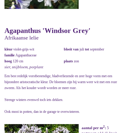
Agapanthus 'Windsor Grey'
Afrikaanse lelie
kleur
violet-grijs-wit
bloeit van
juli
tot
september
familie
Agapanthaceae
hoog
120 cm
plaats
zon
sier, snijbloem, potplant
Een best redelijk vorstbestendige, bladverliezende en zeer hoge vorm met een
bijzondere aristocratische kleur. De bloemen zijn bij warm weer wit met een roze
zweem. Als het kouder wordt worden ze meer roze.
Strenge winters evenwel toch iets dekken.
Ook mooi in potten, dan in de garage te overwinteren.
2
aantal per m
:
5