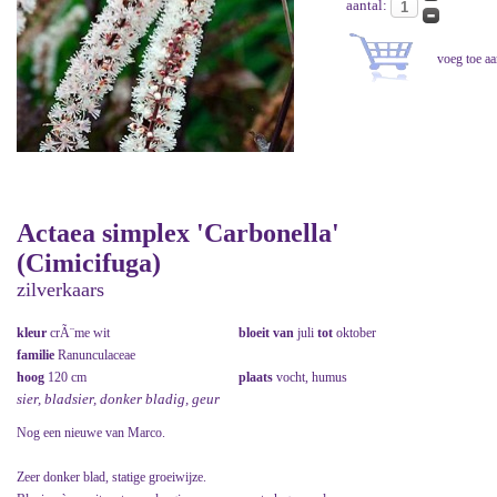
aantal:
Actaea simplex 'Carbonella'
(Cimicifuga)
zilverkaars
kleur
crÃ¨me wit
bloeit van
juli
tot
oktober
familie
Ranunculaceae
hoog
120 cm
plaats
vocht, humus
sier, bladsier, donker bladig, geur
Nog een nieuwe van Marco.
Zeer donker blad, statige groeiwijze.