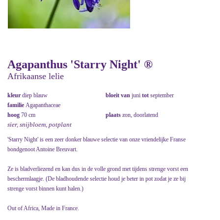
Agapanthus 'Starry Night' ®
Afrikaanse lelie
kleur
diep blauw
bloeit van
juni
tot
september
familie
Agapanthaceae
hoog
70 cm
plaats
zon, doorlatend
sier, snijbloem, potplant
'Starry Night' is een zeer donker blauwe selectie van onze vriendelijke Franse
bondgenoot Antoine Breuvart.
Ze is bladverliezend en kan dus in de volle grond met tijdens strenge vorst een
beschermlaagje. (De bladhoudende selectie houd je beter in pot zodat je ze bij
strenge vorst binnen kunt halen.)
Out of Africa, Made in France.