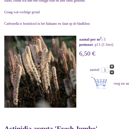
Bloei; crème wit met een vleugje roze en zeer sterk geurend.
Graag wat vochtige grond.
Carbonella is houtskool in het Italiaans en slaat op de bladkleur.
2
aantal per m
:
5
potmaat
: p11 (1 liter)
6,50 €
aantal:
Actinidia arguta 'Fresh Jumbo'