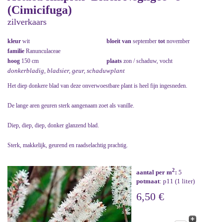
(Cimicifuga)
zilverkaars
kleur
wit
bloeit van
september
tot
november
familie
Ranunculaceae
hoog
150 cm
plaats
zon / schaduw, vocht
donkerbladig, bladsier, geur, schaduwplant
Het diep donkere blad van deze onverwoestbare plant is heel fijn ingesneden.
De lange aren geuren sterk aangenaam zoet als vanille.
Diep, diep, diep, donker glanzend blad.
Sterk, makkelijk, geurend en raadselachtig prachtig.
2
aantal per m
:
5
potmaat
: p11 (1 liter)
6,50 €