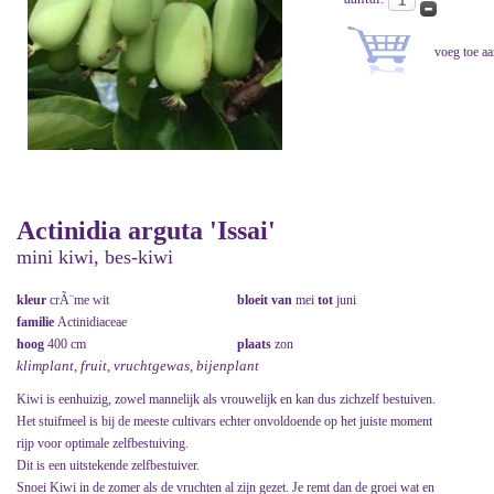
Actinidia arguta 'Issai'
mini kiwi, bes-kiwi
kleur
crÃ¨me wit
bloeit van
mei
tot
juni
familie
Actinidiaceae
hoog
400 cm
plaats
zon
klimplant, fruit, vruchtgewas, bijenplant
Kiwi is eenhuizig, zowel mannelijk als vrouwelijk en kan dus zichzelf bestuiven.
Het stuifmeel is bij de meeste cultivars echter onvoldoende op het juiste moment
rijp voor optimale zelfbestuiving.
Dit is een uitstekende zelfbestuiver.
Snoei Kiwi in de zomer als de vruchten al zijn gezet. Je remt dan de groei wat en