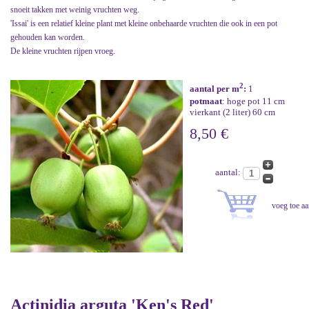
snoeit takken met weinig vruchten weg.
'Issai' is een relatief kleine plant met kleine onbehaarde vruchten die ook in een pot
gehouden kan worden.
De kleine vruchten rijpen vroeg.
2
aantal per m
:
1
potmaat
: hoge pot 11 cm
vierkant (2 liter) 60 cm
8,50 €
aantal:
Actinidia arguta 'Ken's Red'