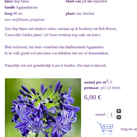
kleur
diep blauw
bloeit van
juli
tot
september
familie
Agapanthaceae
hoog
60 cm
plaats
zon, beschut
sier, snijbloem, potplant
Zeer diep blauw met donkere stelen, ontstaan op de kwekerij van Bob Brown;
'Cotswolds Garden plants'. (Je hoort verderop nog vaak van hem.)
Blad verliezend, dus beter winterhard dan bladhoudende Agapanthus.
In de volle grond wel misschien wat afdekken met stro of dennentakken.
Natuurlijk ook zeer gemakkelijk in pot te houden. Dat staat zo klassiek.
2
aantal per m
:
5
potmaat
: p11 (1 liter)
6,00 €
aantal: