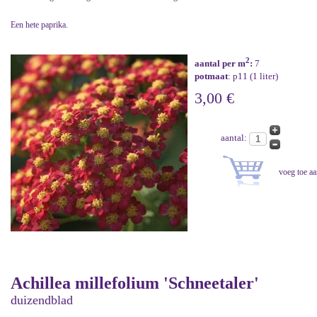
Een hete paprika.
2
aantal per m
:
7
potmaat
: p11 (1 liter)
3,00 €
aantal:
Achillea millefolium 'Schneetaler'
duizendblad