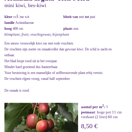
mini kiwi, bes-kiwi
kleur
crÃ¨me wit
bloeit van
mei
tot
juni
familie
Actinidiaceae
hoog
400 cm
plaats
zon
klimplant, fruit, vruchtgewas, bijenplant
Een nieuw vrouwelijk kiwi ras met rode vruchten.
De vruchten zijn zoeter en smaakvoller dan gewone kiwi. De schil is zacht en
eetbaar.
Het blad loopt rood uit in het voorjaar.
Minder hard groeiend dus hanteerbaar.
Voor bestuiving is een mannelijke of zelfbestuivende plant erbij vereist.
De vruchten rijpen vroeg, vanaf half september.
De smaak is rood.
2
aantal per m
:
1
potmaat
: hoge pot 11 cm
vierkant (2 liter) 60 cm
8,50 €