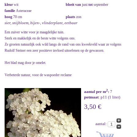
kleur
wit
bloeit van
juni
tot
september
familie
Asteraceae
hoog
70 cm
plaats
zon
sier, snijbloem, bijen-, vlinderplant, eetbaar
Een zuiver witte voor je maagdelijke tuin.
Sterk en makkelijk en de beste witte volgens ons.
Ze groeien natuurlijk ook wild langs de rand van ons kweekveld waar ze volgens
Rudolf Steiner een zeer positieve invloed uitoefenen op de gewassen.
Het blad mag door je omelet.
Verbeterde natuur, voor de waspoeder reclame
2
aantal per m
:
7
potmaat
: p11 (1 liter)
3,50 €
aantal: