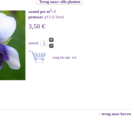
Terug naar: alle planten
2
aantal per m
:
8
potmaat
: p11 (1 liter)
3,50 €
aantal:
↑ terug naar boven