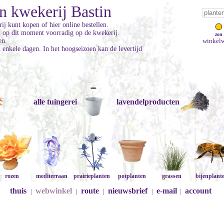
n kwekerij Bastin
ij kunt kopen of hier online bestellen.
jn op dit moment voorradig op de kwekerij.
zon
en.
winkelw
enkele dagen. In het hoogseizoen kan de levertijd
alle tuingerei
lavendelproducten
rozen
mediterraan
prairieplanten
potplanten
grassen
bijenplant
thuis
webwinkel
route
nieuwsbrief
e-mail
account
|
|
|
|
|