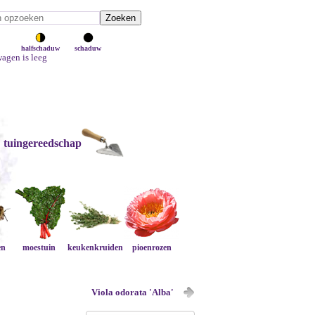
halfschaduw
schaduw
agen is leeg
tuingereedschap
en
moestuin
keukenkruiden
pioenrozen
Viola odorata 'Alba'