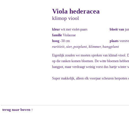
Viola hederacea
klimop viool
kleur
wit met violet-paars
bloeit van
ju
familie
Violaceae
hoog
-50 cm
plaats
vorstvr
raritieit, sier, potplant, klimmer, hangplant
Eigenlijk zouden we moeten spreken van klimaf-viool. 
op die ranken komen bloemen. De witte bloemen hebben ee
hangpot, maar verdraagt weinig vorst dus hartje winter w
Super makkelijk, alleen elk voorjaar scheuren herpotten 
terug naar boven ↑