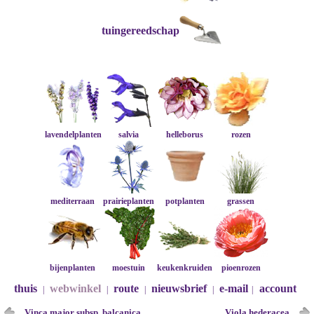
tuingereedschap
lavendelplanten
salvia
helleborus
rozen
mediterraan
prairieplanten
potplanten
grassen
bijenplanten
moestuin
keukenkruiden
pioenrozen
thuis
webwinkel
route
nieuwsbrief
e-mail
account
|
|
|
|
|
Vinca major subsp. balcanica
Viola hederacea