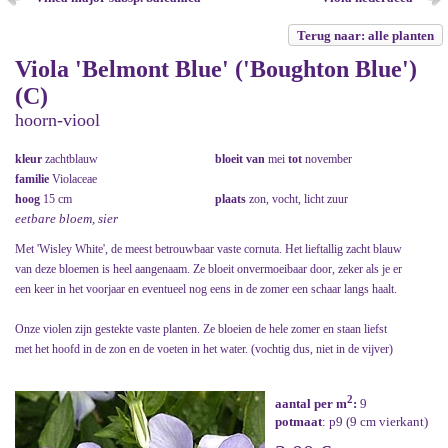
Terug naar: alle planten
Viola 'Belmont Blue' ('Boughton Blue')
(C)
hoorn-viool
kleur
zachtblauw
bloeit van
mei
tot
november
familie
Violaceae
hoog
15 cm
plaats
zon, vocht, licht zuur
eetbare bloem, sier
Met 'Wisley White', de meest betrouwbaar vaste cornuta. Het lieftallig zacht blauw
van deze bloemen is heel aangenaam. Ze bloeit onvermoeibaar door, zeker als je er
een keer in het voorjaar en eventueel nog eens in de zomer een schaar langs haalt.
Onze violen zijn gestekte vaste planten. Ze bloeien de hele zomer en staan liefst
met het hoofd in de zon en de voeten in het water. (vochtig dus, niet in de vijver)
2
aantal per m
:
9
potmaat
: p9 (9 cm vierkant)