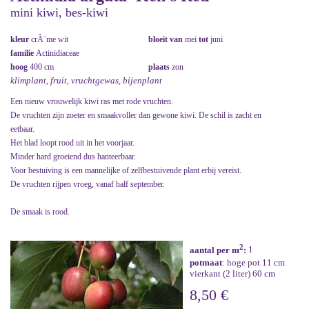
mini kiwi, bes-kiwi
kleur
crÃ¨me wit
bloeit van
mei
tot
juni
familie
Actinidiaceae
hoog
400 cm
plaats
zon
klimplant, fruit, vruchtgewas, bijenplant
Een nieuw vrouwelijk kiwi ras met rode vruchten.
De vruchten zijn zoeter en smaakvoller dan gewone kiwi. De schil is zacht en
eetbaar.
Het blad loopt rood uit in het voorjaar.
Minder hard groeiend dus hanteerbaar.
Voor bestuiving is een mannelijke of zelfbestuivende plant erbij vereist.
De vruchten rijpen vroeg, vanaf half september.
De smaak is rood.
2
aantal per m
:
1
potmaat
: hoge pot 11 cm
vierkant (2 liter) 60 cm
8,50 €