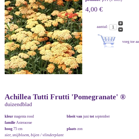
4,00 €
aantal:
Achillea Tutti Frutti 'Pomegranate' ®
duizendblad
kleur
magenta rood
bloeit van
juni
tot
september
familie
Asteraceae
hoog
75 cm
plaats
zon
sier, snijbloem, bijen / vlinderplant