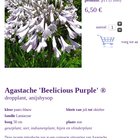
potmaat
: p11 (1 liter)
6,50 €
aantal:
Agastache 'Beelicious Purple' ®
dropplant, anijshysop
kleur
paars-blauw
bloeit van
juli
tot
oktober
familie
Lamiaceae
hoog
50 cm
plaats
zon
geurplant, sier, indianenplant, bijen en vlinderplant
Deze recente introductie zou je een compacte uitvoering van Agastache