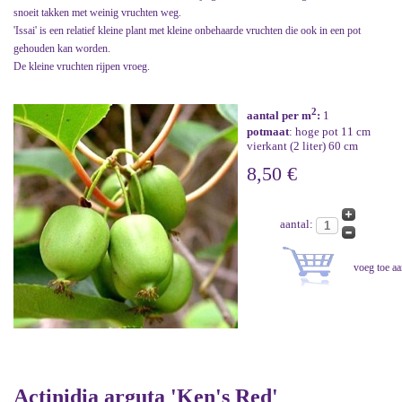
snoeit takken met weinig vruchten weg.
'Issai' is een relatief kleine plant met kleine onbehaarde vruchten die ook in een pot
gehouden kan worden.
De kleine vruchten rijpen vroeg.
2
aantal per m
:
1
potmaat
: hoge pot 11 cm
vierkant (2 liter) 60 cm
8,50 €
aantal:
Actinidia arguta 'Ken's Red'