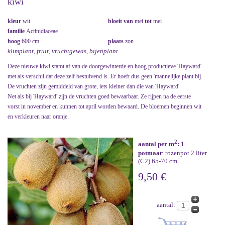
kiwi
kleur
wit
bloeit van
mei
tot
mei
familie
Actinidiaceae
hoog
600 cm
plaats
zon
klimplant, fruit, vruchtgewas, bijenplant
Deze nieuwe kiwi stamt af van de doorgewinterde en hoog productieve 'Hayward'
met als verschil dat deze zelf bestuivend is. Er hoeft dus geen 'mannelijke plant bij.
De vruchten zijn gemiddeld van grote, iets kleiner dan die van 'Hayward'.
Net als bij 'Hayward' zijn de vruchten goed bewaarbaar. Ze rijpen na de eerste
vorst in november en kunnen tot april worden bewaard. De bloemen beginnen wit
en verkleuren naar oranje.
2
aantal per m
:
1
potmaat
: rozenpot 2 liter
(C2) 65-70 cm
9,50 €
aantal: