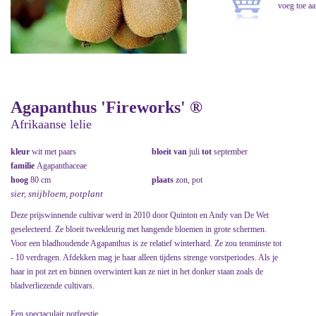
Agapanthus 'Fireworks' ®
Afrikaanse lelie
kleur
wit met paars
bloeit van
juli
tot
september
familie
Agapanthaceae
hoog
80 cm
plaats
zon, pot
sier, snijbloem, potplant
Deze prijswinnende cultivar werd in 2010 door Quinton en Andy van De Wet
geselecteerd. Ze bloeit tweekleurig met hangende bloemen in grote schermen.
Voor een bladhoudende Agapanthus is ze relatief winterhard. Ze zou tenminste tot
- 10 verdragen. Afdekken mag je haar alleen tijdens strenge vorstperiodes. Als je
haar in pot zet en binnen overwintert kan ze niet in het donker staan zoals de
bladverliezende cultivars.
Een spectaculair potfeestje.