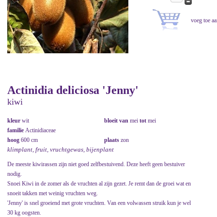
Actinidia deliciosa 'Jenny'
kiwi
kleur
wit
bloeit van
mei
tot
mei
familie
Actinidiaceae
hoog
600 cm
plaats
zon
klimplant, fruit, vruchtgewas, bijenplant
De meeste kiwirassen zijn niet goed zelfbestuivend. Deze heeft geen bestuiver
nodig.
Snoei Kiwi in de zomer als de vruchten al zijn gezet. Je remt dan de groei wat en
snoeit takken met weinig vruchten weg.
'Jenny' is snel groeiend met grote vruchten. Van een volwassen struik kun je wel
30 kg oogsten.