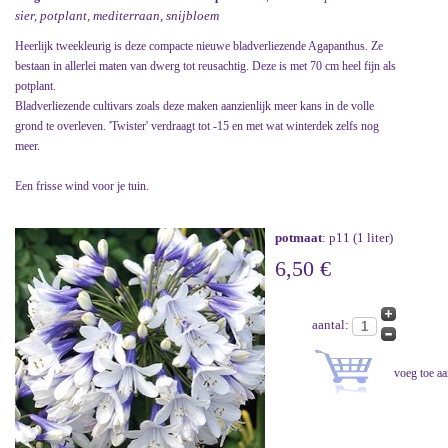
sier, potplant, mediterraan, snijbloem
Heerlijk tweekleurig is deze compacte nieuwe bladverliezende Agapanthus. Ze
bestaan in allerlei maten van dwerg tot reusachtig. Deze is met 70 cm heel fijn als
potplant.
Bladverliezende cultivars zoals deze maken aanzienlijk meer kans in de volle
grond te overleven. 'Twister' verdraagt tot -15 en met wat winterdek zelfs nog
meer.
Een frisse wind voor je tuin.
potmaat
: p11 (1 liter)
6,50 €
aantal: