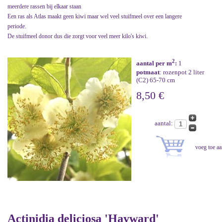
meerdere rassen bij elkaar staan
Een ras als Atlas maakt geen kiwi maar wel veel stuifmeel over een langere
periode.
De stuifmeel donor dus die zorgt voor veel meer kilo's kiwi.
2
aantal per m
:
1
potmaat
: rozenpot 2 liter
(C2) 65-70 cm
8,50 €
aantal:
Actinidia deliciosa 'Hayward'