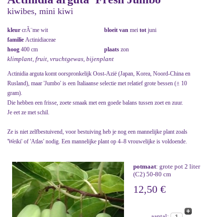
kiwibes, mini kiwi
kleur
crÃ¨me wit
bloeit van
mei
tot
juni
familie
Actinidiaceae
hoog
400 cm
plaats
zon
klimplant, fruit, vruchtgewas, bijenplant
Actinidia arguta komt oorspronkelijk Oost-Azië (Japan, Korea, Noord-China en
Rusland), maar 'Jumbo' is een Italiaanse selectie met relatief grote bessen (± 10
gram).
Die hebben een frisse, zoete smaak met een goede balans tussen zoet en zuur.
Je eet ze met schil.
Ze is niet zelfbestuivend, voor bestuiving heb je nog een mannelijke plant zoals
'Weiki' of 'Atlas' nodig. Een mannelijke plant op 4–8 vrouwelijke is voldoende.
potmaat
: grote pot 2 liter
(C2) 50-80 cm
12,50 €
aantal: