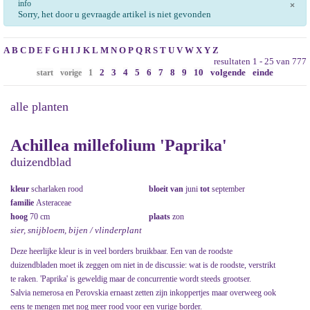
info
×
Sorry, het door u gevraagde artikel is niet gevonden
A
B
C
D
E
F
G
H
I
J
K
L
M
N
O
P
Q
R
S
T
U
V
W
X
Y
Z
resultaten 1 - 25 van 777
2
3
4
5
6
7
8
9
10
volgende
einde
start
vorige
1
alle planten
Achillea millefolium 'Paprika'
duizendblad
kleur
scharlaken rood
bloeit van
juni
tot
september
familie
Asteraceae
hoog
70 cm
plaats
zon
sier, snijbloem, bijen / vlinderplant
Deze heerlijke kleur is in veel borders bruikbaar. Een van de roodste
duizendbladen moet ik zeggen om niet in de discussie: wat is de roodste, verstrikt
te raken. 'Paprika' is geweldig maar de concurrentie wordt steeds grootser.
Salvia nemerosa en Perovskia ernaast zetten zijn inkoppertjes maar overweeg ook
eens te mengen met nog meer rood voor een vurige border.