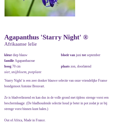
Agapanthus 'Starry Night' ®
Afrikaanse lelie
kleur
diep blauw
bloeit van
juni
tot
september
familie
Agapanthaceae
hoog
70 cm
plaats
zon, doorlatend
sier, snijbloem, potplant
'Starry Night' is een zeer donker blauwe selectie van onze vriendelijke Franse
bondgenoot Antoine Breuvart.
Ze is bladverliezend en kan dus in de volle grond met tijdens strenge vorst een
beschermlaagje. (De bladhoudende selectie houd je beter in pot zodat je ze bij
strenge vorst binnen kunt halen.)
Out of Africa, Made in France.