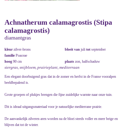
Achnatherum calamagrostis (Stipa
calamagrostis)
diamantgras
kleur
zilver-brons
bloeit van
juli
tot
september
familie
Poaceae
hoog
90 cm
plaats
zon, halfschaduw
siergras, snijbloem, prairieplant, mediterraan
Een elegant doorbuigend gras dat in de zomer en herfst in de Franse vooralpen
beeldbepalend is.
Grote groepen of plukjes brengen die fijne zuidelijke warmte naar onze tuin.
Dit is ideaal uitgangsmateriaal voor je natuurlijke mediterrane prairie.
De aanvankelijk zilveren aren worden na de bloei steeds voller en meer beige en
blijven dat tot de winter.