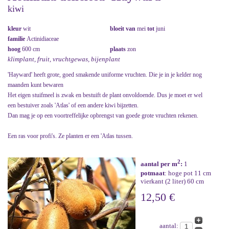
kiwi
kleur
wit
bloeit van
mei
tot
juni
familie
Actinidiaceae
hoog
600 cm
plaats
zon
klimplant, fruit, vruchtgewas, bijenplant
'Hayward' heeft grote, goed smakende uniforme vruchten. Die je in je kelder nog
maanden kunt bewaren
Het eigen stuifmeel is zwak en bestuift de plant onvoldoende. Dus je moet er wel
een bestuiver zoals 'Atlas' of een andere kiwi bijzetten.
Dan mag je op een voortreffelijke opbrengst van goede grote vruchten rekenen.
Een ras voor profi's. Ze planten er een 'Atlas tussen.
2
aantal per m
:
1
potmaat
: hoge pot 11 cm
vierkant (2 liter) 60 cm
12,50 €
aantal: