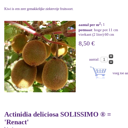
Kiwi is een zeer gemakkelijke ziektevrije fruitsoort.
2
aantal per m
:
1
potmaat
: hoge pot 11 cm
vierkant (2 liter) 60 cm
8,50 €
aantal:
Actinidia deliciosa SOLISSIMO ® =
'Renact'