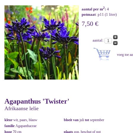
2
aantal per m
:
4
potmaat
: p11 (1 liter)
7,50 €
aantal:
Agapanthus 'Twister'
Afrikaanse lelie
kleur
wit, paars, blauw
bloeit van
juli
tot
september
familie
Agapanthaceae
hoog
70 cm
plaats
zon, beschut of pot