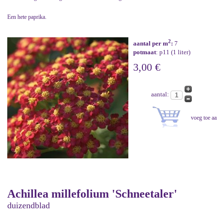
Een hete paprika.
2
aantal per m
:
7
potmaat
: p11 (1 liter)
3,00 €
aantal:
Achillea millefolium 'Schneetaler'
duizendblad