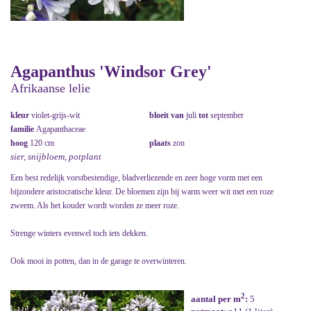
Agapanthus 'Windsor Grey'
Afrikaanse lelie
kleur
violet-grijs-wit
bloeit van
juli
tot
september
familie
Agapanthaceae
hoog
120 cm
plaats
zon
sier, snijbloem, potplant
Een best redelijk vorstbestendige, bladverliezende en zeer hoge vorm met een
bijzondere aristocratische kleur. De bloemen zijn bij warm weer wit met een roze
zweem. Als het kouder wordt worden ze meer roze.
Strenge winters evenwel toch iets dekken.
Ook mooi in potten, dan in de garage te overwinteren.
2
aantal per m
:
5