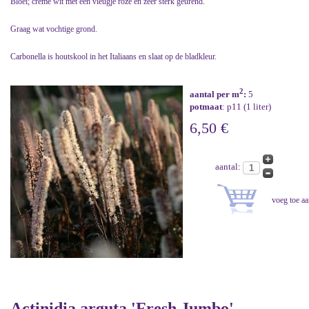
Bloei; crème wit met een vleugje roze en zeer sterk geurend.
Graag wat vochtige grond.
Carbonella is houtskool in het Italiaans en slaat op de bladkleur.
2
aantal per m
:
5
potmaat
: p11 (1 liter)
6,50 €
aantal:
Actinidia arguta 'Fresh Jumbo'