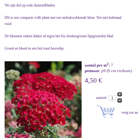
We zijn dol op rode duizendbladen.
DIt is een compacte volle plant met een indrukwekkende kleur. Net niet helemaal
rood
De bloemen steken lekker af tegen het fris donkergroene fijngesneden blad.
Groeit en bloeit in een bol rond heuveltje.
2
aantal per m
:
7
potmaat
: p9 (9 cm vierkant)
4,50 €
aantal: