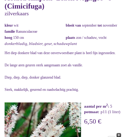
(Cimicifuga)
zilverkaars
kleur
wit
bloeit van
september
tot
november
familie
Ranunculaceae
hoog
150 cm
plaats
zon / schaduw, vocht
donkerbladig, bladsier, geur, schaduwplant
Het diep donkere blad van deze onverwoestbare plant is heel fijn ingesneden.
De lange aren geuren sterk aangenaam zoet als vanille.
Diep, diep, diep, donker glanzend blad.
Sterk, makkelijk, geurend en raadselachtig prachtig.
2
aantal per m
:
5
potmaat
: p11 (1 liter)
6,50 €