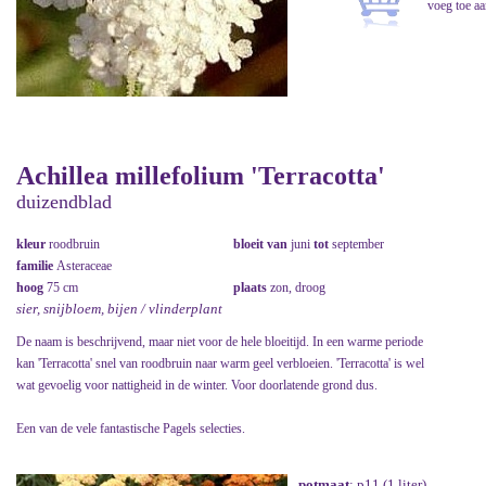
Achillea millefolium 'Terracotta'
duizendblad
kleur
roodbruin
bloeit van
juni
tot
september
familie
Asteraceae
hoog
75 cm
plaats
zon, droog
sier, snijbloem, bijen / vlinderplant
De naam is beschrijvend, maar niet voor de hele bloeitijd. In een warme periode
kan 'Terracotta' snel van roodbruin naar warm geel verbloeien. 'Terracotta' is wel
wat gevoelig voor nattigheid in de winter. Voor doorlatende grond dus.
Een van de vele fantastische Pagels selecties.
potmaat
: p11 (1 liter)