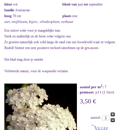
kleur
wit
bloeit van
juni
tot
september
familie
Asteraceae
hoog
70 cm
plaats
zon
sier, snijbloem, bijen-, vlinderplant, eetbaar
Een zuiver witte voor je maagdelijke tuin.
Sterk en makkelijk en de beste witte volgens ons.
Ze groeien natuurlijk ook wild langs de rand van ons kweekveld waar ze volgens
Rudolf Steiner een zeer positieve invloed uitoefenen op de gewassen.
Het blad mag door je omelet.
Verbeterde natuur, voor de waspoeder reclame
2
aantal per m
:
7
potmaat
: p11 (1 liter)
3,50 €
aantal: