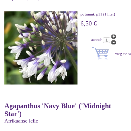
potmaat
: p11 (1 liter)
6,50 €
aantal:
Agapanthus 'Navy Blue' ('Midnight
Star')
Afrikaanse lelie