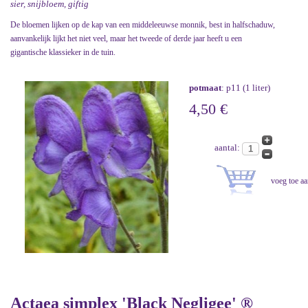
sier, snijbloem, giftig
De bloemen lijken op de kap van een middeleeuwse monnik, best in halfschaduw,
aanvankelijk lijkt het niet veel, maar het tweede of derde jaar heeft u een
gigantische klassieker in de tuin.
potmaat
: p11 (1 liter)
4,50 €
aantal:
Actaea simplex 'Black Negligee' ®