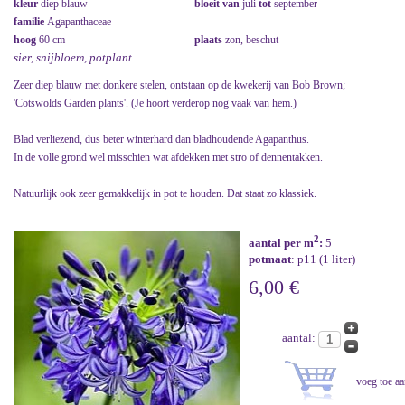
kleur
diep blauw
bloeit van
juli
tot
september
familie
Agapanthaceae
hoog
60 cm
plaats
zon, beschut
sier, snijbloem, potplant
Zeer diep blauw met donkere stelen, ontstaan op de kwekerij van Bob Brown;
'Cotswolds Garden plants'. (Je hoort verderop nog vaak van hem.)
Blad verliezend, dus beter winterhard dan bladhoudende Agapanthus.
In de volle grond wel misschien wat afdekken met stro of dennentakken.
Natuurlijk ook zeer gemakkelijk in pot te houden. Dat staat zo klassiek.
2
aantal per m
:
5
potmaat
: p11 (1 liter)
6,00 €
aantal: