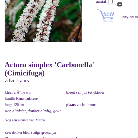
aantal:
Actaea simplex 'Carbonella'
(Cimicifuga)
zilverkaars
kleur
crÃ¨me wit
bloeit van
juli
tot
oktober
familie
Ranunculaceae
hoog
120 cm
plaats
vocht, humus
sier, bladsier, donker bladig, geur
Nog een nieuwe van Marco.
Zeer donker blad, statige groeiwijze.