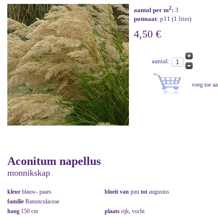
2
aantal per m
:
3
potmaat
: p11 (1 liter)
4,50 €
aantal:
Aconitum napellus
monnikskap
kleur
blauw- paars
bloeit van
juni
tot
augustus
familie
Ranunculaceae
hoog
150 cm
plaats
rijk, vocht