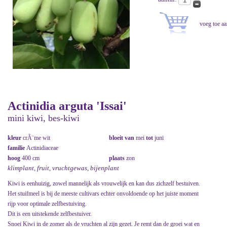
Actinidia arguta 'Issai'
mini kiwi, bes-kiwi
kleur
crÃ¨me wit
bloeit van
mei
tot
juni
familie
Actinidiaceae
hoog
400 cm
plaats
zon
klimplant, fruit, vruchtgewas, bijenplant
Kiwi is eenhuizig, zowel mannelijk als vrouwelijk en kan dus zichzelf bestuiven.
Het stuifmeel is bij de meeste cultivars echter onvoldoende op het juiste moment
rijp voor optimale zelfbestuiving.
Dit is een uitstekende zelfbestuiver.
Snoei Kiwi in de zomer als de vruchten al zijn gezet. Je remt dan de groei wat en