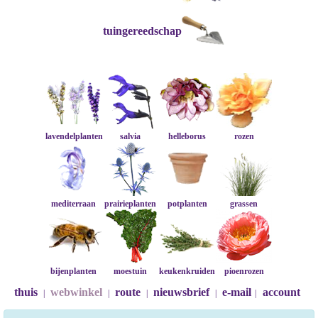
tuingereedschap
lavendelplanten
salvia
helleborus
rozen
mediterraan
prairieplanten
potplanten
grassen
bijenplanten
moestuin
keukenkruiden
pioenrozen
thuis
webwinkel
route
nieuwsbrief
e-mail
account
|
|
|
|
|