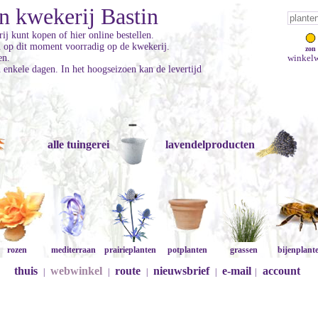
n kwekerij Bastin
ij kunt kopen of hier online bestellen.
jn op dit moment voorradig op de kwekerij.
zon
en.
winkelw
enkele dagen. In het hoogseizoen kan de levertijd
alle tuingerei
lavendelproducten
rozen
mediterraan
prairieplanten
potplanten
grassen
bijenplant
thuis
webwinkel
route
nieuwsbrief
e-mail
account
|
|
|
|
|