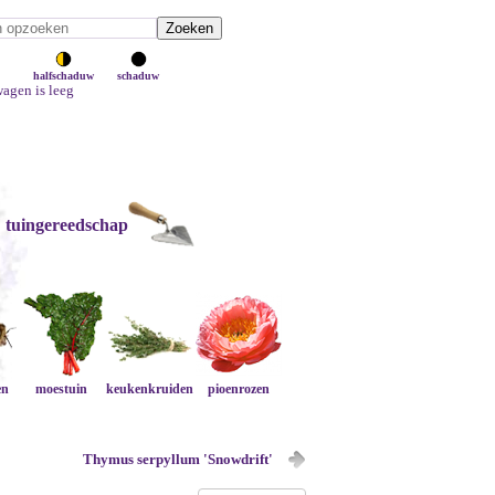
halfschaduw
schaduw
agen is leeg
tuingereedschap
en
moestuin
keukenkruiden
pioenrozen
Thymus serpyllum 'Snowdrift'