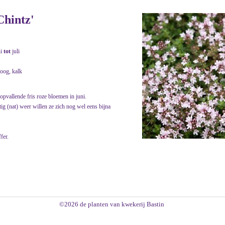
Chintz'
ni
tot
juli
roog, kalk
 opvallende fris roze bloemen in juni.
ig (nat) weer willen ze zich nog wel eens bijna
fer.
©2026 de planten van kwekerij Bastin