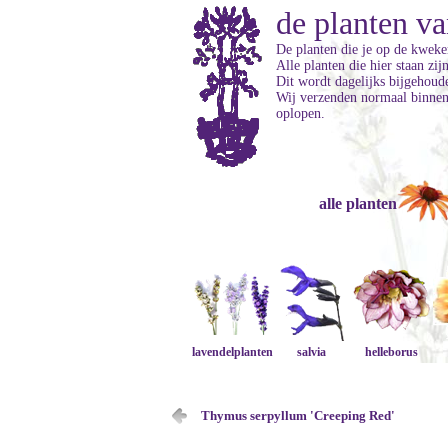
de planten va
De planten die je op de kweker
Alle planten die hier staan zi
Dit wordt dagelijks bijgehoud
Wij verzenden normaal binnen 
oplopen.
alle planten
lavendelplanten
salvia
helleborus
Thymus serpyllum 'Creeping Red'