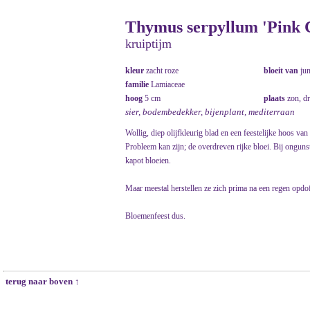
Thymus serpyllum 'Pink 
kruiptijm
kleur
zacht roze
bloeit van
ju
familie
Lamiaceae
hoog
5 cm
plaats
zon, d
sier, bodembedekker, bijenplant, mediterraan
Wollig, diep olijfkleurig blad en een feestelijke hoos van
Probleem kan zijn; de overdreven rijke bloei. Bij ongunst
kapot bloeien.
Maar meestal herstellen ze zich prima na een regen opdof
Bloemenfeest dus.
terug naar boven ↑