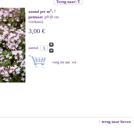
Terug naar: T
2
aantal per m
:
7
potmaat
: p9 (9 cm
vierkant)
3,00 €
aantal:
↑ terug naar boven