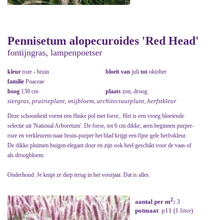
Pennisetum alopecuroides 'Red Head'
fontijngras, lampenpoetser
kleur
roze - bruin
bloeit van
juli
tot
oktober
familie
Poaceae
hoog
130 cm
plaats
zon, droog
siergras, prairieplant, snijbloem, architectuurplant, herfstkleur
Deze schoonheid vormt een flinke pol met forse,. Het is een vroeg bloeiende
selectie uit 'National Arboretum'. De forse, tot 6 cm dikke, aren beginnen purper-
roze en verkleurem naar bruin-purper het blad krijgt een fijne gele herfstkleur.
De dikke pluimen buigen elegant door en zijn ook heel geschikt voor de vaas of
als droogbloem.
Onderhoud: Je knipt ze diep terug in het voorjaar. Dat is alles.
2
aantal per m
:
3
potmaat
: p11 (1 liter)