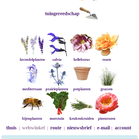
tuingereedschap
lavendelplanten
salvia
helleborus
rozen
mediterraan
prairieplanten
potplanten
grassen
bijenplanten
moestuin
keukenkruiden
pioenrozen
thuis
webwinkel
route
nieuwsbrief
e-mail
account
|
|
|
|
|