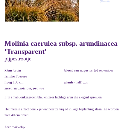
Molinia caerulea subsp. arundinacea
'Transparent'
pijpestrootje
kleur
bruin
bloeit van
augustus
tot
september
familie
Poaceae
hoog
180 cm
plaats
(half) zon
siergras, solitair, prairie
Fijn smal donkergroen blad en zeer luchtige aren die elegant spreiden.
Het meeste effect bereik je wanneer ze vrij of in lage beplanting staan. Ze worden
zo'n 40 cm breed.
Zeer makkelijk.