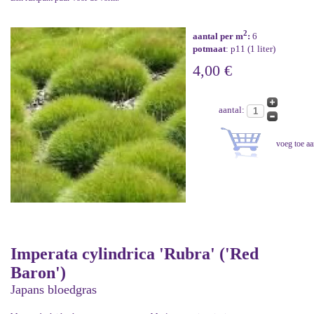
2
aantal per m
:
6
potmaat
: p11 (1 liter)
4,00 €
aantal:
Imperata cylindrica 'Rubra' ('Red
Baron')
Japans bloedgras