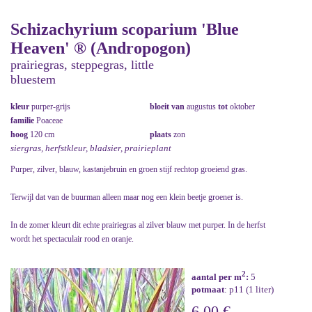
Schizachyrium scoparium 'Blue
Heaven' ® (Andropogon)
prairiegras, steppegras, little
bluestem
kleur
purper-grijs
bloeit van
augustus
tot
oktober
familie
Poaceae
hoog
120 cm
plaats
zon
siergras, herfstkleur, bladsier, prairieplant
Purper, zilver, blauw, kastanjebruin en groen stijf rechtop groeiend gras.
Terwijl dat van de buurman alleen maar nog een klein beetje groener is.
In de zomer kleurt dit echte prairiegras al zilver blauw met purper. In de herfst
wordt het spectaculair rood en oranje.
2
aantal per m
:
5
potmaat
: p11 (1 liter)
6,00 €