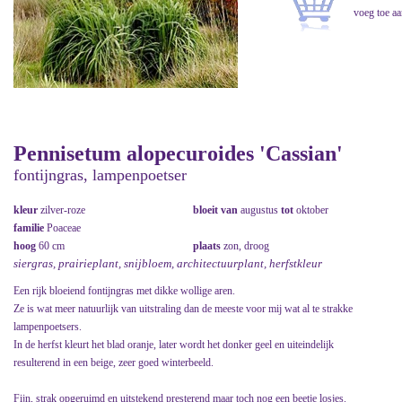
Pennisetum alopecuroides 'Cassian'
fontijngras, lampenpoetser
kleur
zilver-roze
bloeit van
augustus
tot
oktober
familie
Poaceae
hoog
60 cm
plaats
zon, droog
siergras, prairieplant, snijbloem, architectuurplant, herfstkleur
Een rijk bloeiend fontijngras met dikke wollige aren.
Ze is wat meer natuurlijk van uitstraling dan de meeste voor mij wat al te strakke
lampenpoetsers.
In de herfst kleurt het blad oranje, later wordt het donker geel en uiteindelijk
resulterend in een beige, zeer goed winterbeeld.
Fijn, strak opgeruimd en uitstekend presterend maar toch nog een beetje losjes.