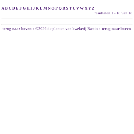
A
B
C
D
E
F
G
H
I
J
K
L
M
N
O
P
Q
R
S
T
U
V
W
X
Y
Z
resultaten 1 - 18 van 18
terug naar boven ↑
©2026 de planten van kwekerij Bastin
↑ terug naar boven