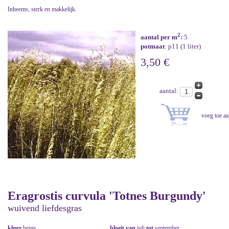
Inheems, sterk en makkelijk.
2
aantal per m
:
5
potmaat
: p11 (1 liter)
3,50 €
aantal:
Eragrostis curvula 'Totnes Burgundy'
wuivend liefdesgras
kleur
beige
bloeit van
juli
tot
september