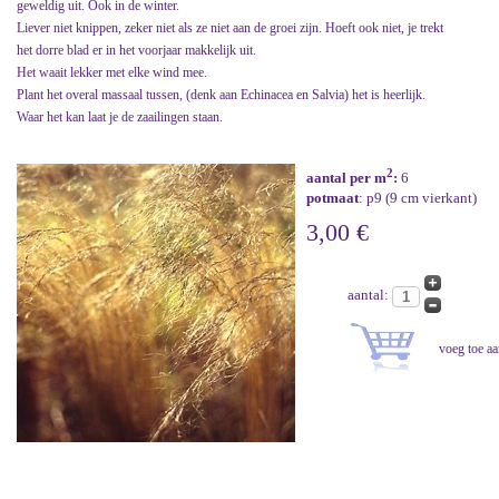
geweldig uit. Ook in de winter.
Liever niet knippen, zeker niet als ze niet aan de groei zijn. Hoeft ook niet, je trekt
het dorre blad er in het voorjaar makkelijk uit.
Het waait lekker met elke wind mee.
Plant het overal massaal tussen, (denk aan Echinacea en Salvia) het is heerlijk.
Waar het kan laat je de zaailingen staan.
2
aantal per m
:
6
potmaat
: p9 (9 cm vierkant)
3,00 €
aantal: