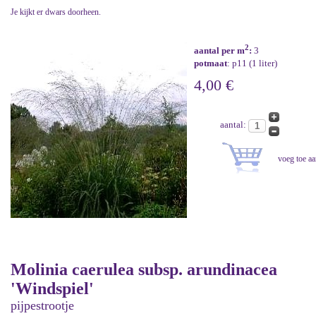
Je kijkt er dwars doorheen.
2
aantal per m
:
3
potmaat
: p11 (1 liter)
4,00 €
aantal:
Molinia caerulea subsp. arundinacea
'Windspiel'
pijpestrootje