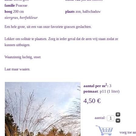
familie
Poaceae
hoog
200 cm
plaats
zon, halfschaduw
siergras, herfstkleur
Een hele grote, uit een van onze favoriete grassen geslachten.
Lekker om solitair te plaatsen. Zorg in ieder geval dat de aren vrij staan zodat ze
kunnen uitbuigen.
Waanzinnig luchtig, stoer.
Laat maar waaien.
2
aantal per m
:
3
potmaat
: p11 (1 liter)
4,50 €
aantal: