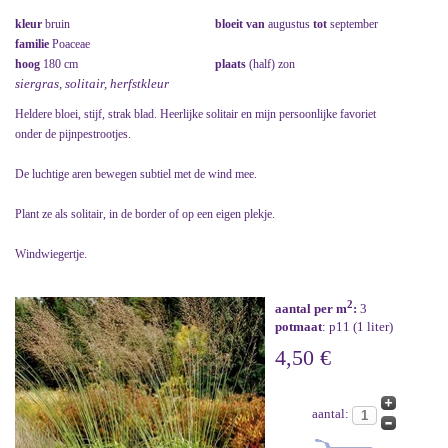
kleur
bruin
bloeit van
augustus
tot
september
familie
Poaceae
hoog
180 cm
plaats
(half) zon
siergras, solitair, herfstkleur
Heldere bloei, stijf, strak blad. Heerlijke solitair en mijn persoonlijke favoriet
onder de pijnpestrootjes.
De luchtige aren bewegen subtiel met de wind mee.
Plant ze als solitair, in de border of op een eigen plekje.
Windwiegertje.
2
aantal per m
:
3
potmaat
: p11 (1 liter)
4,50 €
aantal: