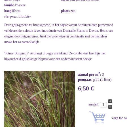
familie
Poaceae
hoog
80 cm
plaats
zon
siergras, bladsier
Deze grijs-groene tot bronsgroene, in het najaar vanuit de punten diep purperrood
verkleurende, selectie is een introductie van Desirable Plants in Devon. Het is een
elegant doorbuigend gras. Juist die groeiwijze in combinatie met de bladkleur
maakt het zo aantrekkelijk.
'Totnes Burgundy' verdraagt droogte uitstekend. Ze combineert heel fijn met
bijvoorbeeld grijsbladige Nepeta voor een onderhoudsarm hoekje.
2
aantal per m
:
3
potmaat
: p11 (1 liter)
6,50 €
aantal: