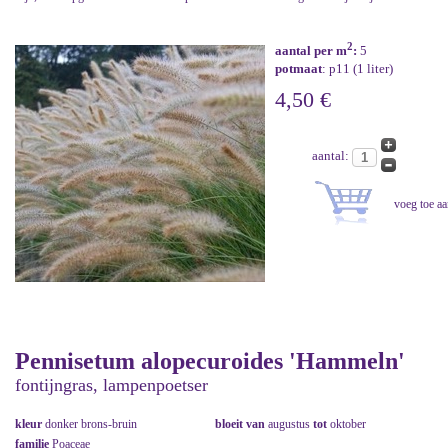
2
aantal per m
:
5
potmaat
: p11 (1 liter)
4,50 €
aantal:
Pennisetum alopecuroides 'Hammeln'
fontijngras, lampenpoetser
kleur
donker brons-bruin
bloeit van
augustus
tot
oktober
familie
Poaceae