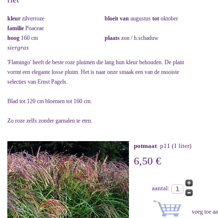
kleur
zilverroze
bloeit van
augustus
tot
oktober
familie
Poaceae
hoog
160 cm
plaats
zon / h.schaduw
siergras
'Flamingo' heeft de beste roze pluimen die lang hun kleur behouden. De plant
vormt een elegante losse pluim. Het is naar onze smaak een van de mooiste
selecties van Ernst Pagels.
Blad tot 120 cm bloemen tot 160 cm.
Zo roze zelfs zonder garnalen te eten.
potmaat
: p11 (1 liter)
6,50 €
aantal: