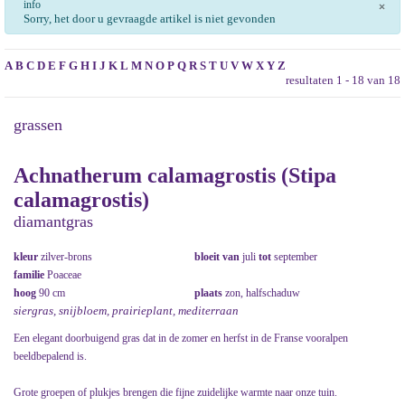
info
×
Sorry, het door u gevraagde artikel is niet gevonden
A
B
C
D
E
F
G
H
I
J
K
L
M
N
O
P
Q
R
S
T
U
V
W
X
Y
Z
resultaten 1 - 18 van 18
grassen
Achnatherum calamagrostis (Stipa
calamagrostis)
diamantgras
kleur
zilver-brons
bloeit van
juli
tot
september
familie
Poaceae
hoog
90 cm
plaats
zon, halfschaduw
siergras, snijbloem, prairieplant, mediterraan
Een elegant doorbuigend gras dat in de zomer en herfst in de Franse vooralpen
beeldbepalend is.
Grote groepen of plukjes brengen die fijne zuidelijke warmte naar onze tuin.