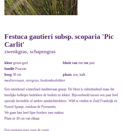
Festuca gautieri subsp. scoparia 'Pic
Carlit'
zwenkgras, schapengras
kleur
groen-geel
bloeit van
mei
tot
juni
familie
Poaceae
hoog
30 cm
plaats
zon, kalk
mediterraan, siergras, bodembedekker
Een uitstekend winterhard mediterraan grasje. De bloei is onbeduidend maar die
heerlijke bolletjes bedekken de bodem zo lekker. Bijvoorbeeld tussen een paar heel
speciale lavendels of andere aandachttrekkers. Wild te vinden in Zuid Frankrijk en
Noord Spanje, rondom de Pyreneeën.
We gaan hier heel fijne borders mee maken.
Plant ze 30 cm van elkaar.
Een rustpunt puur voor de vorm.