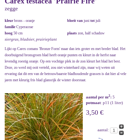
Carex testacea 'Prairie Fire'
zegge
kleur
brons - oranje
bloeit van
juni
tot
juli
familie
Cyperaceae
hoog
50 cm
plaats
zon, half schaduw
siergras, bladsier, prairieplant
Lijkt op Carex comans 'Bronze Form' maar dan iets groter en met breder blad. Het
doorbuigend bronsgroen blad heeft oranje punten en kleurt in de herfst naar
levendig roestig oranje. Op een vochtige plek in de zon kleurt het blad het best.
Deze, zo werd mij ooit verteld, zou niet winterhard zijn, maar wij weten uit
ervaring dat dit een van de betrouwbaarste bladhoudende grassen is dat hier al vele
jaren met kleurig fris blad glansrijk de winter doorstaat.
2
aantal per m
:
5
potmaat
: p11 (1 liter)
3,50 €
aantal: