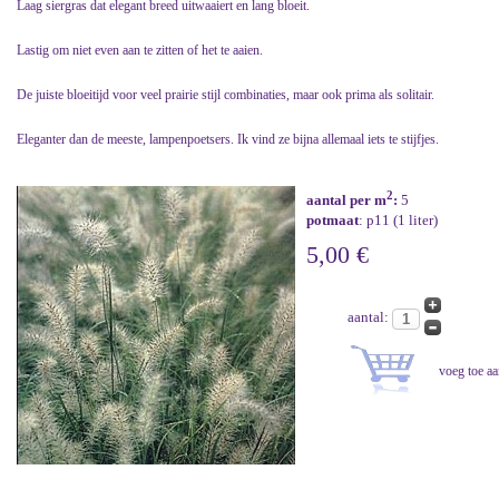
Laag siergras dat elegant breed uitwaaiert en lang bloeit.
Lastig om niet even aan te zitten of het te aaien.
De juiste bloeitijd voor veel prairie stijl combinaties, maar ook prima als solitair.
Eleganter dan de meeste, lampenpoetsers. Ik vind ze bijna allemaal iets te stijfjes.
2
aantal per m
:
5
potmaat
: p11 (1 liter)
5,00 €
aantal: