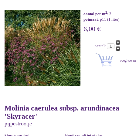
2
aantal per m
:
3
potmaat
: p11 (1 liter)
6,00 €
aantal:
Molinia caerulea subsp. arundinacea
'Skyracer'
pijpestrootje
kleur
koren geel
bloeit van
juli
tot
oktober