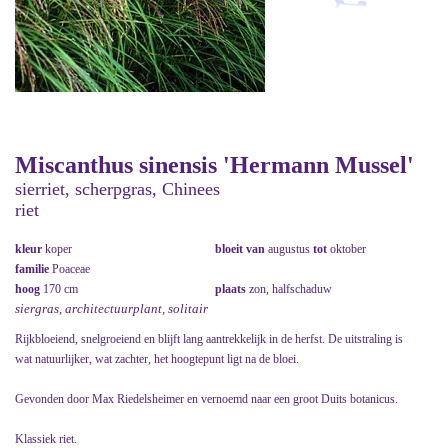
Miscanthus sinensis 'Hermann Mussel'
sierriet, scherpgras, Chinees
riet
kleur
koper
bloeit van
augustus
tot
oktober
familie
Poaceae
hoog
170 cm
plaats
zon, halfschaduw
siergras, architectuurplant, solitair
Rijkbloeiend, snelgroeiend en blijft lang aantrekkelijk in de herfst. De uitstraling is
wat natuurlijker, wat zachter, het hoogtepunt ligt na de bloei.
Gevonden door Max Riedelsheimer en vernoemd naar een groot Duits botanicus.
Klassiek riet.