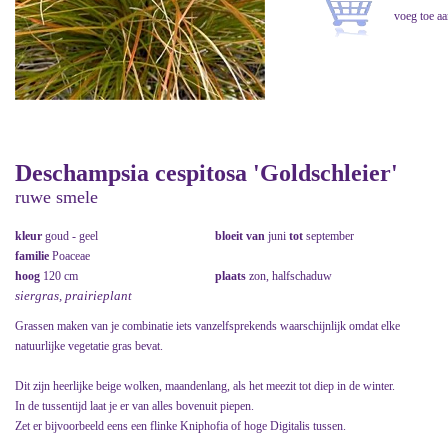
Deschampsia cespitosa 'Goldschleier'
ruwe smele
kleur
goud - geel
bloeit van
juni
tot
september
familie
Poaceae
hoog
120 cm
plaats
zon, halfschaduw
siergras, prairieplant
Grassen maken van je combinatie iets vanzelfsprekends waarschijnlijk omdat elke
natuurlijke vegetatie gras bevat.
Dit zijn heerlijke beige wolken, maandenlang, als het meezit tot diep in de winter.
In de tussentijd laat je er van alles bovenuit piepen.
Zet er bijvoorbeeld eens een flinke Kniphofia of hoge Digitalis tussen.