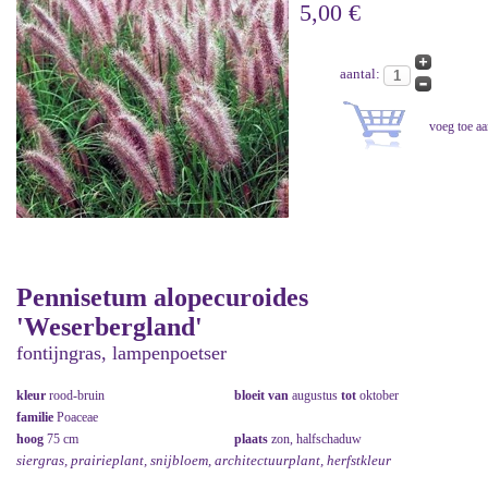
5,00 €
aantal:
Pennisetum alopecuroides
'Weserbergland'
fontijngras, lampenpoetser
kleur
rood-bruin
bloeit van
augustus
tot
oktober
familie
Poaceae
hoog
75 cm
plaats
zon, halfschaduw
siergras, prairieplant, snijbloem, architectuurplant, herfstkleur