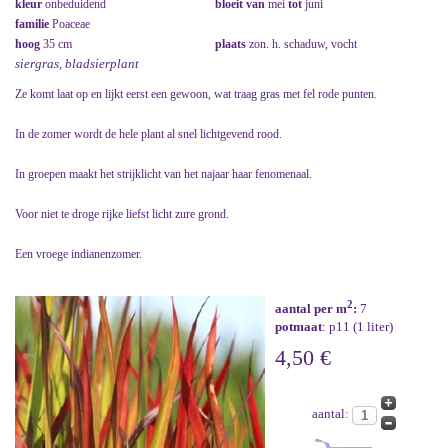
kleur
onbeduidend
bloeit van
mei
tot
juni
familie
Poaceae
hoog
35 cm
plaats
zon. h. schaduw, vocht
siergras, bladsierplant
Ze komt laat op en lijkt eerst een gewoon, wat traag gras met fel rode punten.
In de zomer wordt de hele plant al snel lichtgevend rood.
In groepen maakt het strijklicht van het najaar haar fenomenaal.
Voor niet te droge rijke liefst licht zure grond.
Een vroege indianenzomer.
2
aantal per m
:
7
potmaat
: p11 (1 liter)
4,50 €
aantal: