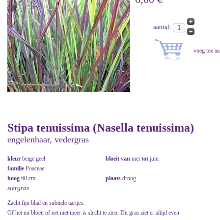
aantal:
Stipa tenuissima (Nasella tenuissima)
engelenhaar, vedergras
kleur
beige geel
bloeit van
mei
tot
juni
familie
Poaceae
hoog
60 cm
plaats
droog
siergras
Zacht fijn blad en subtiele aartjes.
Of het nu bloeit of net niet meer is slecht te zien. Dit gras ziet er altijd even