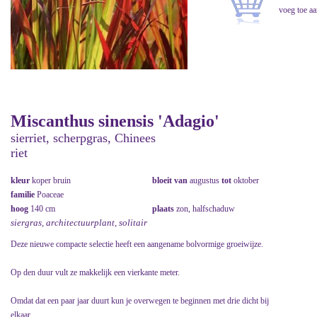
Miscanthus sinensis 'Adagio'
sierriet, scherpgras, Chinees
riet
kleur
koper bruin
bloeit van
augustus
tot
oktober
familie
Poaceae
hoog
140 cm
plaats
zon, halfschaduw
siergras, architectuurplant, solitair
Deze nieuwe compacte selectie heeft een aangename bolvormige groeiwijze.
Op den duur vult ze makkelijk een vierkante meter.
Omdat dat een paar jaar duurt kun je overwegen te beginnen met drie dicht bij
elkaar.