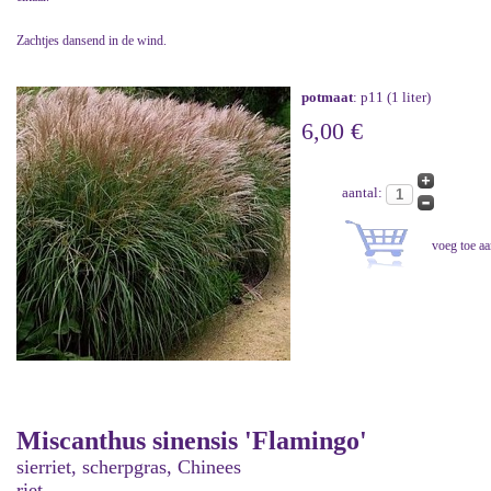
Zachtjes dansend in de wind.
potmaat
: p11 (1 liter)
6,00 €
aantal:
Miscanthus sinensis 'Flamingo'
sierriet, scherpgras, Chinees
riet