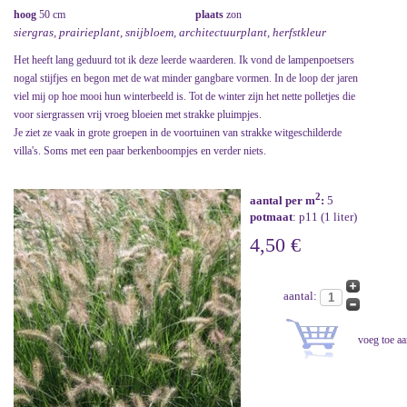
hoog
50 cm
plaats
zon
siergras, prairieplant, snijbloem, architectuurplant, herfstkleur
Het heeft lang geduurd tot ik deze leerde waarderen. Ik vond de lampenpoetsers
nogal stijfjes en begon met de wat minder gangbare vormen. In de loop der jaren
viel mij op hoe mooi hun winterbeeld is. Tot de winter zijn het nette polletjes die
voor siergrassen vrij vroeg bloeien met strakke pluimpjes.
Je ziet ze vaak in grote groepen in de voortuinen van strakke witgeschilderde
villa's. Soms met een paar berkenboompjes en verder niets.
2
aantal per m
:
5
potmaat
: p11 (1 liter)
4,50 €
aantal: