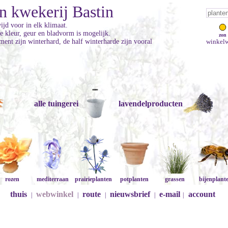
n kwekerij Bastin
jd voor in elk klimaat.
ke kleur, geur en bladvorm is mogelijk.
zon
ment zijn winterhard, de half winterharde zijn vooral
winkelw
alle tuingerei
lavendelproducten
rozen
mediterraan
prairieplanten
potplanten
grassen
bijenplant
thuis
webwinkel
route
nieuwsbrief
e-mail
account
|
|
|
|
|