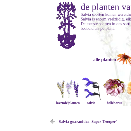
de planten va
Salvia soorten komen wereldwi
Salvia is enorm veelzijdig, el
De meeste soorten in ons sorti
bedoeld als potplant.
alle planten
lavendelplanten
salvia
helleborus
Salvia guaranitica 'Super Trooper'