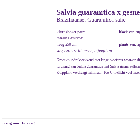
Salvia guaranitica x gesn
Braziliaanse, Guaranitica salie
kleur
donker-paars
bloeit van
au
familie
Lamiaceae
hoog
250 cm
plaats
zon, ri
sier, eetbare bloemen, bijenplant
Groot en indrukwekkend met lange bloeiaren waaraan d
Kruising van Salvia guaranitica met Salvia gesneraeflora,
Kuipplant, verdraagt minimaal -10o C wellicht veel meer
terug naar boven ↑