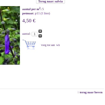
Terug naar: salvia
2
aantal per m
:
5
potmaat
: p11 (1 liter)
4,50 €
aantal:
↑ terug naar boven