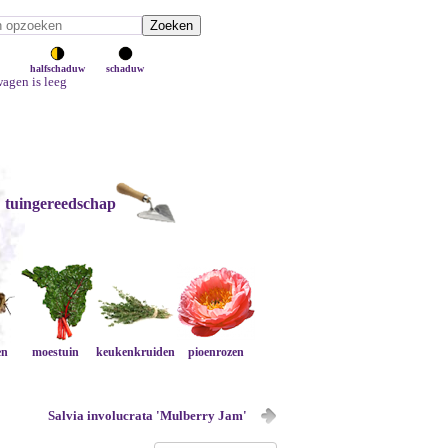
halfschaduw
schaduw
agen is leeg
tuingereedschap
en
moestuin
keukenkruiden
pioenrozen
Salvia involucrata 'Mulberry Jam'