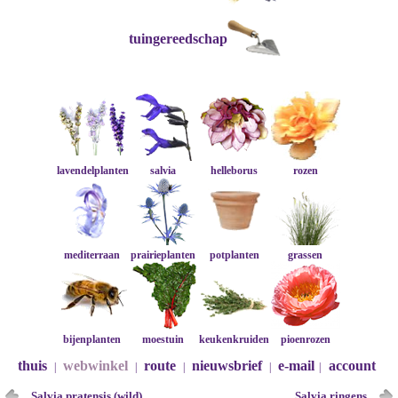
tuingereedschap
lavendelplanten
salvia
helleborus
rozen
mediterraan
prairieplanten
potplanten
grassen
bijenplanten
moestuin
keukenkruiden
pioenrozen
thuis
webwinkel
route
nieuwsbrief
e-mail
account
|
|
|
|
|
Salvia pratensis (wild)
Salvia ringens