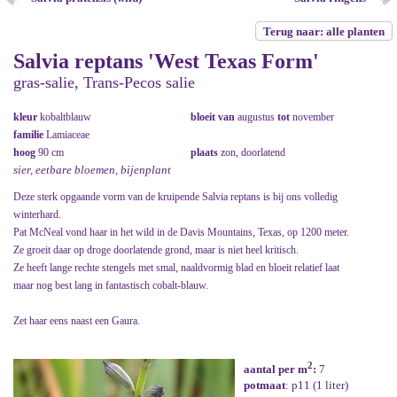
Terug naar: alle planten
Salvia reptans 'West Texas Form'
gras-salie, Trans-Pecos salie
kleur
kobaltblauw
bloeit van
augustus
tot
november
familie
Lamiaceae
hoog
90 cm
plaats
zon, doorlatend
sier, eetbare bloemen, bijenplant
Deze sterk opgaande vorm van de kruipende Salvia reptans is bij ons volledig
winterhard.
Pat McNeal vond haar in het wild in de Davis Mountains, Texas, op 1200 meter.
Ze groeit daar op droge doorlatende grond, maar is niet heel kritisch.
Ze heeft lange rechte stengels met smal, naaldvormig blad en bloeit relatief laat
maar nog best lang in fantastisch cobalt-blauw.
Zet haar eens naast een Gaura.
2
aantal per m
:
7
potmaat
: p11 (1 liter)