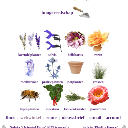
tuingereedschap
lavendelplanten
salvia
helleborus
rozen
mediterraan
prairieplanten
potplanten
grassen
bijenplanten
moestuin
keukenkruiden
pioenrozen
thuis
webwinkel
route
nieuwsbrief
e-mail
account
|
|
|
|
|
Salvia 'Oriental Dove' ® ('Dysmau')
Salvia 'Phyllis Fancy'