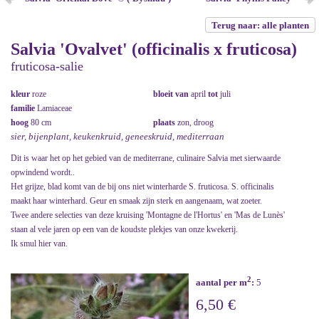
Terug naar: alle planten
Salvia 'Ovalvet' (officinalis x fruticosa)
fruticosa-salie
kleur
roze
bloeit van
april
tot
juli
familie
Lamiaceae
hoog
80 cm
plaats
zon, droog
sier, bijenplant, keukenkruid, geneeskruid, mediterraan
Dit is waar het op het gebied van de mediterrane, culinaire Salvia met sierwaarde
opwindend wordt..
Het grijze, blad komt van de bij ons niet winterharde S. fruticosa. S. officinalis
maakt haar winterhard. Geur en smaak zijn sterk en aangenaam, wat zoeter.
Twee andere selecties van deze kruising 'Montagne de l'Hortus' en 'Mas de Lunès'
staan al vele jaren op een van de koudste plekjes van onze kwekerij.
Ik smul hier van.
2
aantal per m
:
5
6,50 €