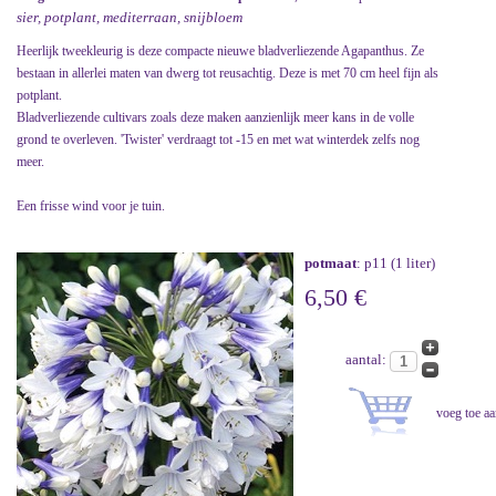
sier, potplant, mediterraan, snijbloem
Heerlijk tweekleurig is deze compacte nieuwe bladverliezende Agapanthus. Ze
bestaan in allerlei maten van dwerg tot reusachtig. Deze is met 70 cm heel fijn als
potplant.
Bladverliezende cultivars zoals deze maken aanzienlijk meer kans in de volle
grond te overleven. 'Twister' verdraagt tot -15 en met wat winterdek zelfs nog
meer.
Een frisse wind voor je tuin.
potmaat
: p11 (1 liter)
6,50 €
aantal: