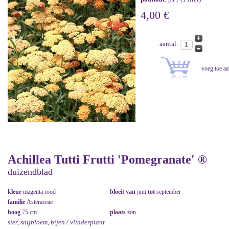
4,00 €
aantal:
Achillea Tutti Frutti 'Pomegranate' ®
duizendblad
kleur
magenta rood
bloeit van
juni
tot
september
familie
Asteraceae
hoog
75 cm
plaats
zon
sier, snijbloem, bijen / vlinderplant