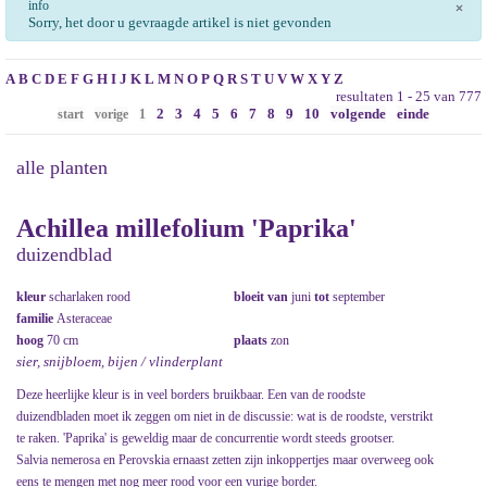
info
×
Sorry, het door u gevraagde artikel is niet gevonden
A
B
C
D
E
F
G
H
I
J
K
L
M
N
O
P
Q
R
S
T
U
V
W
X
Y
Z
resultaten 1 - 25 van 777
2
3
4
5
6
7
8
9
10
volgende
einde
start
vorige
1
alle planten
Achillea millefolium 'Paprika'
duizendblad
kleur
scharlaken rood
bloeit van
juni
tot
september
familie
Asteraceae
hoog
70 cm
plaats
zon
sier, snijbloem, bijen / vlinderplant
Deze heerlijke kleur is in veel borders bruikbaar. Een van de roodste
duizendbladen moet ik zeggen om niet in de discussie: wat is de roodste, verstrikt
te raken. 'Paprika' is geweldig maar de concurrentie wordt steeds grootser.
Salvia nemerosa en Perovskia ernaast zetten zijn inkoppertjes maar overweeg ook
eens te mengen met nog meer rood voor een vurige border.