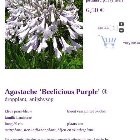
potmaat
: p11 (1 liter)
6,50 €
aantal:
Agastache 'Beelicious Purple' ®
dropplant, anijshysop
kleur
paars-blauw
bloeit van
juli
tot
oktober
familie
Lamiaceae
hoog
50 cm
plaats
zon
geurplant, sier, indianenplant, bijen en vlinderplant
Deze recente introductie zou je een compacte uitvoering van Agastache