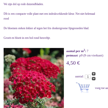
We zijn dol op rode duizendbladen.
DIt is een compacte volle plant met een indrukwekkende kleur. Net niet helemaal
rood
De bloemen steken lekker af tegen het fris donkergroene fijngesneden blad.
Groeit en bloeit in een bol rond heuveltje.
2
aantal per m
:
7
potmaat
: p9 (9 cm vierkant)
4,50 €
aantal: