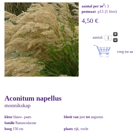
2
aantal per m
:
3
potmaat
: p11 (1 liter)
4,50 €
aantal:
Aconitum napellus
monnikskap
kleur
blauw- paars
bloeit van
juni
tot
augustus
familie
Ranunculaceae
hoog
150 cm
plaats
rijk, vocht