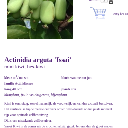
Actinidia arguta 'Issai'
mini kiwi, bes-kiwi
kleur
crÃ¨me wit
bloeit van
mei
tot
juni
familie
Actinidiaceae
hoog
400 cm
plaats
zon
klimplant, fruit, vruchtgewas, bijenplant
Kiwi is eenhuizig, zowel mannelijk als vrouwelijk en kan dus zichzelf bestuiven.
Het stuifmeel is bij de meeste cultivars echter onvoldoende op het juiste moment
rijp voor optimale zelfbestuiving.
Dit is een uitstekende zelfbestuiver.
Snoei Kiwi in de zomer als de vruchten al zijn gezet. Je remt dan de groei wat en