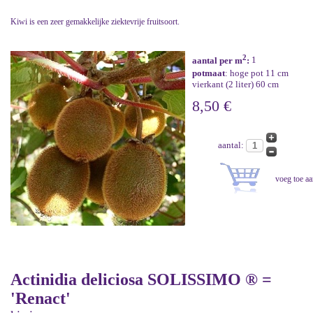
Kiwi is een zeer gemakkelijke ziektevrije fruitsoort.
2
aantal per m
:
1
potmaat
: hoge pot 11 cm
vierkant (2 liter) 60 cm
8,50 €
aantal:
Actinidia deliciosa SOLISSIMO ® =
'Renact'