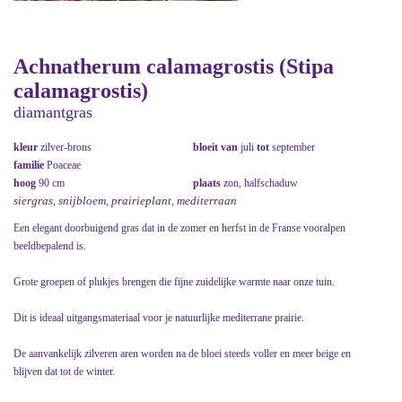
Achnatherum calamagrostis (Stipa
calamagrostis)
diamantgras
kleur
zilver-brons
bloeit van
juli
tot
september
familie
Poaceae
hoog
90 cm
plaats
zon, halfschaduw
siergras, snijbloem, prairieplant, mediterraan
Een elegant doorbuigend gras dat in de zomer en herfst in de Franse vooralpen
beeldbepalend is.
Grote groepen of plukjes brengen die fijne zuidelijke warmte naar onze tuin.
Dit is ideaal uitgangsmateriaal voor je natuurlijke mediterrane prairie.
De aanvankelijk zilveren aren worden na de bloei steeds voller en meer beige en
blijven dat tot de winter.