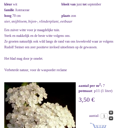
kleur
wit
bloeit van
juni
tot
september
familie
Asteraceae
hoog
70 cm
plaats
zon
sier, snijbloem, bijen-, vlinderplant, eetbaar
Een zuiver witte voor je maagdelijke tuin.
Sterk en makkelijk en de beste witte volgens ons.
Ze groeien natuurlijk ook wild langs de rand van ons kweekveld waar ze volgens
Rudolf Steiner een zeer positieve invloed uitoefenen op de gewassen.
Het blad mag door je omelet.
Verbeterde natuur, voor de waspoeder reclame
2
aantal per m
:
7
potmaat
: p11 (1 liter)
3,50 €
aantal: