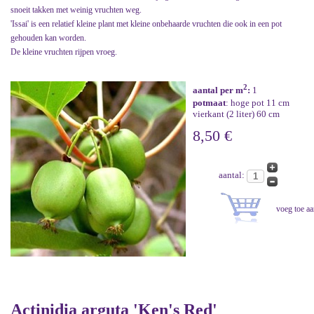
snoeit takken met weinig vruchten weg.
'Issai' is een relatief kleine plant met kleine onbehaarde vruchten die ook in een pot
gehouden kan worden.
De kleine vruchten rijpen vroeg.
2
aantal per m
:
1
potmaat
: hoge pot 11 cm
vierkant (2 liter) 60 cm
8,50 €
aantal:
Actinidia arguta 'Ken's Red'