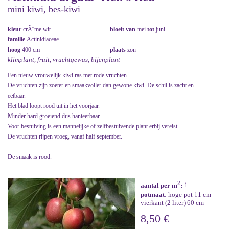
mini kiwi, bes-kiwi
kleur
crÃ¨me wit
bloeit van
mei
tot
juni
familie
Actinidiaceae
hoog
400 cm
plaats
zon
klimplant, fruit, vruchtgewas, bijenplant
Een nieuw vrouwelijk kiwi ras met rode vruchten.
De vruchten zijn zoeter en smaakvoller dan gewone kiwi. De schil is zacht en
eetbaar.
Het blad loopt rood uit in het voorjaar.
Minder hard groeiend dus hanteerbaar.
Voor bestuiving is een mannelijke of zelfbestuivende plant erbij vereist.
De vruchten rijpen vroeg, vanaf half september.
De smaak is rood.
2
aantal per m
:
1
potmaat
: hoge pot 11 cm
vierkant (2 liter) 60 cm
8,50 €