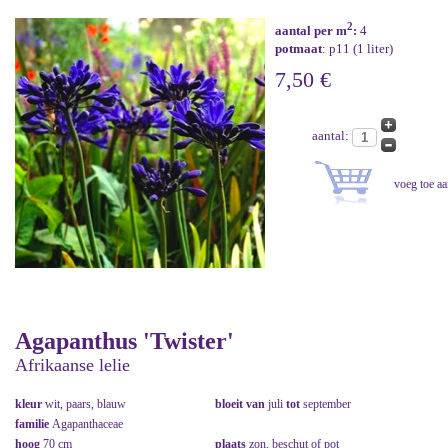
2
aantal per m
:
4
potmaat
: p11 (1 liter)
7,50 €
aantal:
Agapanthus 'Twister'
Afrikaanse lelie
kleur
wit, paars, blauw
bloeit van
juli
tot
september
familie
Agapanthaceae
hoog
70 cm
plaats
zon, beschut of pot