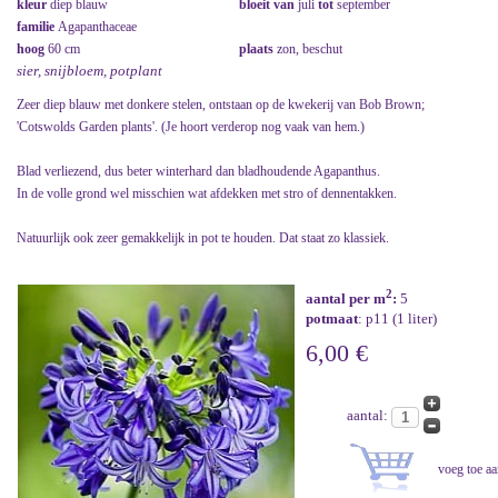
kleur
diep blauw
bloeit van
juli
tot
september
familie
Agapanthaceae
hoog
60 cm
plaats
zon, beschut
sier, snijbloem, potplant
Zeer diep blauw met donkere stelen, ontstaan op de kwekerij van Bob Brown;
'Cotswolds Garden plants'. (Je hoort verderop nog vaak van hem.)
Blad verliezend, dus beter winterhard dan bladhoudende Agapanthus.
In de volle grond wel misschien wat afdekken met stro of dennentakken.
Natuurlijk ook zeer gemakkelijk in pot te houden. Dat staat zo klassiek.
2
aantal per m
:
5
potmaat
: p11 (1 liter)
6,00 €
aantal: