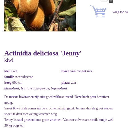
Actinidia deliciosa 'Jenny'
kiwi
kleur
wit
bloeit van
mei
tot
mei
familie
Actinidiaceae
hoog
600 cm
plaats
zon
klimplant, fruit, vruchtgewas, bijenplant
De meeste kiwirassen zijn niet goed zelfbestuivend. Deze heeft geen bestuiver
nodig.
Snoei Kiwi in de zomer als de vruchten al zijn gezet. Je remt dan de groei wat en
snoeit takken met weinig vruchten weg.
'Jenny' is snel groeiend met grote vruchten. Van een volwassen struik kun je wel
30 kg oogsten.