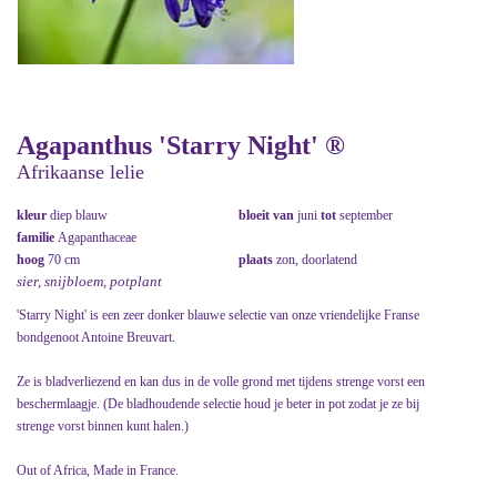
Agapanthus 'Starry Night' ®
Afrikaanse lelie
kleur
diep blauw
bloeit van
juni
tot
september
familie
Agapanthaceae
hoog
70 cm
plaats
zon, doorlatend
sier, snijbloem, potplant
'Starry Night' is een zeer donker blauwe selectie van onze vriendelijke Franse
bondgenoot Antoine Breuvart.
Ze is bladverliezend en kan dus in de volle grond met tijdens strenge vorst een
beschermlaagje. (De bladhoudende selectie houd je beter in pot zodat je ze bij
strenge vorst binnen kunt halen.)
Out of Africa, Made in France.