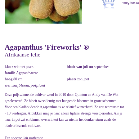
Agapanthus 'Fireworks' ®
Afrikaanse lelie
kleur
wit met paars
bloeit van
juli
tot
september
familie
Agapanthaceae
hoog
80 cm
plaats
zon, pot
sier, snijbloem, potplant
Deze prijswinnende cultivar werd in 2010 door Quinton en Andy van De Wet
geselecteerd. Ze bloeit tweekleurig met hangende bloemen in grote schermen.
Voor een bladhoudende Agapanthus is ze relatief winterhard. Ze zou tenminste tot
- 10 verdragen. Afdekken mag je haar alleen tijdens strenge vorstperiodes. Als je
haar in pot zet en binnen overwintert kan ze niet in het donker staan zoals de
bladverliezende cultivars.
Een spectaculair potfeestje.