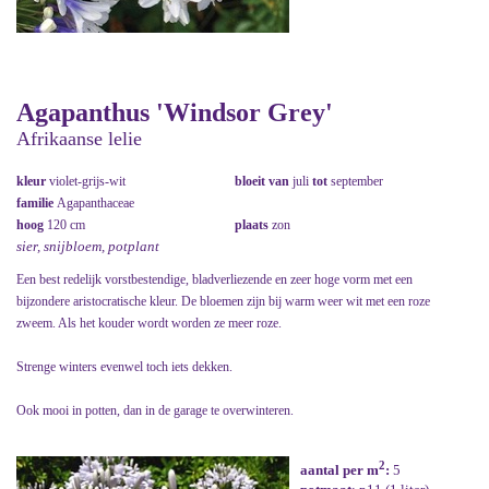
Agapanthus 'Windsor Grey'
Afrikaanse lelie
kleur
violet-grijs-wit
bloeit van
juli
tot
september
familie
Agapanthaceae
hoog
120 cm
plaats
zon
sier, snijbloem, potplant
Een best redelijk vorstbestendige, bladverliezende en zeer hoge vorm met een
bijzondere aristocratische kleur. De bloemen zijn bij warm weer wit met een roze
zweem. Als het kouder wordt worden ze meer roze.
Strenge winters evenwel toch iets dekken.
Ook mooi in potten, dan in de garage te overwinteren.
2
aantal per m
:
5