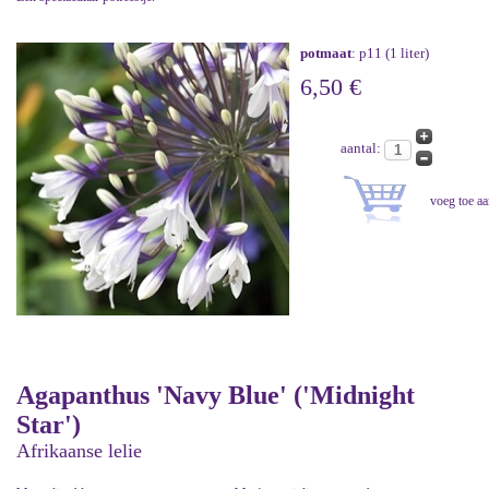
potmaat
: p11 (1 liter)
6,50 €
aantal:
Agapanthus 'Navy Blue' ('Midnight
Star')
Afrikaanse lelie