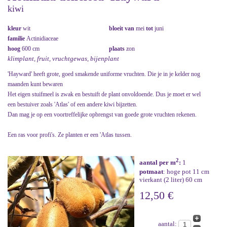
kiwi
kleur
wit
bloeit van
mei
tot
juni
familie
Actinidiaceae
hoog
600 cm
plaats
zon
klimplant, fruit, vruchtgewas, bijenplant
'Hayward' heeft grote, goed smakende uniforme vruchten. Die je in je kelder nog
maanden kunt bewaren
Het eigen stuifmeel is zwak en bestuift de plant onvoldoende. Dus je moet er wel
een bestuiver zoals 'Atlas' of een andere kiwi bijzetten.
Dan mag je op een voortreffelijke opbrengst van goede grote vruchten rekenen.
Een ras voor profi's. Ze planten er een 'Atlas tussen.
2
aantal per m
:
1
potmaat
: hoge pot 11 cm
vierkant (2 liter) 60 cm
12,50 €
aantal: