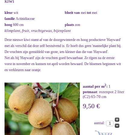
kiwi
kleur
wit
bloeit van
mei
tot
mei
familie
Actinidiaceae
hoog
600 cm
plaats
zon
klimplant, fruit, vruchtgewas, bijenplant
Deze nieuwe kiwi stamt af van de doorgewinterde en hoog productieve 'Hayward'
met als verschil dat deze zelf bestuivend is. Er hoeft dus geen 'mannelijke plant bij.
De vruchten zijn gemiddeld van grote, iets kleiner dan die van 'Hayward'.
Net als bij 'Hayward' zijn de vruchten goed bewaarbaar. Ze rijpen na de eerste
vorst in november en kunnen tot april worden bewaard. De bloemen beginnen wit
en verkleuren naar oranje.
2
aantal per m
:
1
potmaat
: rozenpot 2 liter
(C2) 65-70 cm
9,50 €
aantal: