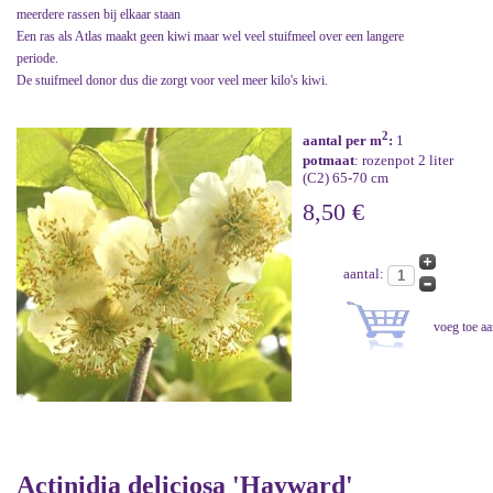
meerdere rassen bij elkaar staan
Een ras als Atlas maakt geen kiwi maar wel veel stuifmeel over een langere
periode.
De stuifmeel donor dus die zorgt voor veel meer kilo's kiwi.
2
aantal per m
:
1
potmaat
: rozenpot 2 liter
(C2) 65-70 cm
8,50 €
aantal:
Actinidia deliciosa 'Hayward'