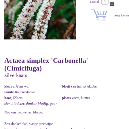
aantal:
Actaea simplex 'Carbonella'
(Cimicifuga)
zilverkaars
kleur
crÃ¨me wit
bloeit van
juli
tot
oktober
familie
Ranunculaceae
hoog
120 cm
plaats
vocht, humus
sier, bladsier, donker bladig, geur
Nog een nieuwe van Marco.
Zeer donker blad, statige groeiwijze.