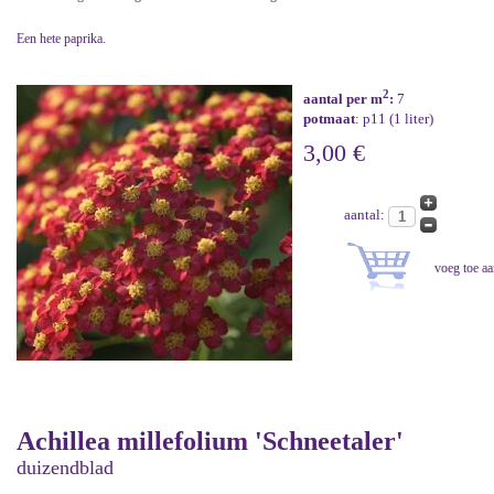
Een hete paprika.
2
aantal per m
:
7
potmaat
: p11 (1 liter)
3,00 €
aantal:
Achillea millefolium 'Schneetaler'
duizendblad