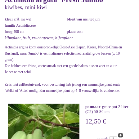
kiwibes, mini kiwi
kleur
crÃ¨me wit
bloeit van
mei
tot
juni
familie
Actinidiaceae
hoog
400 cm
plaats
zon
klimplant, fruit, vruchtgewas, bijenplant
Actinidia arguta komt oorspronkelijk Oost-Azië (Japan, Korea, Noord-China en
Rusland), maar 'Jumbo' is een Italiaanse selectie met relatief grote bessen (± 10
gram).
Die hebben een frisse, zoete smaak met een goede balans tussen zoet en zuur.
Je eet ze met schil.
Ze is niet zelfbestuivend, voor bestuiving heb je nog een mannelijke plant zoals
'Weiki' of 'Atlas' nodig. Een mannelijke plant op 4–8 vrouwelijke is voldoende.
potmaat
: grote pot 2 liter
(C2) 50-80 cm
12,50 €
aantal: