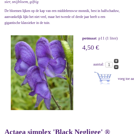
sier, snijbloem, giftig
De bloemen lijken op de kap van een middeleeuwse monnik, best in halfschaduw,
aanvankelijk lijkt het niet veel, maar het tweede of derde jaar heeft u een
gigantische klassieker in de tuin.
potmaat
: p11 (1 liter)
4,50 €
aantal:
Actaea simplex 'Black Negligee' ®