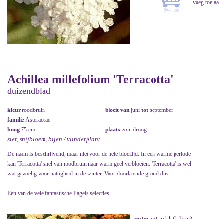
Achillea millefolium 'Terracotta'
duizendblad
kleur
roodbruin
bloeit van
juni
tot
september
familie
Asteraceae
hoog
75 cm
plaats
zon, droog
sier, snijbloem, bijen / vlinderplant
De naam is beschrijvend, maar niet voor de hele bloeitijd. In een warme periode
kan 'Terracotta' snel van roodbruin naar warm geel verbloeien. 'Terracotta' is wel
wat gevoelig voor nattigheid in de winter. Voor doorlatende grond dus.
Een van de vele fantastische Pagels selecties.
potmaat
: p11 (1 liter)