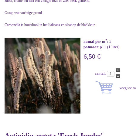
Bloei; crème wit met een vleugje roze en zeer sterk geurend.
Graag wat vochtige grond.
Carbonella is houtskool in het Italiaans en slaat op de bladkleur.
2
aantal per m
:
5
potmaat
: p11 (1 liter)
6,50 €
aantal:
Actinidia arguta 'Fresh Jumbo'