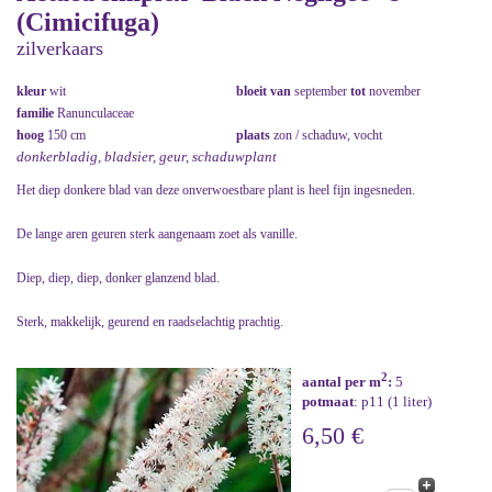
(Cimicifuga)
zilverkaars
kleur
wit
bloeit van
september
tot
november
familie
Ranunculaceae
hoog
150 cm
plaats
zon / schaduw, vocht
donkerbladig, bladsier, geur, schaduwplant
Het diep donkere blad van deze onverwoestbare plant is heel fijn ingesneden.
De lange aren geuren sterk aangenaam zoet als vanille.
Diep, diep, diep, donker glanzend blad.
Sterk, makkelijk, geurend en raadselachtig prachtig.
2
aantal per m
:
5
potmaat
: p11 (1 liter)
6,50 €