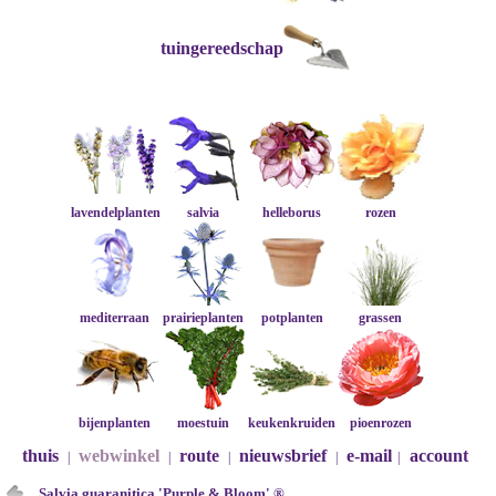
tuingereedschap
lavendelplanten
salvia
helleborus
rozen
mediterraan
prairieplanten
potplanten
grassen
bijenplanten
moestuin
keukenkruiden
pioenrozen
thuis
webwinkel
route
nieuwsbrief
e-mail
account
|
|
|
|
|
Salvia guaranitica 'Purple & Bloom' ®