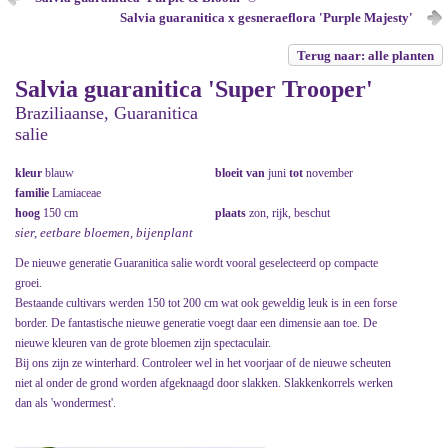
Salvia guaranitica x gesneraeflora 'Purple Majesty'
Terug naar: alle planten
Salvia guaranitica 'Super Trooper'
Braziliaanse, Guaranitica
salie
kleur
blauw
bloeit van
juni
tot
november
familie
Lamiaceae
hoog
150 cm
plaats
zon, rijk, beschut
sier, eetbare bloemen, bijenplant
De nieuwe generatie Guaranitica salie wordt vooral geselecteerd op compacte
groei.
Bestaande cultivars werden 150 tot 200 cm wat ook geweldig leuk is in een forse
border. De fantastische nieuwe generatie voegt daar een dimensie aan toe. De
nieuwe kleuren van de grote bloemen zijn spectaculair.
Bij ons zijn ze winterhard. Controleer wel in het voorjaar of de nieuwe scheuten
niet al onder de grond worden afgeknaagd door slakken. Slakkenkorrels werken
dan als 'wondermest'.