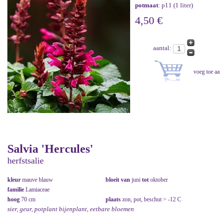
potmaat
: p11 (1 liter)
4,50 €
aantal:
Salvia 'Hercules'
herfstsalie
kleur
mauve blauw
bloeit van
juni
tot
oktober
familie
Lamiaceae
hoog
70 cm
plaats
zon, pot, beschut > -12 C
sier, geur, potplant bijenplant, eetbare bloemen