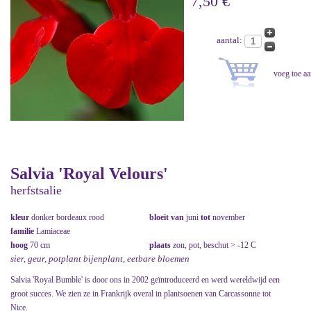
7,50 €
aantal:
Salvia 'Royal Velours'
herfstsalie
kleur
donker bordeaux rood
bloeit van
juni
tot
november
familie
Lamiaceae
hoog
70 cm
plaats
zon, pot, beschut > -12 C
sier, geur, potplant bijenplant, eetbare bloemen
Salvia 'Royal Bumble' is door ons in 2002 geïntroduceerd en werd wereldwijd een
groot succes. We zien ze in Frankrijk overal in plantsoenen van Carcassonne tot
Nice.