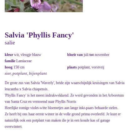
Salvia 'Phyllis Fancy'
salie
kleur
wit, vleugje blauw
bloeit van
juli
tot
november
familie
Lamiaceae
hoog
150 cm
plaats
potplant, vorstvrij
sier, potplant, bijenplant
De grote zus van Salvia 'Waverly', beide zijn waarschijnlijk kruisingen van Salvia
leucantha x Salvia chiapensis.
'Phyllis Fancy' is het meest indrukwekkend. Ze werd gevonden in het Arboretum
van Santa Cruz en vernoemd naar Phyllis Norris
Heerlijke romige violet-witte bloemetjes aan lange inkt-paars behaarde stelen.
Ze heeft bij ons haar eerste winter in de volle grond prima overleefd. Je kunt er
natuurlijk ook een potplant van maken die je in een koude kas of garage
overwintert.