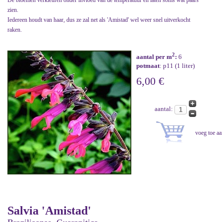
De bloemen verkleuren onder invloed van de temperatuur en laten soms wat paars
zien.
Iedereen houdt van haar, dus ze zal net als 'Amistad' wel weer snel uitverkocht
raken.
2
aantal per m
:
6
potmaat
: p11 (1 liter)
6,00 €
aantal:
Salvia 'Amistad'