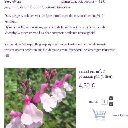
hoog
60 cm
plaats
zon, pot, beschut > -12 C
potplant, sier, bijenplant, eetbare bloemen
Dit snoepje is ook een van die fijne introducties die ons sortiment in 2019
verrijken.
Dysons maakte een kruising van een onbekende soort met een Salvia uit de
Micophylla groep en vond zo deze compacte stralende nieuwigheid.
Salvia uit de Microphylla groep zijn half winterhard maar kunnen de meeste
winters op een beschutte plek in de volle grond overleven. Ze verdragen tenminste
-10.
2
aantal per m
:
7
potmaat
: p11 (1 liter)
4,50 €
aantal: