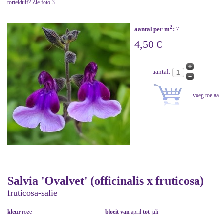
tortelduif? Zie foto 3.
2
aantal per m
:
7
4,50 €
aantal:
Salvia 'Ovalvet' (officinalis x fruticosa)
fruticosa-salie
kleur
roze
bloeit van
april
tot
juli