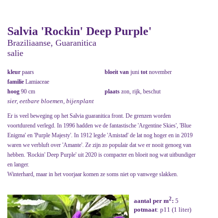
Salvia 'Rockin' Deep Purple'
Braziliaanse, Guaranitica
salie
kleur
paars
bloeit van
juni
tot
november
familie
Lamiaceae
hoog
90 cm
plaats
zon, rijk, beschut
sier, eetbare bloemen, bijenplant
Er is veel beweging op het Salvia guaranitica front. De grenzen worden
voortdurend verlegd. In 1996 hadden we de fantastische 'Argentine Skies', 'Blue
Enigma' en 'Purple Majesty'. In 1912 legde 'Amistad' de lat nog hoger en in 2019
waren we verbluft over 'Amante'. Ze zijn zo populair dat we er nooit genoeg van
hebben. 'Rockin' Deep Purple' uit 2020 is compacter en bloeit nog wat uitbundiger
en langer.
Winterhard, maar in het voorjaar komen ze soms niet op vanwege slakken.
2
aantal per m
:
5
potmaat
: p11 (1 liter)