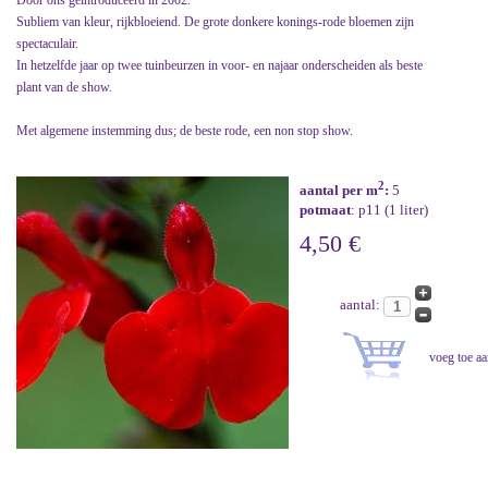
Door ons geïntroduceerd in 2002.
Subliem van kleur, rijkbloeiend. De grote donkere konings-rode bloemen zijn
spectaculair.
In hetzelfde jaar op twee tuinbeurzen in voor- en najaar onderscheiden als beste
plant van de show.
Met algemene instemming dus; de beste rode, een non stop show.
2
aantal per m
:
5
potmaat
: p11 (1 liter)
4,50 €
aantal: