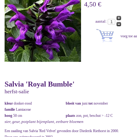
4,50 €
aantal:
Salvia 'Royal Bumble'
herfst-salie
kleur
donker-rood
bloeit van
juni
tot
november
familie
Lamiaceae
hoog
50 cm
plaats
zon, pot, beschut > -12 C
sier, geur, potplant bijenplant, eetbare bloemen
Een zaailing van Salvia 'Red Velvet' gevonden door Diederik Riethorst in 2000.