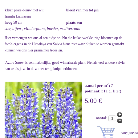
kleur
paars-blauw met wit
bloeit van
mei
tot
juli
familie
Lamiaceae
hoog
50 cm
plaats
zon
sier, bijen-, vlinderplant, border, mediterraan
Hier verheugen we ons al een tijdje op. Nu die leuke tweekleurige bloemen op de
foto's ergens in de Himalaya van Salvia hians niet waar blijken te worden gemaakt
kunnen we ons hier prima mee troosten.
'Azure Snow' is een makkelijke, goed winterharde plant. Net als veel andere Salvia
kan ze als je ze in de zomer terug knipt herbloeien.
2
aantal per m
:
7
potmaat
: p11 (1 liter)
5,00 €
aantal: