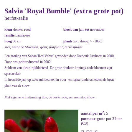
Salvia 'Royal Bumble' (extra grote pot)
herfst-salie
kleur
donker-rood
bloeit van
juni
tot
november
familie
Lamiaceae
hoog
50 cm
plaats
zon, droog, > -10oC
sier, eetbare bloemen, geur, potplant, terrasplant
Een zaailing van Salvia 'Red Velvet' gevonden door Diederik Riethorst in 2000.
Door ons geïntroduceerd in 2002.
Subliem van kleur, rijkbloeiend. De grote donkere konings-rode bloemen zijn
spectaculair.
In hetzelfde jaar op twee tuinbeurzen in voor- en najaar onderscheiden als beste
plant van de show.
Met algemene instemming dus; de beste rode, een non stop show.
2
aantal per m
:
5
potmaat
: grote pot 3 liter
(C3)