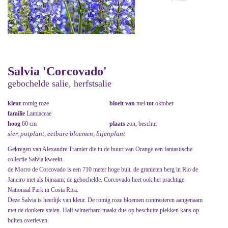
Salvia 'Corcovado'
gebochelde salie, herfstsalie
kleur
romig roze
bloeit van
mei
tot
oktober
familie
Lamiaceae
hoog
60 cm
plaats
zon, beschut
sier, potplant, eetbare bloemen, bijenplant
Gekregen van Alexandre Tramier die in de buurt van Orange een fantastische
collectie Salvia kweekt.
de Morro de Corcovado is een 710 meter hoge bult, de granieten berg in Rio de
Janeiro met als bijnaam; de gebochelde. Corcovado heet ook het prachtige
Nationaal Park in Costa Rica.
Deze Salvia is heerlijk van kleur. De romig roze bloemen contrasteren aangenaam
met de donkere stelen. Half winterhard maakt dus op beschutte plekken kans op
buiten overleven.