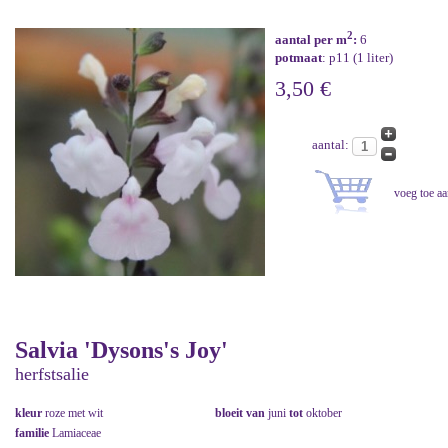
2
aantal per m
:
6
potmaat
: p11 (1 liter)
3,50 €
aantal:
Salvia 'Dysons's Joy'
herfstsalie
kleur
roze met wit
bloeit van
juni
tot
oktober
familie
Lamiaceae