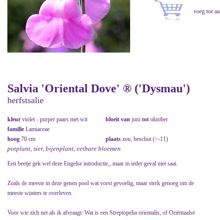
Salvia 'Oriental Dove' ® ('Dysmau')
herfstsalie
kleur
violet - purper paars met wit
bloeit van
juni
tot
oktober
familie
Lamiaceae
hoog
70 cm
plaats
zon, beschut (>-11)
potplant, sier, bijenplant, eetbare bloemen
Een beetje gek wel deze Engelse introductie,, maar in ieder geval niet saai.
Zoals de meeste in deze genen pool wat vorst gevoelig, maar sterk genoeg om de
meeste winters te overleven.
Voor wie zich net als ik afvraagt: Wat is een Streptopelia orientalis, of Oriëntaalse