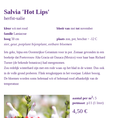
Salvia 'Hot Lips'
herfst-salie
kleur
wit met rood
bloeit van
mei
tot
november
familie
Lamiaceae
hoog
50 cm
plaats
zon, pot, beschut > -12 C
sier, geur, potplant bijenplant, eetbare bloemen
Iets geks, bijna een Oostenrijkse Geranium voor in pot. Zomaar gevonden in een
boeketje dat Poetsvrouw Alta Gracia uit Oaxaca (Mexico) voor haar baas Richard
Turner (de bekende botanicus) had meegenomen.
Zou redelijk winterhard zijn met een rode waas op het blad in de winter. Dus ook
in de volle grond proberen. Flink terugknippen in het voorjaar. Lekker bossig.
De bloemen worden soms helemaal wit of helemaal rood afhankelijk van de
temperatuur.
2
aantal per m
:
5
potmaat
: p11 (1 liter)
4,50 €