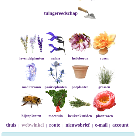
tuingereedschap
lavendelplanten
salvia
helleborus
rozen
mediterraan
prairieplanten
potplanten
grassen
bijenplanten
moestuin
keukenkruiden
pioenrozen
thuis
webwinkel
route
nieuwsbrief
e-mail
account
|
|
|
|
|