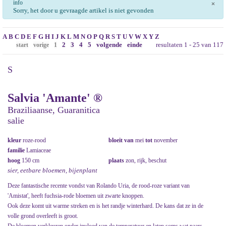
info
×
Sorry, het door u gevraagde artikel is niet gevonden
A
B
C
D
E
F
G
H
I
J
K
L
M
N
O
P
Q
R
S
T
U
V
W
X
Y
Z
2
3
4
5
volgende
einde
resultaten 1 - 25 van 117
start
vorige
1
S
Salvia 'Amante' ®
Braziliaanse, Guaranitica
salie
kleur
roze-rood
bloeit van
mei
tot
november
familie
Lamiaceae
hoog
150 cm
plaats
zon, rijk, beschut
sier, eetbare bloemen, bijenplant
Deze fantastische recente vondst van Rolando Uria, de rood-roze variant van
'Amistat', heeft fuchsia-rode bloemen uit zwarte knoppen.
Ook deze komt uit warme streken en is het randje winterhard. De kans dat ze in de
volle grond overleeft is groot.