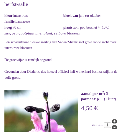
herfst-salie
kleur
intens roze
bloeit van
juni
tot
oktober
familie
Lamiaceae
hoog
70 cm
plaats
zon, pot, beschut > -10 C
sier, geur, potplant bijenplant, eetbare bloemen
Een schaamteloze nieuwe zaailing van Salvia 'Shame' met grote ronde zacht maar
intens roze bloemen.
De groeiwijze is tamelijk opgaand.
Gevonden door Diederik, dus hoewel officieel half winterhard best kansrijk in de
volle grond.
2
aantal per m
:
5
potmaat
: p11 (1 liter)
4,50 €
aantal: