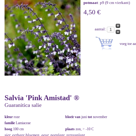
potmaat
: p9 (9 cm vierkant)
4,50 €
aantal:
Salvia 'Pink Amistad' ®
Guaranitica salie
kleur
roze
bloeit van
juni
tot
november
familie
Lamiaceae
hoog
100 cm
plaats
zon, > -10 C
sier, eetbare bloemen, geur, potplant, terrasplant