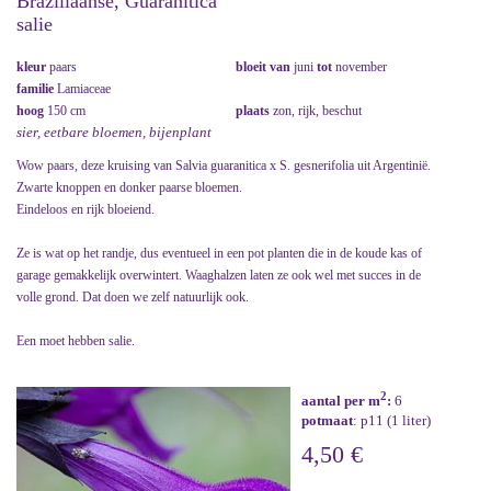
Braziliaanse, Guaranitica
salie
kleur
paars
bloeit van
juni
tot
november
familie
Lamiaceae
hoog
150 cm
plaats
zon, rijk, beschut
sier, eetbare bloemen, bijenplant
Wow paars, deze kruising van Salvia guaranitica x S. gesnerifolia uit Argentinië.
Zwarte knoppen en donker paarse bloemen.
Eindeloos en rijk bloeiend.
Ze is wat op het randje, dus eventueel in een pot planten die in de koude kas of
garage gemakkelijk overwintert. Waaghalzen laten ze ook wel met succes in de
volle grond. Dat doen we zelf natuurlijk ook.
Een moet hebben salie.
2
aantal per m
:
6
potmaat
: p11 (1 liter)
4,50 €