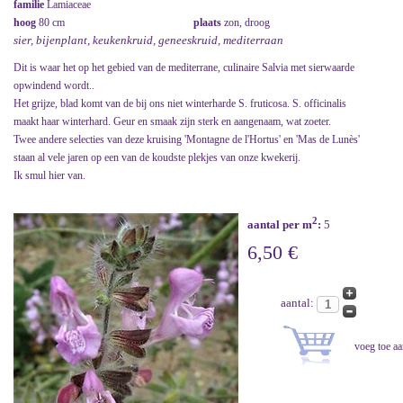
familie
Lamiaceae
hoog
80 cm
plaats
zon, droog
sier, bijenplant, keukenkruid, geneeskruid, mediterraan
Dit is waar het op het gebied van de mediterrane, culinaire Salvia met sierwaarde
opwindend wordt..
Het grijze, blad komt van de bij ons niet winterharde S. fruticosa. S. officinalis
maakt haar winterhard. Geur en smaak zijn sterk en aangenaam, wat zoeter.
Twee andere selecties van deze kruising 'Montagne de l'Hortus' en 'Mas de Lunès'
staan al vele jaren op een van de koudste plekjes van onze kwekerij.
Ik smul hier van.
2
aantal per m
:
5
6,50 €
aantal: