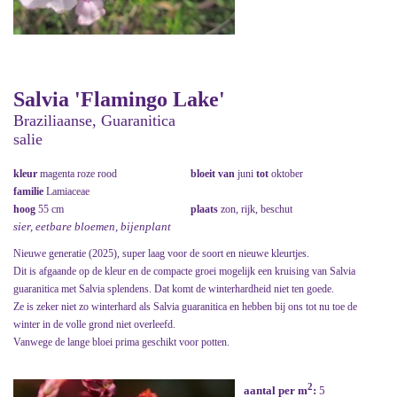
Salvia 'Flamingo Lake'
Braziliaanse, Guaranitica
salie
kleur
magenta roze rood
bloeit van
juni
tot
oktober
familie
Lamiaceae
hoog
55 cm
plaats
zon, rijk, beschut
sier, eetbare bloemen, bijenplant
Nieuwe generatie (2025), super laag voor de soort en nieuwe kleurtjes.
Dit is afgaande op de kleur en de compacte groei mogelijk een kruising van Salvia
guaranitica met Salvia splendens. Dat komt de winterhardheid niet ten goede.
Ze is zeker niet zo winterhard als Salvia guaranitica en hebben bij ons tot nu toe de
winter in de volle grond niet overleefd.
Vanwege de lange bloei prima geschikt voor potten.
2
aantal per m
:
5