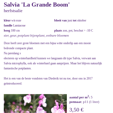
Salvia 'La Grande Boom'
herfstsalie
kleur
wit-roze
bloeit van
juni
tot
oktober
familie
Lamiaceae
hoog
100 cm
plaats
zon, pot, beschut > -10 C
sier, geur, potplant bijenplant, eetbare bloemen
Deze heeft zeer grote bloemen met een bijna witte onderlip aan een mooie
bolronde compacte plant.
Na jarenlang s
electeren op winterhardheid kunnen we langzaam dit type Salvia, verwant aan
Salvia microphylla, ook als winterhard gaan aanprijzen. Maar het blijven natuurlijk
fantastische potplanten.
Het is een van de beste vondsten van Diederik tot nu toe, door ons in 2017
geïntroduceerd.
2
aantal per m
:
5
potmaat
: p11 (1 liter)
3,50 €