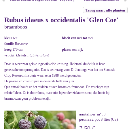
Terug naar: alle planten
Rubus idaeus x occidentalis 'Glen Coe'
braamboos
kleur
wit
bloeit van
mei
tot
mei
familie
Rosaceae
hoog
170 cm
plaats
zon, rijk
vrucht, kleinfruit, bijenplant
Daar is weer zo'n gekke ingewikkelde kruising. Helemaal duidelijk is haar
genetische oorsprong niet. Dat is een vraag voor D. Jennings van het het Scottish
Crop Research Institute waar ze in 1988 werd gevonden.
De paarse vruchten rijpen in de eerste helft van juni.
Qua smaak houdt ze het midden tussen braam en framboos. De vruchtjes zijn
relatief klein. Ze is doornloos, maar niet bijzonder ziekteresistent, dat hoeft bij
braambozen geen probleem te zijn.
2
aantal per m
:
3
potmaat
: pot 3 liter (C3)
7,50 €