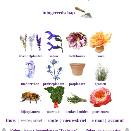
tuingereedschap
lavendelplanten
salvia
helleborus
rozen
mediterraan
prairieplanten
potplanten
grassen
bijenplanten
moestuin
keukenkruiden
pioenrozen
thuis
webwinkel
route
nieuwsbrief
e-mail
account
|
|
|
|
|
Rubus idaeus x loganobaccus 'Tayberry'
Rubus phoeniculasius