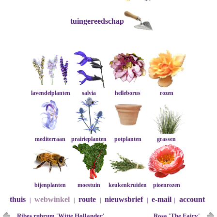
tuingereedschap
lavendelplanten
salvia
helleborus
rozen
mediterraan
prairieplanten
potplanten
grassen
bijenplanten
moestuin
keukenkruiden
pioenrozen
thuis
webwinkel
route
nieuwsbrief
e-mail
account
|
|
|
|
|
Ribes rubrum 'Witte Hollander'
Rosa 'The Fairy'