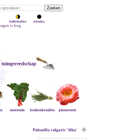
halfschaduw
schaduw
agen is leeg
tuingereedschap
en
moestuin
keukenkruiden
pioenrozen
Pulsatilla vulgaris 'Alba'