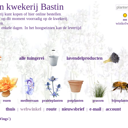
n kwekerij Bastin
ij kunt kopen of hier online bestellen.
jn op dit moment voorradig op de kwekerij.
zon
en.
winkelw
enkele dagen. In het hoogseizoen kan de levertijd
alle tuingerei
lavendelproducten
rozen
mediterraan
prairieplanten
potplanten
grassen
bijenplant
thuis
webwinkel
route
nieuwsbrief
e-mail
account
|
|
|
|
|
Wings')