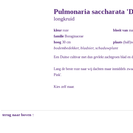
Pulmonaria saccharata 'D
longkruid
kleur
roze
bloeit van
ma
familie
Boraginaceae
hoog
30 cm
plaats
(half)
bodembedekker, bladsier, schaduwplant
Een Duitse cultivar met dun gevlekt zachtgroen blad en
Lang de beste roze naar wij dachten maar inmiddels zwaa
Pink'.
Kies zelf maar.
terug naar boven ↑