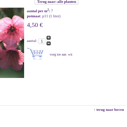
Terug naar: alle planten
2
aantal per m
:
7
potmaat
: p11 (1 liter)
4,50 €
aantal:
↑ terug naar boven