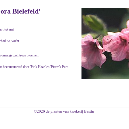
ora Bielefeld'
art
tot
mei
schaduw, vocht
 dromerige zachtroze bloemen.
r beconcurreerd door 'Pink Haze' en 'Pierre's Pure
©2026 de planten van kwekerij Bastin