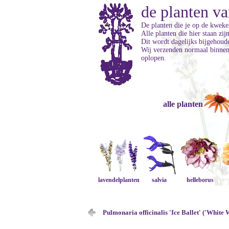
de planten va
De planten die je op de kweker
Alle planten die hier staan zi
Dit wordt dagelijks bijgehoud
Wij verzenden normaal binnen 
oplopen.
alle planten
lavendelplanten
salvia
helleborus
Pulmonaria officinalis 'Ice Ballet' ('White 