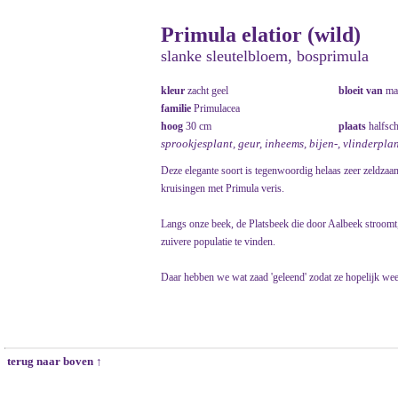
Primula elatior (wild)
slanke sleutelbloem, bosprimula
kleur
zacht geel
bloeit van
ma
familie
Primulacea
hoog
30 cm
plaats
halfsc
sprookjesplant, geur, inheems, bijen-, vlinderpla
Deze elegante soort is tegenwoordig helaas zeer zeldza
kruisingen met Primula veris.
Langs onze beek, de Platsbeek die door Aalbeek stroomt, 
zuivere populatie te vinden.
Daar hebben we wat zaad 'geleend' zodat ze hopelijk wee
terug naar boven ↑