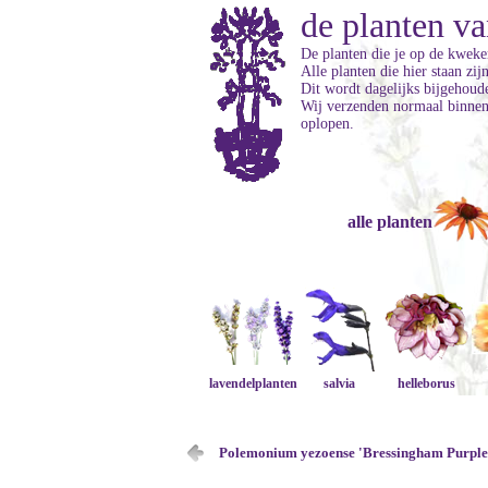
de planten va
De planten die je op de kweker
Alle planten die hier staan zi
Dit wordt dagelijks bijgehoud
Wij verzenden normaal binnen 
oplopen.
alle planten
lavendelplanten
salvia
helleborus
Polemonium yezoense 'Bressingham Purple'