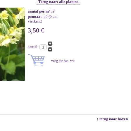
Terug naar: alle planten
2
aantal per m
:
9
potmaat
: p9 (9 cm
vierkant)
3,50 €
aantal:
↑ terug naar boven