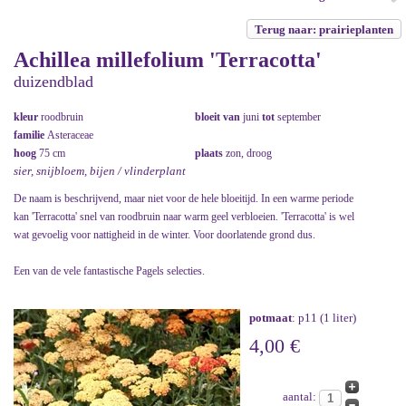
Terug naar: prairieplanten
Achillea millefolium 'Terracotta'
duizendblad
kleur
roodbruin
bloeit van
juni
tot
september
familie
Asteraceae
hoog
75 cm
plaats
zon, droog
sier, snijbloem, bijen / vlinderplant
De naam is beschrijvend, maar niet voor de hele bloeitijd. In een warme periode
kan 'Terracotta' snel van roodbruin naar warm geel verbloeien. 'Terracotta' is wel
wat gevoelig voor nattigheid in de winter. Voor doorlatende grond dus.
Een van de vele fantastische Pagels selecties.
potmaat
: p11 (1 liter)
4,00 €
aantal: