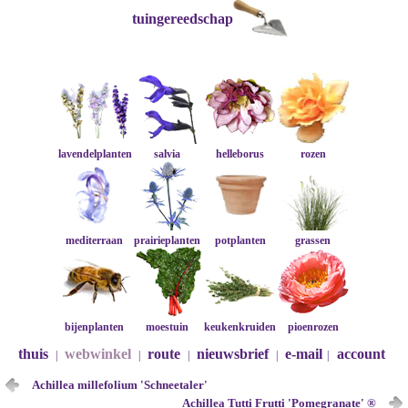
tuingereedschap
lavendelplanten
salvia
helleborus
rozen
mediterraan
prairieplanten
potplanten
grassen
bijenplanten
moestuin
keukenkruiden
pioenrozen
thuis
webwinkel
route
nieuwsbrief
e-mail
account
|
|
|
|
|
Achillea millefolium 'Schneetaler'
Achillea Tutti Frutti 'Pomegranate' ®