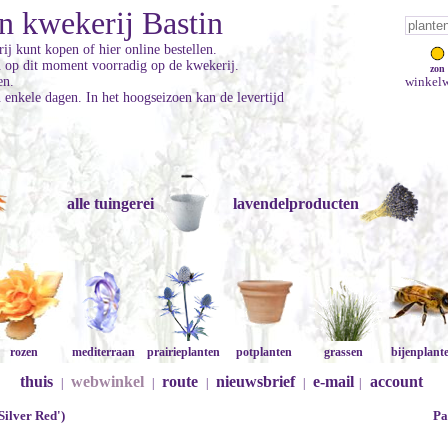
n kwekerij Bastin
ij kunt kopen of hier online bestellen.
jn op dit moment voorradig op de kwekerij.
zon
en.
winkelw
enkele dagen. In het hoogseizoen kan de levertijd
alle tuingerei
lavendelproducten
rozen
mediterraan
prairieplanten
potplanten
grassen
bijenplant
thuis
webwinkel
route
nieuwsbrief
e-mail
account
|
|
|
|
|
Silver Red')
Pa