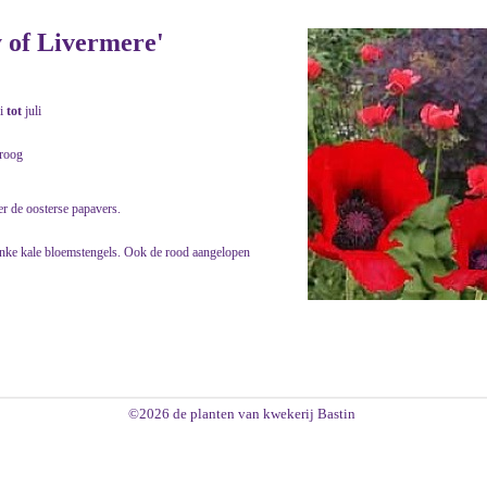
y of Livermere'
i
tot
juli
droog
er de oosterse papavers.
ranke kale bloemstengels. Ook de rood aangelopen
©2026 de planten van kwekerij Bastin