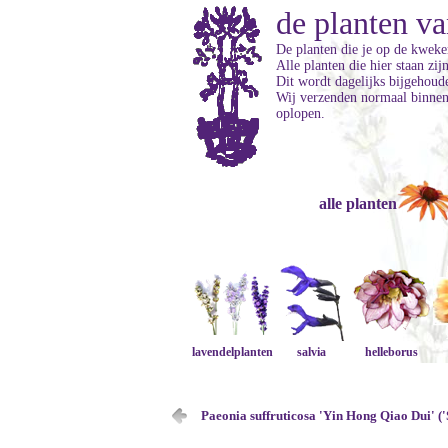
de planten va
De planten die je op de kweker
Alle planten die hier staan zi
Dit wordt dagelijks bijgehoud
Wij verzenden normaal binnen 
oplopen.
alle planten
lavendelplanten
salvia
helleborus
Paeonia suffruticosa 'Yin Hong Qiao Dui' ('