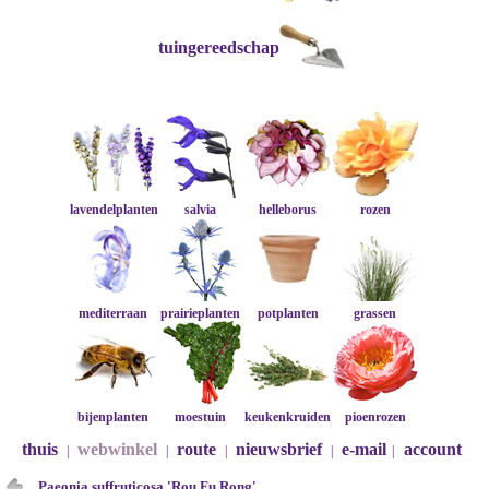
tuingereedschap
lavendelplanten
salvia
helleborus
rozen
mediterraan
prairieplanten
potplanten
grassen
bijenplanten
moestuin
keukenkruiden
pioenrozen
thuis
webwinkel
route
nieuwsbrief
e-mail
account
|
|
|
|
|
Paeonia suffruticosa 'Rou Fu Rong'