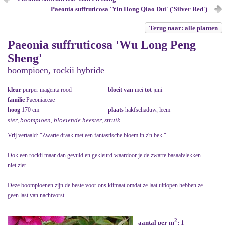
Paeonia suffruticosa 'Yin Hong Qiao Dui' ('Silver Red')
Terug naar: alle planten
Paeonia suffruticosa 'Wu Long Peng
Sheng'
boompioen, rockii hybride
kleur
purper magenta rood
bloeit van
mei
tot
juni
familie
Paeoniaceae
hoog
170 cm
plaats
hakfschaduw, leem
sier, boompioen, bloeiende heester, struik
Vrij vertaald: "Zwarte draak met een fantastische bloem in z'n bek."
Ook een rockii maar dan gevuld en gekleurd waardoor je de zwarte basaalvlekken
niet ziet.
Deze boompioenen zijn de beste voor ons klimaat omdat ze laat uitlopen hebben ze
geen last van nachtvorst.
2
aantal per m
:
1