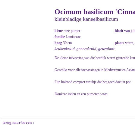
Ocimum basilicum 'Cinn
kleinbladige kaneelbasilicum
kleur
roze-purper
bloeit van
jul
familie
Lamiaceae
hoog
30 cm
plaats
warm, 
keukenkruid, geneeskruid, geurplant
De kleine uitvoering van die heerlijk warm geurende kan
Geschikt voor alle toepassingen in Mediterrane en Aziatis
Fijn bolrond compact struikje dat het goed doet in pot.
Donkere stelen en een purperen waas.
terug naar boven ↑