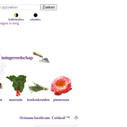
halfschaduw
schaduw
agen is leeg
tuingereedschap
en
moestuin
keukenkruiden
pioenrozen
Ocimum basilicum 'Coldasil'™