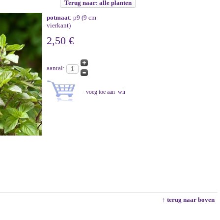
Terug naar: alle planten
potmaat
: p9 (9 cm
vierkant)
2,50 €
aantal:
↑ terug naar boven