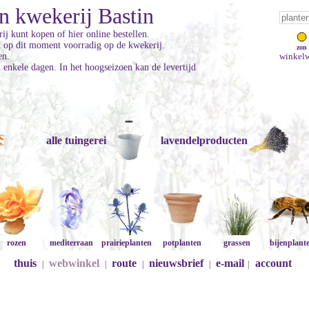
n kwekerij Bastin
ij kunt kopen of hier online bestellen.
jn op dit moment voorradig op de kwekerij.
zon
en.
winkelw
enkele dagen. In het hoogseizoen kan de levertijd
alle tuingerei
lavendelproducten
rozen
mediterraan
prairieplanten
potplanten
grassen
bijenplant
thuis
webwinkel
route
nieuwsbrief
e-mail
account
|
|
|
|
|