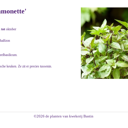
amonette'
i
tot
oktober
halfzon
eelbasilicum.
che keuken. Ze zit er precies tussenin.
©2026 de planten van kwekerij Bastin