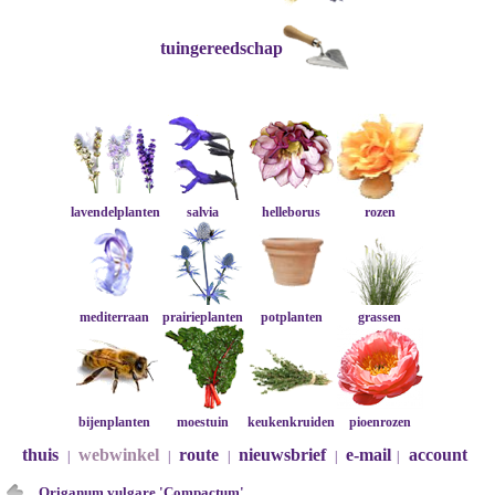
tuingereedschap
lavendelplanten
salvia
helleborus
rozen
mediterraan
prairieplanten
potplanten
grassen
bijenplanten
moestuin
keukenkruiden
pioenrozen
thuis
webwinkel
route
nieuwsbrief
e-mail
account
|
|
|
|
|
Origanum vulgare 'Compactum'