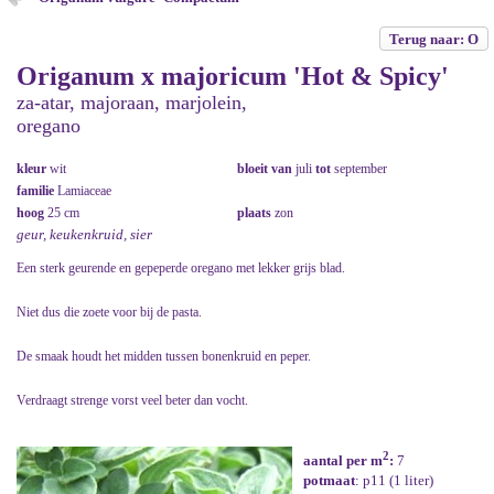
Terug naar: O
Origanum x majoricum 'Hot & Spicy'
za-atar, majoraan, marjolein,
oregano
kleur
wit
bloeit van
juli
tot
september
familie
Lamiaceae
hoog
25 cm
plaats
zon
geur, keukenkruid, sier
Een sterk geurende en gepeperde oregano met lekker grijs blad.
Niet dus die zoete voor bij de pasta.
De smaak houdt het midden tussen bonenkruid en peper.
Verdraagt strenge vorst veel beter dan vocht.
2
aantal per m
:
7
potmaat
: p11 (1 liter)