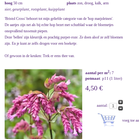
hoog
50 cm
plaats
zon, droog, kalk, arm
sier, geurplant, rotsplant, kuipplant
'Bristol Cross' behoort tot mijn geliefde categorie van de 'hop marjoleinen'.
De aartjes zijn net als bij echte hop bezet met schutblad waar de bloemetjes
onopvallend tussenuit piepen.
Deze 'bellen' zijn kleurrijk en prachtig purper-roze. Ze doen alsof ze zelf bloemen
zijn. En je kunt ze zelfs drogen voor een boeketje.
Of gewoon in de keuken: Trek er eens thee van.
2
aantal per m
:
7
potmaat
: p11 (1 liter)
4,50 €
aantal: