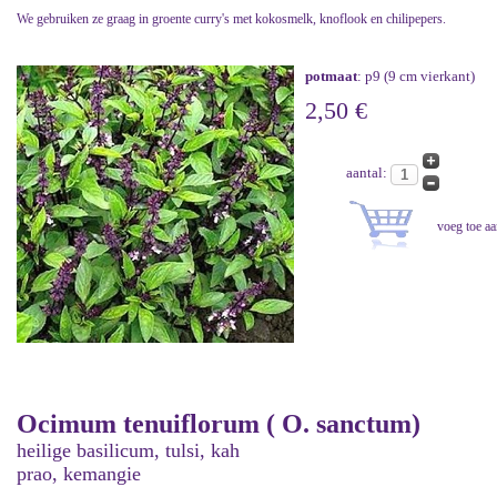
We gebruiken ze graag in groente curry's met kokosmelk, knoflook en chilipepers.
potmaat
: p9 (9 cm vierkant)
2,50 €
aantal:
Ocimum tenuiflorum ( O. sanctum)
heilige basilicum, tulsi, kah
prao, kemangie