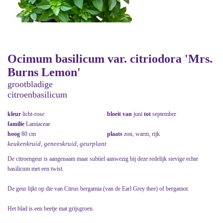
Ocimum basilicum var. citriodora 'Mrs.
Burns Lemon'
grootbladige
citroenbasilicum
kleur
licht-rose
bloeit van
juni
tot
september
familie
Lamiaceae
hoog
80 cm
plaats
zon, warm, rijk
keukenkruid, geneeskruid, geurplant
De citroengeur is aangenaam maar subtiel aanwezig bij deze redelijk stevige echte
basilicum met een twist.
De geur lijkt op die van Citrus bergamia (van de Earl Grey thee) of bergamot.
Het blad is een beetje mat grijsgroen.