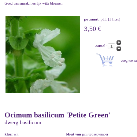
Goed van smaak, heerlijk witte bloemen.
potmaat
: p11 (1 liter)
3,50 €
aantal:
Ocimum basilicum 'Petite Green'
dwerg basilicum
kleur
wit
bloeit van
juni
tot
september