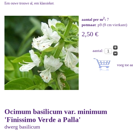
Een ouwe trouwe al, een klassieker.
2
aantal per m
:
7
potmaat
: p9 (9 cm vierkant)
2,50 €
aantal:
Ocimum basilicum var. minimum
'Finissimo Verde a Palla'
dwerg basilicum