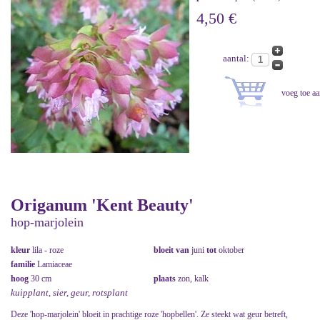
4,50 €
aantal:
Origanum 'Kent Beauty'
hop-marjolein
kleur
lila - roze
bloeit van
juni
tot
oktober
familie
Lamiaceae
hoog
30 cm
plaats
zon, kalk
kuipplant, sier, geur, rotsplant
Deze 'hop-marjolein' bloeit in prachtige roze 'hopbellen'. Ze steekt wat geur betreft,