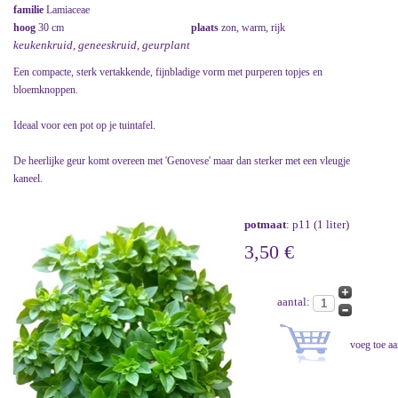
familie
Lamiaceae
hoog
30 cm
plaats
zon, warm, rijk
keukenkruid, geneeskruid, geurplant
Een compacte, sterk vertakkende, fijnbladige vorm met purperen topjes en
bloemknoppen.
Ideaal voor een pot op je tuintafel.
De heerlijke geur komt overeen met 'Genovese' maar dan sterker met een vleugje
kaneel.
potmaat
: p11 (1 liter)
3,50 €
aantal: