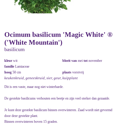
Ocimum basilicum 'Magic White' ®
('White Mountain')
basilicum
kleur
wit
bloeit van
mei
tot
november
familie
Lamiaceae
hoog
50 cm
plaats
vorstvrij
keukenkruid, geneeskruid, sier, geur, kuipplant
Dit is een vaste, maar nog niet winterharde.
De gestekte basilicums verhouten een beetje en zijn veel sterker dan gezaaide.
Je kunt deze gestekte basilicum binnen overwinteren. Zaad wordt niet gevormd
door deze gestekte plant.
Binnen overwinteren boven 15 graden.