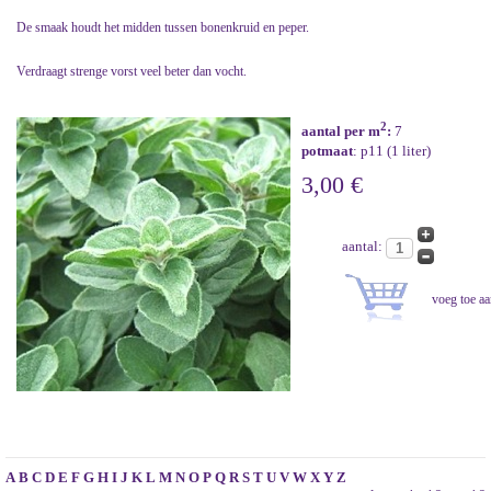
De smaak houdt het midden tussen bonenkruid en peper.
Verdraagt strenge vorst veel beter dan vocht.
2
aantal per m
:
7
potmaat
: p11 (1 liter)
3,00 €
aantal:
A
B
C
D
E
F
G
H
I
J
K
L
M
N
O
P
Q
R
S
T
U
V
W
X
Y
Z