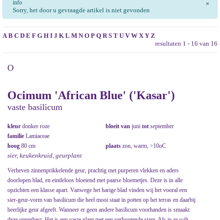
info
×
Sorry, het door u gevraagde artikel is niet gevonden
A
B
C
D
E
F
G
H
I
J
K
L
M
N
O
P
Q
R
S
T
U
V
W
X
Y
Z
resultaten 1 - 16 van 16
O
Ocimum 'African Blue' ('Kasar')
vaste basilicum
kleur
donker roze
bloeit van
juni
tot
september
familie
Lamiaceae
hoog
80 cm
plaats
zon, warm, >10oC
sier, keukenkruid, geurplant
Verheven zinnenprikkelende geur, prachtig met purperen vlekken en aders
doorlopen blad, en eindeloos bloeiend met paarse bloemetjes. Deze is in alle
opzichten een klasse apart. Vanwege het harige blad vinden wij het vooral een
sier-geur-vorm van basilicum die heel mooi staat in potten op het terras en daarbij
heerlijke geur afgeeft. Wanneer er geen andere basilicum voorhanden is smaakt
deze opperbest. Het is een vaste plant met een verhoutende stam. Als je ze wilt