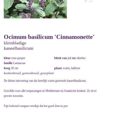
Ocimum basilicum 'Cinnamonette'
kleinbladige
kaneelbasilicum
kleur
roze-purper
bloeit van
juli
tot
oktober
familie
Lamiaceae
hoog
30 cm
plaats
warm, halfzon
keukenkruid, geneeskruid, geurplant
De kleine uitvoering van die heerlijk warm geurende kaneelbasilicum.
Geschikt voor alle toepassingen in Mediterrane en Aziatische keuken. Ze zit er
precies tussenin.
Fijn bolrond compact struikje dat het goed doet in pot.