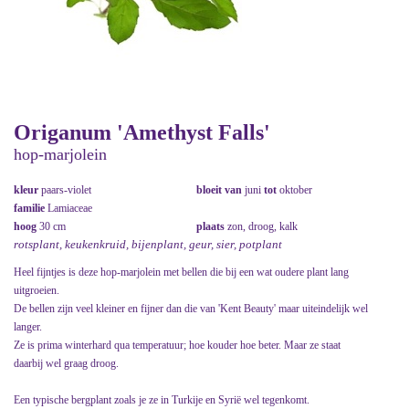
Origanum 'Amethyst Falls'
hop-marjolein
kleur
paars-violet
bloeit van
juni
tot
oktober
familie
Lamiaceae
hoog
30 cm
plaats
zon, droog, kalk
rotsplant, keukenkruid, bijenplant, geur, sier, potplant
Heel fijntjes is deze hop-marjolein met bellen die bij een wat oudere plant lang
uitgroeien.
De bellen zijn veel kleiner en fijner dan die van 'Kent Beauty' maar uiteindelijk wel
langer.
Ze is prima winterhard qua temperatuur; hoe kouder hoe beter. Maar ze staat
daarbij wel graag droog.
Een typische bergplant zoals je ze in Turkije en Syrië wel tegenkomt.