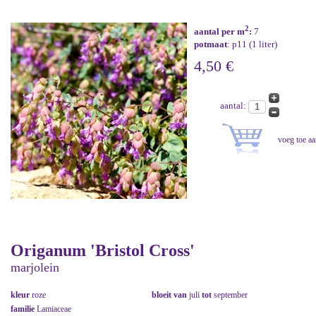
2
aantal per m
:
7
potmaat
: p11 (1 liter)
4,50 €
aantal:
Origanum 'Bristol Cross'
marjolein
kleur
roze
bloeit van
juli
tot
september
familie
Lamiaceae