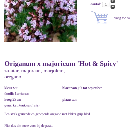
aantal:
Origanum x majoricum 'Hot & Spicy'
za-atar, majoraan, marjolein,
oregano
kleur
wit
bloeit van
juli
tot
september
familie
Lamiaceae
hoog
25 cm
plaats
zon
geur, keukenkruid, sier
Een sterk geurende en gepeperde oregano met lekker grijs blad.
Niet dus die zoete voor bij de pasta.