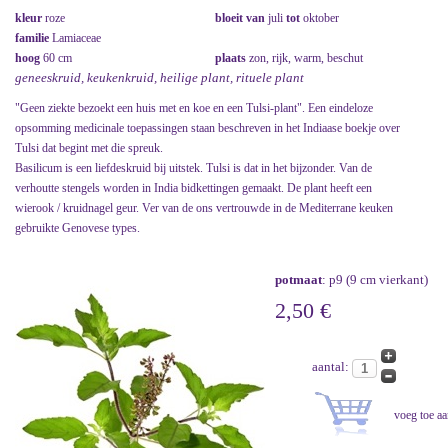
kleur
roze
bloeit van
juli
tot
oktober
familie
Lamiaceae
hoog
60 cm
plaats
zon, rijk, warm, beschut
geneeskruid, keukenkruid, heilige plant, rituele plant
"Geen ziekte bezoekt een huis met en koe en een Tulsi-plant". Een eindeloze
opsomming medicinale toepassingen staan beschreven in het Indiaase boekje over
Tulsi dat begint met die spreuk.
Basilicum is een liefdeskruid bij uitstek. Tulsi is dat in het bijzonder. Van de
verhoutte stengels worden in India bidkettingen gemaakt. De plant heeft een
wierook / kruidnagel geur. Ver van de ons vertrouwde in de Mediterrane keuken
gebruikte Genovese types.
potmaat
: p9 (9 cm vierkant)
2,50 €
aantal: