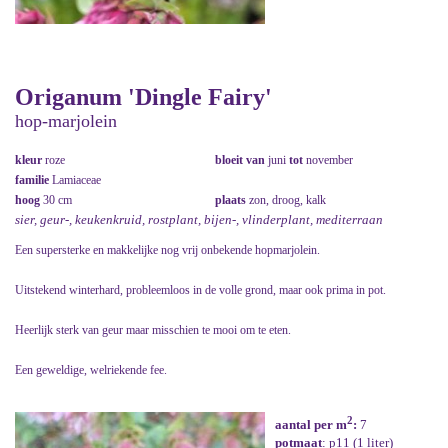
Origanum 'Dingle Fairy'
hop-marjolein
kleur
roze
bloeit van
juni
tot
november
familie
Lamiaceae
hoog
30 cm
plaats
zon, droog, kalk
sier, geur-, keukenkruid, rostplant, bijen-, vlinderplant, mediterraan
Een supersterke en makkelijke nog vrij onbekende hopmarjolein.
Uitstekend winterhard, probleemloos in de volle grond, maar ook prima in pot.
Heerlijk sterk van geur maar misschien te mooi om te eten.
Een geweldige, welriekende fee.
2
aantal per m
:
7
potmaat
: p11 (1 liter)