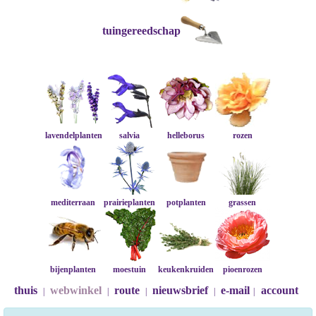
tuingereedschap
lavendelplanten
salvia
helleborus
rozen
mediterraan
prairieplanten
potplanten
grassen
bijenplanten
moestuin
keukenkruiden
pioenrozen
thuis
webwinkel
route
nieuwsbrief
e-mail
account
|
|
|
|
|