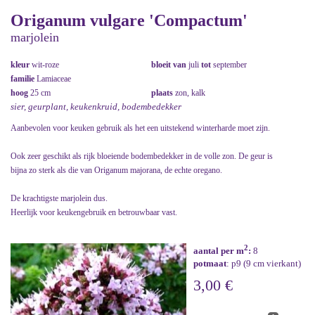
Origanum vulgare 'Compactum'
marjolein
kleur
wit-roze
bloeit van
juli
tot
september
familie
Lamiaceae
hoog
25 cm
plaats
zon, kalk
sier, geurplant, keukenkruid, bodembedekker
Aanbevolen voor keuken gebruik als het een uitstekend winterharde moet zijn.
Ook zeer geschikt als rijk bloeiende bodembedekker in de volle zon. De geur is
bijna zo sterk als die van Origanum majorana, de echte oregano.
De krachtigste marjolein dus.
Heerlijk voor keukengebruik en betrouwbaar vast.
2
aantal per m
:
8
potmaat
: p9 (9 cm vierkant)
3,00 €