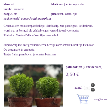
kleur
wit
bloeit van
juni
tot
september
familie
Lamiaceae
hoog
20 cm
plaats
zon, warm, rijk
keukenkruid, geneeskruid, geurplant
Groeit als een mooi compact bolletje, kleinbladig, zeer goede geur, liefdeskruid,
wordt o.a. in Portugal als geluksbrenger vereerd, ideaal voor potjes
'Finissimo Verde a Palla' = 'zeer fijne groene bol'.
Superdwerg met zeer geconcentreerde heerlijk zoete smaak in heel fijn klein blad.
Op de tuintafel in een potje.
Topjes fijnknippen boven je tomaten boterham.
potmaat
: p9 (9 cm vierkant)
2,50 €
aantal: