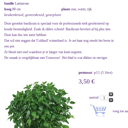
familie
Lamiaceae
hoog
80 cm
plaats
zon, warm, rijk
keukenkruid, geneeskruid, geurplant
Deze gestekte basilicum is speciaal voor de professionele teelt geselecteerd op
koude bestendigheid. Zoals ik elders schreef: Basilicum bevriest al bij plus tien.
Deze kan dus iets meer hebben.
Dat wil niet zeggen dat 'Coldasil' winterhard is. Je zet haar nog steeds het beste in
een pot.
Ze bloeit niet snel waardoor je er langer van kunt oogsten.
De smaak is vergelijkbaar met 'Genovese'. Het blad is wat dikker en steviger.
potmaat
: p11 (1 liter)
3,50 €
aantal: