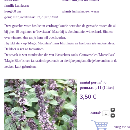
familie
Lamiaceae
hoog
60 cm
plaats
halfschaduw, warm
geur, sier, keukenkruid, bijenplant
Deze gestekte vaste basilicum verdraagt koude beter dan de gezaaide rassen die al
bij plus 10 beginnen te 'bevriezen'. Maar hij is absoluut niet winterhard. Binnen
overwinteren dus als je hem wil overhouden.
Hij lijkt sterk op 'Magic Mountain' maar blijft lager en heeft een iets andere kleur.
De bloei is net zo fantastisch.
De smaak is wat minder dan die van klassiekers zoals 'Genovese' en 'Marseillais'.
'Magic Blue' is een fantastisch geurende en sierlijke potplant die je bovendien in de
keuken kunt gebruiken.
2
aantal per m
:
6
potmaat
: p11 (1 liter)
3,50 €
aantal: