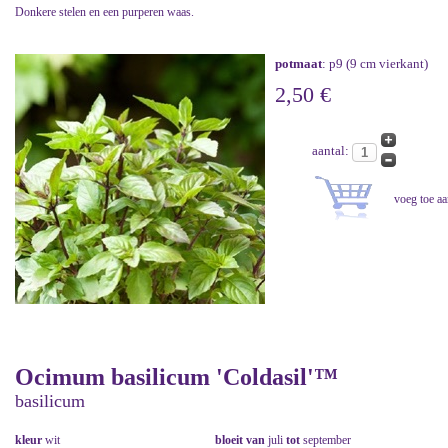
Donkere stelen en een purperen waas.
potmaat
: p9 (9 cm vierkant)
2,50 €
aantal:
Ocimum basilicum 'Coldasil'™
basilicum
kleur
wit
bloeit van
juli
tot
september