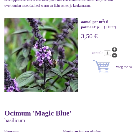
overhouden moet dat heel warm en licht achter je keukenraam.
2
aantal per m
:
6
potmaat
: p11 (1 liter)
3,50 €
aantal:
Ocimum 'Magic Blue'
basilicum
kleur
roze
bloeit van
juni
tot
oktober