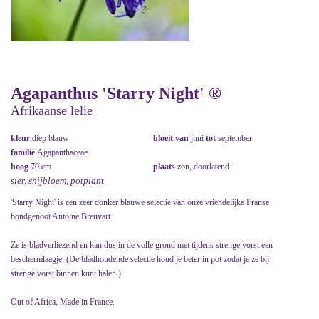
Agapanthus 'Starry Night' ®
Afrikaanse lelie
kleur
diep blauw
bloeit van
juni
tot
september
familie
Agapanthaceae
hoog
70 cm
plaats
zon, doorlatend
sier, snijbloem, potplant
'Starry Night' is een zeer donker blauwe selectie van onze vriendelijke Franse
bondgenoot Antoine Breuvart.
Ze is bladverliezend en kan dus in de volle grond met tijdens strenge vorst een
beschermlaagje. (De bladhoudende selectie houd je beter in pot zodat je ze bij
strenge vorst binnen kunt halen.)
Out of Africa, Made in France.