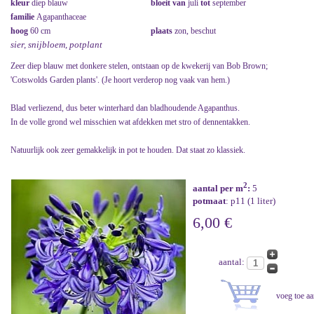
kleur
diep blauw
bloeit van
juli
tot
september
familie
Agapanthaceae
hoog
60 cm
plaats
zon, beschut
sier, snijbloem, potplant
Zeer diep blauw met donkere stelen, ontstaan op de kwekerij van Bob Brown;
'Cotswolds Garden plants'. (Je hoort verderop nog vaak van hem.)
Blad verliezend, dus beter winterhard dan bladhoudende Agapanthus.
In de volle grond wel misschien wat afdekken met stro of dennentakken.
Natuurlijk ook zeer gemakkelijk in pot te houden. Dat staat zo klassiek.
2
aantal per m
:
5
potmaat
: p11 (1 liter)
6,00 €
aantal: