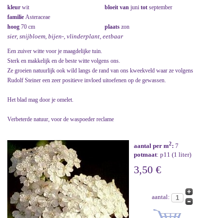
kleur
wit
bloeit van
juni
tot
september
familie
Asteraceae
hoog
70 cm
plaats
zon
sier, snijbloem, bijen-, vlinderplant, eetbaar
Een zuiver witte voor je maagdelijke tuin.
Sterk en makkelijk en de beste witte volgens ons.
Ze groeien natuurlijk ook wild langs de rand van ons kweekveld waar ze volgens
Rudolf Steiner een zeer positieve invloed uitoefenen op de gewassen.
Het blad mag door je omelet.
Verbeterde natuur, voor de waspoeder reclame
2
aantal per m
:
7
potmaat
: p11 (1 liter)
3,50 €
aantal: