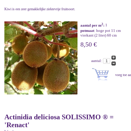
Kiwi is een zeer gemakkelijke ziektevrije fruitsoort.
2
aantal per m
:
1
potmaat
: hoge pot 11 cm
vierkant (2 liter) 60 cm
8,50 €
aantal:
Actinidia deliciosa SOLISSIMO ® =
'Renact'