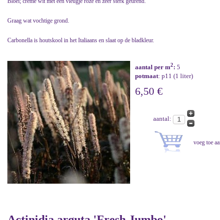
Bloei; crème wit met een vleugje roze en zeer sterk geurend.
Graag wat vochtige grond.
Carbonella is houtskool in het Italiaans en slaat op de bladkleur.
2
aantal per m
:
5
potmaat
: p11 (1 liter)
6,50 €
aantal:
Actinidia arguta 'Fresh Jumbo'