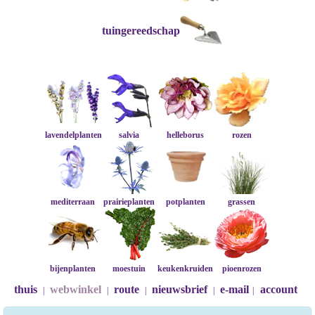
tuingereedschap
lavendelplanten
salvia
helleborus
rozen
mediterraan
prairieplanten
potplanten
grassen
bijenplanten
moestuin
keukenkruiden
pioenrozen
thuis
webwinkel
route
nieuwsbrief
e-mail
account
|
|
|
|
|