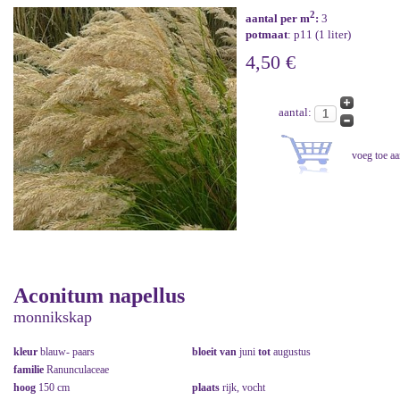
2
aantal per m
:
3
potmaat
: p11 (1 liter)
4,50 €
aantal:
Aconitum napellus
monnikskap
kleur
blauw- paars
bloeit van
juni
tot
augustus
familie
Ranunculaceae
hoog
150 cm
plaats
rijk, vocht