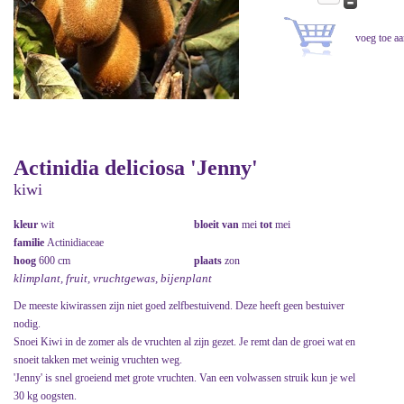
Actinidia deliciosa 'Jenny'
kiwi
kleur
wit
bloeit van
mei
tot
mei
familie
Actinidiaceae
hoog
600 cm
plaats
zon
klimplant, fruit, vruchtgewas, bijenplant
De meeste kiwirassen zijn niet goed zelfbestuivend. Deze heeft geen bestuiver
nodig.
Snoei Kiwi in de zomer als de vruchten al zijn gezet. Je remt dan de groei wat en
snoeit takken met weinig vruchten weg.
'Jenny' is snel groeiend met grote vruchten. Van een volwassen struik kun je wel
30 kg oogsten.