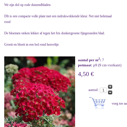
We zijn dol op rode duizendbladen.
DIt is een compacte volle plant met een indrukwekkende kleur. Net niet helemaal
rood
De bloemen steken lekker af tegen het fris donkergroene fijngesneden blad.
Groeit en bloeit in een bol rond heuveltje.
2
aantal per m
:
7
potmaat
: p9 (9 cm vierkant)
4,50 €
aantal: