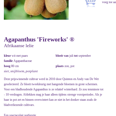
Agapanthus 'Fireworks' ®
Afrikaanse lelie
kleur
wit met paars
bloeit van
juli
tot
september
familie
Agapanthaceae
hoog
80 cm
plaats
zon, pot
sier, snijbloem, potplant
Deze prijswinnende cultivar werd in 2010 door Quinton en Andy van De Wet
geselecteerd. Ze bloeit tweekleurig met hangende bloemen in grote schermen.
Voor een bladhoudende Agapanthus is ze relatief winterhard. Ze zou tenminste tot
- 10 verdragen. Afdekken mag je haar alleen tijdens strenge vorstperiodes. Als je
haar in pot zet en binnen overwintert kan ze niet in het donker staan zoals de
bladverliezende cultivars.
Een spectaculair potfeestje.