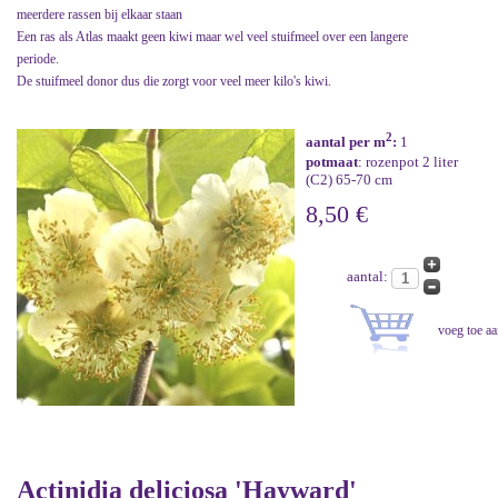
meerdere rassen bij elkaar staan
Een ras als Atlas maakt geen kiwi maar wel veel stuifmeel over een langere
periode.
De stuifmeel donor dus die zorgt voor veel meer kilo's kiwi.
2
aantal per m
:
1
potmaat
: rozenpot 2 liter
(C2) 65-70 cm
8,50 €
aantal:
Actinidia deliciosa 'Hayward'