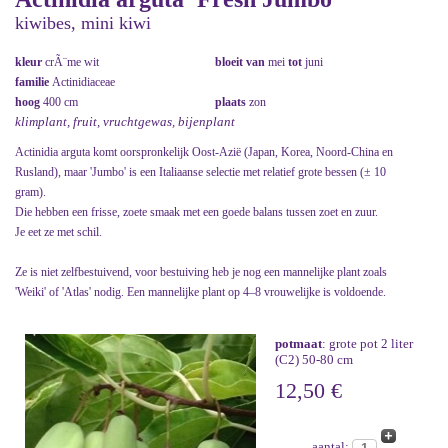
kiwibes, mini kiwi
kleur
crÃ¨me wit
bloeit van
mei
tot
juni
familie
Actinidiaceae
hoog
400 cm
plaats
zon
klimplant, fruit, vruchtgewas, bijenplant
Actinidia arguta komt oorspronkelijk Oost-Azië (Japan, Korea, Noord-China en
Rusland), maar 'Jumbo' is een Italiaanse selectie met relatief grote bessen (± 10
gram).
Die hebben een frisse, zoete smaak met een goede balans tussen zoet en zuur.
Je eet ze met schil.
Ze is niet zelfbestuivend, voor bestuiving heb je nog een mannelijke plant zoals
'Weiki' of 'Atlas' nodig. Een mannelijke plant op 4–8 vrouwelijke is voldoende.
potmaat
: grote pot 2 liter
(C2) 50-80 cm
12,50 €
aantal: