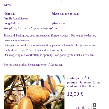
kiwi
kleur
wit
bloeit van
mei
tot
juni
familie
Actinidiaceae
hoog
600 cm
plaats
zon
klimplant, fruit, vruchtgewas, bijenplant
'Hayward' heeft grote, goed smakende uniforme vruchten. Die je in je kelder nog
maanden kunt bewaren
Het eigen stuifmeel is zwak en bestuift de plant onvoldoende. Dus je moet er wel
een bestuiver zoals 'Atlas' of een andere kiwi bijzetten.
Dan mag je op een voortreffelijke opbrengst van goede grote vruchten rekenen.
Een ras voor profi's. Ze planten er een 'Atlas tussen.
2
aantal per m
:
1
potmaat
: hoge pot 11 cm
vierkant (2 liter) 60 cm
12,50 €
aantal: