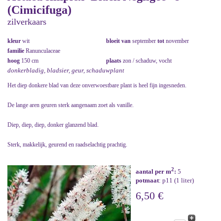
(Cimicifuga)
zilverkaars
kleur
wit
bloeit van
september
tot
november
familie
Ranunculaceae
hoog
150 cm
plaats
zon / schaduw, vocht
donkerbladig, bladsier, geur, schaduwplant
Het diep donkere blad van deze onverwoestbare plant is heel fijn ingesneden.
De lange aren geuren sterk aangenaam zoet als vanille.
Diep, diep, diep, donker glanzend blad.
Sterk, makkelijk, geurend en raadselachtig prachtig.
2
aantal per m
:
5
potmaat
: p11 (1 liter)
6,50 €