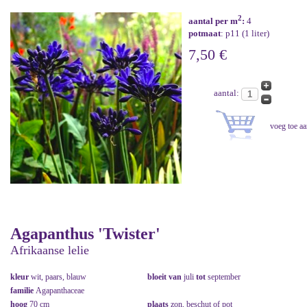
2
aantal per m
:
4
potmaat
: p11 (1 liter)
7,50 €
aantal:
Agapanthus 'Twister'
Afrikaanse lelie
kleur
wit, paars, blauw
bloeit van
juli
tot
september
familie
Agapanthaceae
hoog
70 cm
plaats
zon, beschut of pot