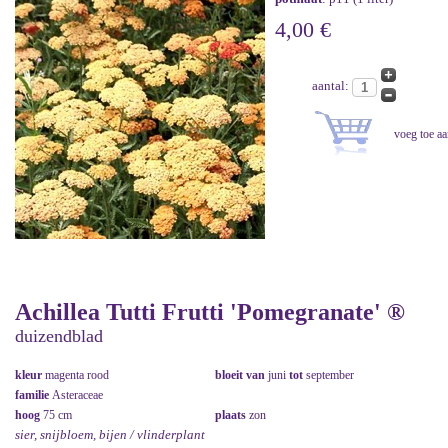
4,00 €
aantal:
Achillea Tutti Frutti 'Pomegranate' ®
duizendblad
kleur
magenta rood
bloeit van
juni
tot
september
familie
Asteraceae
hoog
75 cm
plaats
zon
sier, snijbloem, bijen / vlinderplant