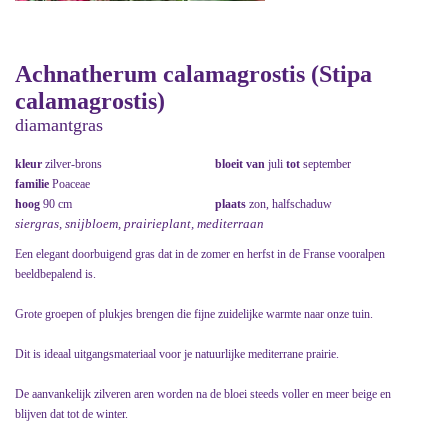
Achnatherum calamagrostis (Stipa
calamagrostis)
diamantgras
kleur
zilver-brons
bloeit van
juli
tot
september
familie
Poaceae
hoog
90 cm
plaats
zon, halfschaduw
siergras, snijbloem, prairieplant, mediterraan
Een elegant doorbuigend gras dat in de zomer en herfst in de Franse vooralpen
beeldbepalend is.
Grote groepen of plukjes brengen die fijne zuidelijke warmte naar onze tuin.
Dit is ideaal uitgangsmateriaal voor je natuurlijke mediterrane prairie.
De aanvankelijk zilveren aren worden na de bloei steeds voller en meer beige en
blijven dat tot de winter.