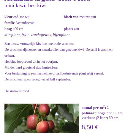
mini kiwi, bes-kiwi
kleur
crÃ¨me wit
bloeit van
mei
tot
juni
familie
Actinidiaceae
hoog
400 cm
plaats
zon
klimplant, fruit, vruchtgewas, bijenplant
Een nieuw vrouwelijk kiwi ras met rode vruchten.
De vruchten zijn zoeter en smaakvoller dan gewone kiwi. De schil is zacht en
eetbaar.
Het blad loopt rood uit in het voorjaar.
Minder hard groeiend dus hanteerbaar.
Voor bestuiving is een mannelijke of zelfbestuivende plant erbij vereist.
De vruchten rijpen vroeg, vanaf half september.
De smaak is rood.
2
aantal per m
:
1
potmaat
: hoge pot 11 cm
vierkant (2 liter) 60 cm
8,50 €