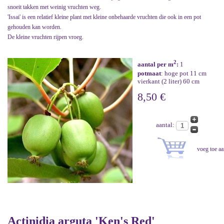
snoeit takken met weinig vruchten weg.
'Issai' is een relatief kleine plant met kleine onbehaarde vruchten die ook in een pot
gehouden kan worden.
De kleine vruchten rijpen vroeg.
2
aantal per m
:
1
potmaat
: hoge pot 11 cm
vierkant (2 liter) 60 cm
8,50 €
aantal:
Actinidia arguta 'Ken's Red'