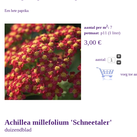
Een hete paprika.
2
aantal per m
:
7
potmaat
: p11 (1 liter)
3,00 €
aantal:
Achillea millefolium 'Schneetaler'
duizendblad