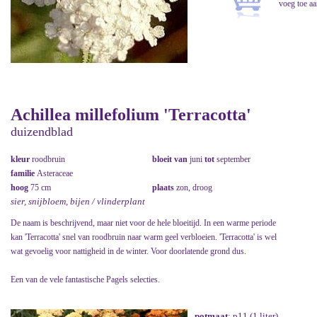
Achillea millefolium 'Terracotta'
duizendblad
kleur
roodbruin
bloeit van
juni
tot
september
familie
Asteraceae
hoog
75 cm
plaats
zon, droog
sier, snijbloem, bijen / vlinderplant
De naam is beschrijvend, maar niet voor de hele bloeitijd. In een warme periode
kan 'Terracotta' snel van roodbruin naar warm geel verbloeien. 'Terracotta' is wel
wat gevoelig voor nattigheid in de winter. Voor doorlatende grond dus.
Een van de vele fantastische Pagels selecties.
potmaat
: p11 (1 liter)