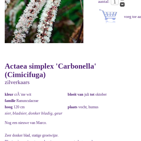
aantal:
Actaea simplex 'Carbonella'
(Cimicifuga)
zilverkaars
kleur
crÃ¨me wit
bloeit van
juli
tot
oktober
familie
Ranunculaceae
hoog
120 cm
plaats
vocht, humus
sier, bladsier, donker bladig, geur
Nog een nieuwe van Marco.
Zeer donker blad, statige groeiwijze.