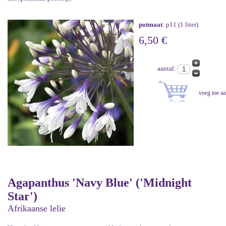
potmaat
: p11 (1 liter)
6,50 €
aantal:
Agapanthus 'Navy Blue' ('Midnight
Star')
Afrikaanse lelie