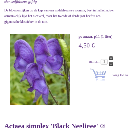
sier, snijbloem, giftig
De bloemen lijken op de kap van een middeleeuwse monnik, best in halfschaduw,
aanvankelijk lijkt het niet veel, maar het tweede of derde jaar heeft u een
gigantische klassieker in de tuin.
potmaat
: p11 (1 liter)
4,50 €
aantal:
Actaea simplex 'Black Negligee' ®