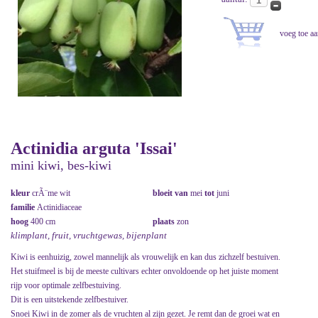
Actinidia arguta 'Issai'
mini kiwi, bes-kiwi
kleur
crÃ¨me wit
bloeit van
mei
tot
juni
familie
Actinidiaceae
hoog
400 cm
plaats
zon
klimplant, fruit, vruchtgewas, bijenplant
Kiwi is eenhuizig, zowel mannelijk als vrouwelijk en kan dus zichzelf bestuiven.
Het stuifmeel is bij de meeste cultivars echter onvoldoende op het juiste moment
rijp voor optimale zelfbestuiving.
Dit is een uitstekende zelfbestuiver.
Snoei Kiwi in de zomer als de vruchten al zijn gezet. Je remt dan de groei wat en