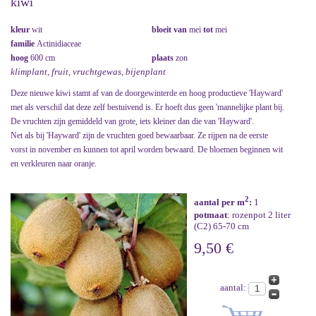
kiwi
kleur
wit
bloeit van
mei
tot
mei
familie
Actinidiaceae
hoog
600 cm
plaats
zon
klimplant, fruit, vruchtgewas, bijenplant
Deze nieuwe kiwi stamt af van de doorgewinterde en hoog productieve 'Hayward'
met als verschil dat deze zelf bestuivend is. Er hoeft dus geen 'mannelijke plant bij.
De vruchten zijn gemiddeld van grote, iets kleiner dan die van 'Hayward'.
Net als bij 'Hayward' zijn de vruchten goed bewaarbaar. Ze rijpen na de eerste
vorst in november en kunnen tot april worden bewaard. De bloemen beginnen wit
en verkleuren naar oranje.
2
aantal per m
:
1
potmaat
: rozenpot 2 liter
(C2) 65-70 cm
9,50 €
aantal: