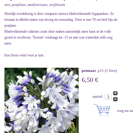
sier, potplant, mediterraan, snijbloem
Heerlijk tweekleurig is deze compacte nieuwe bladverliezende Agapanthus. Ze
bestaan in allerlei maten van dwerg tot reusachtig. Deze is met 70 cm heel fijn als
potplant.
Bladverliezende cultivars zoals deze maken aanzienlijk meer kans in de volle
grond te overleven. 'Twister' verdraagt tot -15 en met wat winterdek zelfs nog
meer.
Een frisse wind voor je tuin.
potmaat
: p11 (1 liter)
6,50 €
aantal: