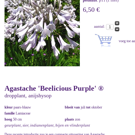
potmaat
: p11 (1 liter)
6,50 €
aantal:
Agastache 'Beelicious Purple' ®
dropplant, anijshysop
kleur
paars-blauw
bloeit van
juli
tot
oktober
familie
Lamiaceae
hoog
50 cm
plaats
zon
geurplant, sier, indianenplant, bijen en vlinderplant
Deze recente introductie zou je een compacte uitvoering van Agastache