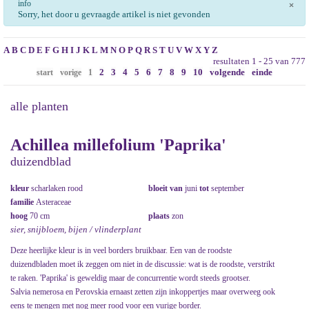
info
×
Sorry, het door u gevraagde artikel is niet gevonden
A
B
C
D
E
F
G
H
I
J
K
L
M
N
O
P
Q
R
S
T
U
V
W
X
Y
Z
resultaten 1 - 25 van 777
2
3
4
5
6
7
8
9
10
volgende
einde
start
vorige
1
alle planten
Achillea millefolium 'Paprika'
duizendblad
kleur
scharlaken rood
bloeit van
juni
tot
september
familie
Asteraceae
hoog
70 cm
plaats
zon
sier, snijbloem, bijen / vlinderplant
Deze heerlijke kleur is in veel borders bruikbaar. Een van de roodste
duizendbladen moet ik zeggen om niet in de discussie: wat is de roodste, verstrikt
te raken. 'Paprika' is geweldig maar de concurrentie wordt steeds grootser.
Salvia nemerosa en Perovskia ernaast zetten zijn inkoppertjes maar overweeg ook
eens te mengen met nog meer rood voor een vurige border.