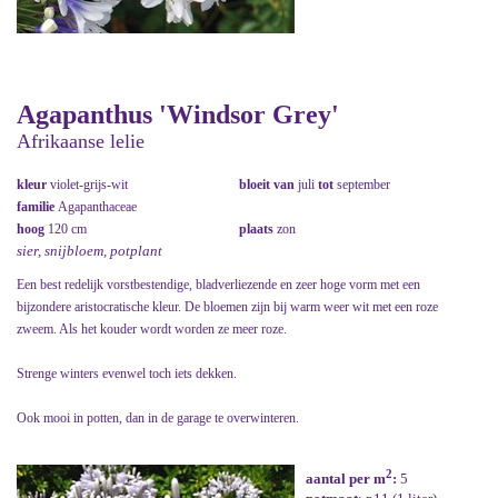
Agapanthus 'Windsor Grey'
Afrikaanse lelie
kleur
violet-grijs-wit
bloeit van
juli
tot
september
familie
Agapanthaceae
hoog
120 cm
plaats
zon
sier, snijbloem, potplant
Een best redelijk vorstbestendige, bladverliezende en zeer hoge vorm met een
bijzondere aristocratische kleur. De bloemen zijn bij warm weer wit met een roze
zweem. Als het kouder wordt worden ze meer roze.
Strenge winters evenwel toch iets dekken.
Ook mooi in potten, dan in de garage te overwinteren.
2
aantal per m
:
5