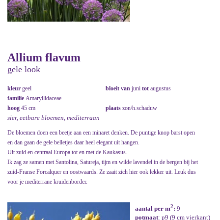
Allium flavum
gele look
kleur
geel
bloeit van
juni
tot
augustus
familie
Amaryllidaceae
hoog
45 cm
plaats
zon/h.schaduw
sier, eetbare bloemen, mediterraan
De bloemen doen een beetje aan een minaret denken. De puntige knop barst open
en dan gaan de gele belletjes daar heel elegant uit hangen.
Uit zuid en centraal Europa tot en met de Kaukasus.
Ik zag ze samen met Santolina, Satureja, tijm en wilde lavendel in de bergen bij het
zuid-Franse Forcalquer en oostwaards. Ze zaait zich hier ook lekker uit. Leuk dus
voor je mediterrane kruidenborder.
2
aantal per m
:
9
potmaat
: p9 (9 cm vierkant)