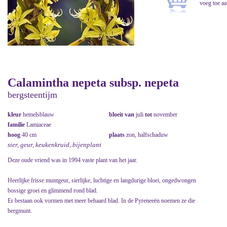
Calamintha nepeta subsp. nepeta
bergsteentijm
kleur
hemelsblauw
bloeit van
juli
tot
november
familie
Lamiaceae
hoog
40 cm
plaats
zon, halfschaduw
sier, geur, keukenkruid, bijenplant
Deze oude vriend was in 1994 vaste plant van het jaar.
Heerlijke frisse muntgeur, sierlijke, luchtige en langdurige bloei, ongedwongen
bossige groei en glimmend rond blad.
Er bestaan ook vormen met meer behaard blad. In de Pyreneeën noemen ze die
bergmunt.