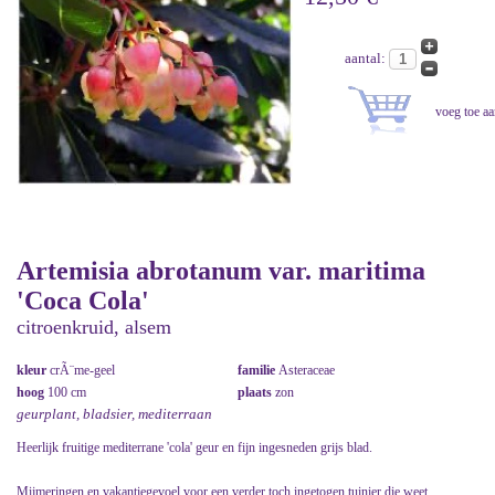
aantal:
Artemisia abrotanum var. maritima
'Coca Cola'
citroenkruid, alsem
kleur
crÃ¨me-geel
familie
Asteraceae
hoog
100 cm
plaats
zon
geurplant, bladsier, mediterraan
Heerlijk fruitige mediterrane 'cola' geur en fijn ingesneden grijs blad.
Mijmeringen en vakantiegevoel voor een verder toch ingetogen tuinier die weet