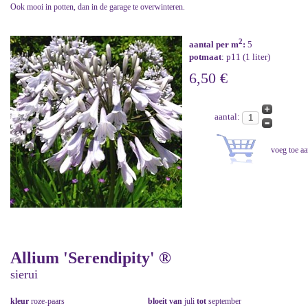
Ook mooi in potten, dan in de garage te overwinteren.
2
aantal per m
:
5
potmaat
: p11 (1 liter)
6,50 €
aantal:
Allium 'Serendipity' ®
sierui
kleur
roze-paars
bloeit van
juli
tot
september