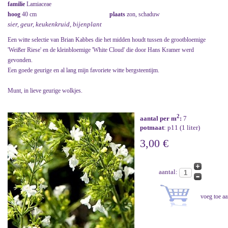
familie
Lamiaceae
hoog
40 cm
plaats
zon, schaduw
sier, geur, keukenkruid, bijenplant
Een witte selectie van Brian Kabbes die het midden houdt tussen de grootbloemige
'Weißer Riese' en de kleinbloemige 'White Cloud' die door Hans Kramer werd
gevonden.
Een goede geurige en al lang mijn favoriete witte bergsteentijm.
Munt, in lieve geurige wolkjes.
2
aantal per m
:
7
potmaat
: p11 (1 liter)
3,00 €
aantal: