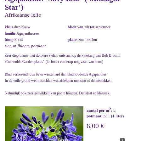
Star')
Afrikaanse lelie
kleur
diep blauw
bloeit van
juli
tot
september
familie
Agapanthaceae
hoog
60 cm
plaats
zon, beschut
sier, snijbloem, potplant
Zeer diep blauw met donkere stelen, ontstaan op de kwekerij van Bob Brown;
'Cotswolds Garden plants'. (Je hoort verderop nog vaak van hem.)
Blad verliezend, dus beter winterhard dan bladhoudende Agapanthus.
In de volle grond wel misschien wat afdekken met stro of dennentakken.
Natuurlijk ook zeer gemakkelijk in pot te houden. Dat staat zo klassiek.
2
aantal per m
:
5
potmaat
: p11 (1 liter)
6,00 €