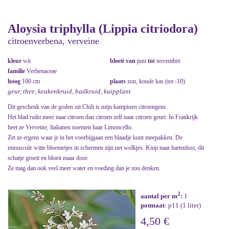
Aloysia triphylla (Lippia citriodora)
citroenverbena, verveine
kleur
wit
bloeit van
juni
tot
november
familie
Verbenaceae
hoog
100 cm
plaats
zon, koude kas (tot -10)
geur, thee, keukenkruid, badkruid, kuipplant
Dit geschenk van de goden uit Chili is mijn kampioen citroengeur.
Het blad ruikt meer naar citroen dan citroen zelf naar citroen geurt. In Frankrijk
heet ze Verveine, Italianen noemen haar Limoncello.
Zet ze ergens waar je in het voorbijgaan een blaadje kunt meepakken. De
minuscule witte bloemetjes in schermen zijn net wolkjes. Knip naar hartenlust, dit
schatje groeit en bloeit maar door.
Ze mag dan ook veel meer water en voeding dan je zou denken.
2
aantal per m
:
1
potmaat
: p11 (1 liter)
4,50 €