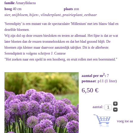
familie
Amaryllidacea
hoog
40 cm
plaats
zon
sier, snijbloem, bijen-, vlinderplant, prairieplant, eetbaar
'Serendipity' is een mutant van de spectaculaire 'Millenium' met iets blauw blad en
dezelfde bloemen.
Wij zijn dol op deze reuzen biesloken en testen ze allemaal. Het fijne is dat ze wat
later bloeien dan de reuzen trommelstokken en dat het blad gezond blijft. De
bloemen zijn kleiner maar daarvoor aanzienlijk talrijker. Dit is de allerbeste.
Serendipiteit is volgens schrijver J. Comroe
"Het zoeken naar een speld in een hooiberg, en eruit rollen met een boerenmeid."
2
aantal per m
:
7
potmaat
: p11 (1 liter)
6,50 €
aantal: