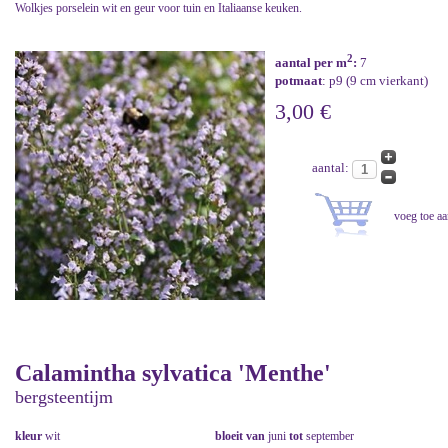
Wolkjes porselein wit en geur voor tuin en Italiaanse keuken.
2
aantal per m
:
7
potmaat
: p9 (9 cm vierkant)
3,00 €
aantal:
Calamintha sylvatica 'Menthe'
bergsteentijm
kleur
wit
bloeit van
juni
tot
september