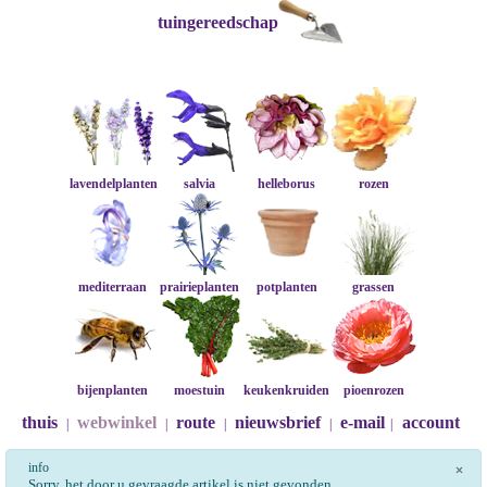
tuingereedschap
lavendelplanten
salvia
helleborus
rozen
mediterraan
prairieplanten
potplanten
grassen
bijenplanten
moestuin
keukenkruiden
pioenrozen
thuis
webwinkel
route
nieuwsbrief
e-mail
account
|
|
|
|
|
info
×
Sorry, het door u gevraagde artikel is niet gevonden