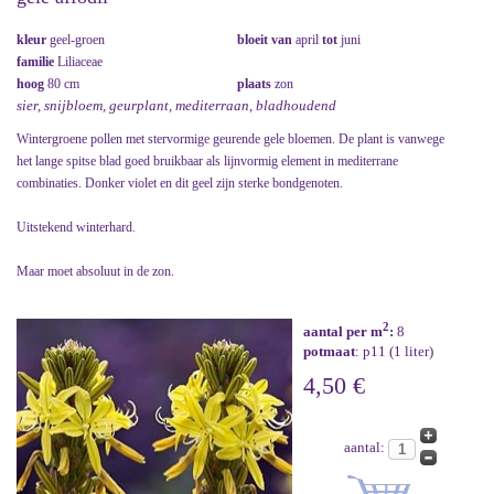
kleur
geel-groen
bloeit van
april
tot
juni
familie
Liliaceae
hoog
80 cm
plaats
zon
sier, snijbloem, geurplant, mediterraan, bladhoudend
Wintergroene pollen met stervormige geurende gele bloemen. De plant is vanwege
het lange spitse blad goed bruikbaar als lijnvormig element in mediterrane
combinaties. Donker violet en dit geel zijn sterke bondgenoten.
Uitstekend winterhard.
Maar moet absoluut in de zon.
2
aantal per m
:
8
potmaat
: p11 (1 liter)
4,50 €
aantal: