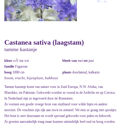
Castanea sativa (laagstam)
tamme kastanje
kleur
crÃ¨me wit
bloeit van
mei
tot
juni
familie
Fagaceae
hoog
1000 cm
plaats
doorlatend, kalkarm
boom, vrucht, bijenplant, hakhout
Tamme kastanje komt van nature voor in Zuid Europa, N.W. Afrika, van
Marokko, tot Pakistan. Gekweekt worden ze vooral in de Ardèche en op Corsica.
In Nederland zijn ze ingevoerd door de Romeinen.
Ze vormen een goede vroege bron van stuifmeel voor wilde bijen en andere
insecten. De vruchten zijn rijk aan eiwit en zetmeel. We eten ze graag met spruitjes.
Het hout is zeer duurzaam en wordt speciaal gekweekt voor palen en hekwerk.
Ze groeien aanvankelijk traag maar kunnen uiteindelijk heel oud en hoog worden.