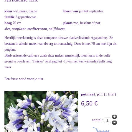
kleur
wit, paars, blauw
bloeit van
juli
tot
september
familie
Agapanthaceae
hoog
70 cm
plaats
zon, beschut of pot
sier, potplant, mediterraan, snijbloem
Heerlijk tweekleurig is deze compacte nieuwe bladverliezende Agapanthus. Ze
bestaan in allerlei maten van dwerg tot reusachtig. Deze is met 70 cm heel fijn als
potplant.
Bladverliezende cultivars zoals deze maken aanzienlijk meer kans in de volle
grond te overleven. 'Twister' verdraagt tot -15 en met wat winterdek zelfs nog
meer.
Een frisse wind voor je tuin.
potmaat
: p11 (1 liter)
6,50 €
aantal: