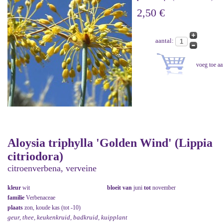
2,50 €
aantal:
Aloysia triphylla 'Golden Wind' (Lippia
citriodora)
citroenverbena, verveine
kleur
wit
bloeit van
juni
tot
november
familie
Verbenaceae
plaats
zon, koude kas (tot -10)
geur, thee, keukenkruid, badkruid, kuipplant