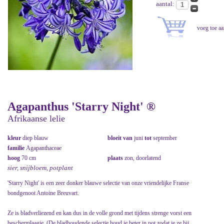
aantal:
Agapanthus 'Starry Night' ®
Afrikaanse lelie
kleur
diep blauw
bloeit van
juni
tot
september
familie
Agapanthaceae
hoog
70 cm
plaats
zon, doorlatend
sier, snijbloem, potplant
'Starry Night' is een zeer donker blauwe selectie van onze vriendelijke Franse
bondgenoot Antoine Breuvart.
Ze is bladverliezend en kan dus in de volle grond met tijdens strenge vorst een
beschermlaagje. (De bladhoudende selectie houd je beter in pot zodat je ze bij