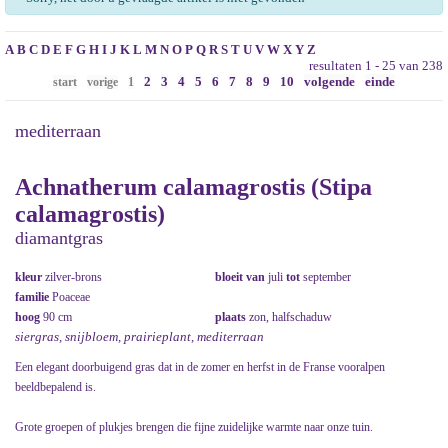
A
B
C
D
E
F
G
H
I
J
K
L
M
N
O
P
Q
R
S
T
U
V
W
X
Y
Z
resultaten 1 - 25 van 238
2
3
4
5
6
7
8
9
10
volgende
einde
start
vorige
1
mediterraan
Achnatherum calamagrostis (Stipa
calamagrostis)
diamantgras
kleur
zilver-brons
bloeit van
juli
tot
september
familie
Poaceae
hoog
90 cm
plaats
zon, halfschaduw
siergras, snijbloem, prairieplant, mediterraan
Een elegant doorbuigend gras dat in de zomer en herfst in de Franse vooralpen
beeldbepalend is.
Grote groepen of plukjes brengen die fijne zuidelijke warmte naar onze tuin.