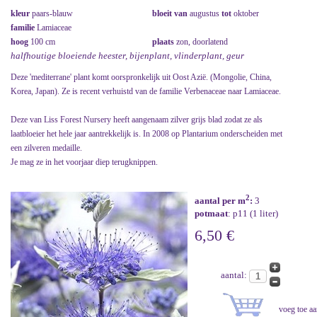
kleur
paars-blauw
bloeit van
augustus
tot
oktober
familie
Lamiaceae
hoog
100 cm
plaats
zon, doorlatend
halfhoutige bloeiende heester, bijenplant, vlinderplant, geur
Deze 'mediterrane' plant komt oorspronkelijk uit Oost Azië. (Mongolie, China,
Korea, Japan). Ze is recent verhuistd van de familie Verbenaceae naar Lamiaceae.
Deze van Liss Forest Nursery heeft aangenaam zilver grijs blad zodat ze als
laatbloeier het hele jaar aantrekkelijk is. In 2008 op Plantarium onderscheiden met
een zilveren medaille.
Je mag ze in het voorjaar diep terugknippen.
2
aantal per m
:
3
potmaat
: p11 (1 liter)
6,50 €
aantal: