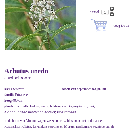
aantal:
Arbutus unedo
aardbeiboom
kleur
wit-roze
bloeit van
september
tot
januari
familie
Ericaceae
hoog
400 cm
sier, bijenplant, fruit,
plaats
zon - halfschaduw, warm, lichtzuur
bladhoudende bloeiende heester, mediterraan
In de buurt van Monaco zagen we ze in het wild, samen met onder andere
Rosmarinus, Cistus, Lavandula stoechas en Myrtus, mediterrane vegetatie van de