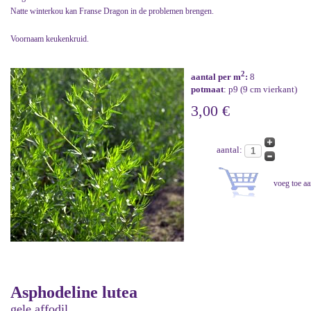
Natte winterkou kan Franse Dragon in de problemen brengen.
Voornaam keukenkruid.
2
aantal per m
:
8
potmaat
: p9 (9 cm vierkant)
3,00 €
aantal:
Asphodeline lutea
gele affodil