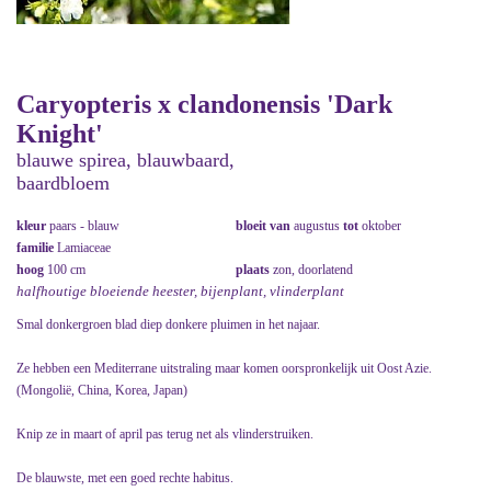
Caryopteris x clandonensis 'Dark
Knight'
blauwe spirea, blauwbaard,
baardbloem
kleur
paars - blauw
bloeit van
augustus
tot
oktober
familie
Lamiaceae
hoog
100 cm
plaats
zon, doorlatend
halfhoutige bloeiende heester, bijenplant, vlinderplant
Smal donkergroen blad diep donkere pluimen in het najaar.
Ze hebben een Mediterrane uitstraling maar komen oorspronkelijk uit Oost Azie.
(Mongolië, China, Korea, Japan)
Knip ze in maart of april pas terug net als vlinderstruiken.
De blauwste, met een goed rechte habitus.