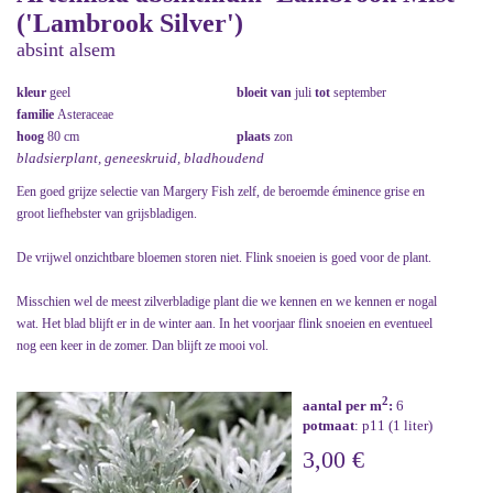
('Lambrook Silver')
absint alsem
kleur
geel
bloeit van
juli
tot
september
familie
Asteraceae
hoog
80 cm
plaats
zon
bladsierplant, geneeskruid, bladhoudend
Een goed grijze selectie van Margery Fish zelf, de beroemde éminence grise en
groot liefhebster van grijsbladigen.
De vrijwel onzichtbare bloemen storen niet. Flink snoeien is goed voor de plant.
Misschien wel de meest zilverbladige plant die we kennen en we kennen er nogal
wat. Het blad blijft er in de winter aan. In het voorjaar flink snoeien en eventueel
nog een keer in de zomer. Dan blijft ze mooi vol.
2
aantal per m
:
6
potmaat
: p11 (1 liter)
3,00 €