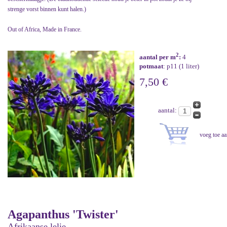
strenge vorst binnen kunt halen.)
Out of Africa, Made in France.
2
aantal per m
:
4
potmaat
: p11 (1 liter)
7,50 €
aantal:
Agapanthus 'Twister'
Afrikaanse lelie