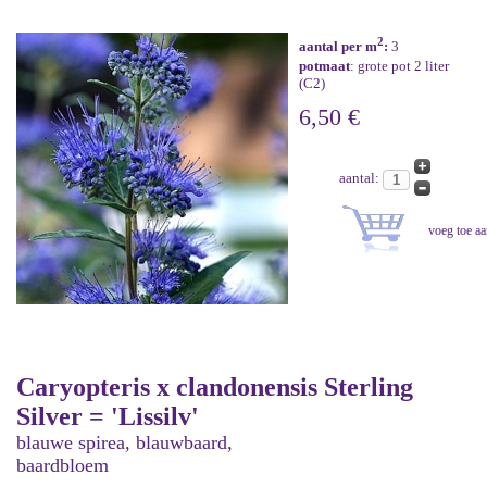
2
aantal per m
:
3
potmaat
: grote pot 2 liter
(C2)
6,50 €
aantal:
Caryopteris x clandonensis Sterling
Silver = 'Lissilv'
blauwe spirea, blauwbaard,
baardbloem