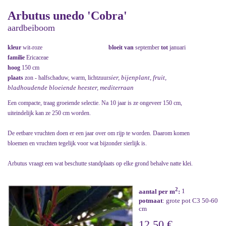
Arbutus unedo 'Cobra'
aardbeiboom
kleur
wit-roze
bloeit van
september
tot
januari
familie
Ericaceae
hoog
150 cm
sier, bijenplant, fruit,
plaats
zon - halfschaduw, warm, lichtzuur
bladhoudende bloeiende heester, mediterraan
Een compacte, traag groeiende selectie. Na 10 jaar is ze ongeveer 150 cm,
uiteindelijk kan ze 250 cm worden.
De eetbare vruchten doen er een jaar over om rijp te worden. Daarom komen
bloemen en vruchten tegelijk voor wat bijzonder sierlijk is.
Arbutus vraagt een wat beschutte standplaats op elke grond behalve natte klei.
2
aantal per m
:
1
potmaat
: grote pot C3 50-60
cm
12,50 €