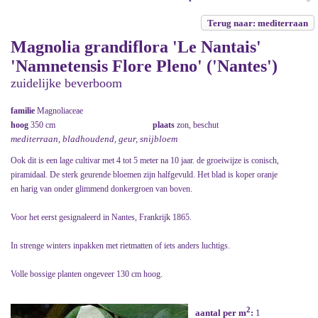
Terug naar: mediterraan
Magnolia grandiflora 'Le Nantais'
'Namnetensis Flore Pleno' ('Nantes')
zuidelijke beverboom
familie
Magnoliaceae
hoog
350 cm
plaats
zon, beschut
mediterraan, bladhoudend, geur, snijbloem
Ook dit is een lage cultivar met 4 tot 5 meter na 10 jaar. de groeiwijze is conisch,
piramidaal. De sterk geurende bloemen zijn halfgevuld. Het blad is koper oranje
en harig van onder glimmend donkergroen van boven.
Voor het eerst gesignaleerd in Nantes, Frankrijk 1865.
In strenge winters inpakken met rietmatten of iets anders luchtigs.
Volle bossige planten ongeveer 130 cm hoog.
2
aantal per m
:
1