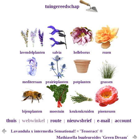
tuingereedschap
lavendelplanten
salvia
helleborus
rozen
mediterraan
prairieplanten
potplanten
grassen
bijenplanten
moestuin
keukenkruiden
pioenrozen
thuis
webwinkel
route
nieuwsbrief
e-mail
account
|
|
|
|
|
Lavandula x intermedia Sensational! = 'Tesseract' ®
Mathiasella bupleuroides 'Green Dream'