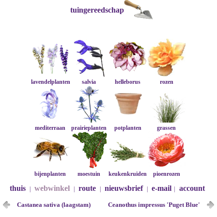
tuingereedschap
lavendelplanten
salvia
helleborus
rozen
mediterraan
prairieplanten
potplanten
grassen
bijenplanten
moestuin
keukenkruiden
pioenrozen
thuis
webwinkel
route
nieuwsbrief
e-mail
account
|
|
|
|
|
Castanea sativa (laagstam)
Ceanothus impressus 'Puget Blue'