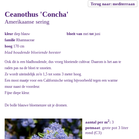
Terug naar: mediterraan
Ceanothus 'Concha'
Amerikaanse sering
kleur
diep blauw
bloeit van
mei
tot
juni
familie
Rhamnaceae
hoog
170 cm
blad houdende bloeiende heester
Ook dit is een bladhoudende, dus vroeg bloeiende cultivar. Daarom is het aan te
raden pas na de bloei te snoeien.
Ze wordt uiteindelijk zo'n 1,5 tot soms 3 meter hoog.
Een mooi maatje voor een Californische sering bijvoorbeeld tegen een warme
muur naast de voordeur.
Fijne diepe kleur.
De bolle blauwe bloemenzee uit je dromen.
2
aantal per m
:
3
potmaat
: grote pot 3 liter
rond (C3)