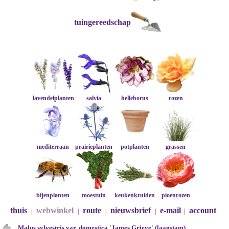
tuingereedschap
lavendelplanten
salvia
helleborus
rozen
mediterraan
prairieplanten
potplanten
grassen
bijenplanten
moestuin
keukenkruiden
pioenrozen
thuis
webwinkel
route
nieuwsbrief
e-mail
account
|
|
|
|
|
Malus sylvestris var. domestica 'James Grieve' (laagstam)