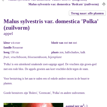
Malus sylvestris var. domestica 'Redcats' (zuilvorm)
Terug naar: alle planten
Malus sylvestris var. domestica 'Polka'
(zuilvorm)
appel
kleur
wit-roze
bloeit van
mei
tot
mei
familie
Rosaceae
hoog
150 cm
plaats
zon, halfschaduw, kalk
fruit, vruchtboom, bloessemboom, bijenplant
'Polka' is een uitstekend smakende zoet-sappige appel. De vruchten zijn groen-geel
met een rode blos. De appels groeien aan kort vruchtlot dicht tegen de stam.
Voor bestuiving is het aan te raden een of enkele andere rassen in de buurt te
planten.
Goede bestuivers zijn 'Bolero', 'Greencats', 'Polka' en andere zuilvormen.
2
aantal per m
:
3