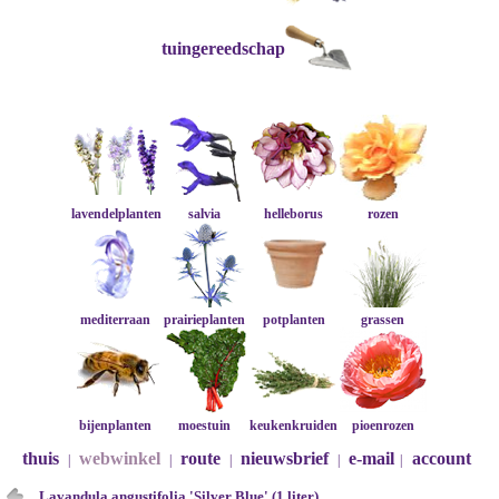
tuingereedschap
lavendelplanten
salvia
helleborus
rozen
mediterraan
prairieplanten
potplanten
grassen
bijenplanten
moestuin
keukenkruiden
pioenrozen
thuis
webwinkel
route
nieuwsbrief
e-mail
account
|
|
|
|
|
Lavandula angustifolia 'Silver Blue' (1 liter)