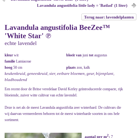
Lavandula angustifolia little lady = 'Batlad' (1 liter)
Terug naar: lavendelplanten
Lavandula angustifolia BeeZee™
'White Star' ℗
echte lavendel
kleur
wit
bloeit van
juni
tot
augustus
familie
Lamiaceae
hoog
50 cm
plaats
zon, kalk
keukenkruid, geneeskruid, sier, eetbare bloemen, geur, bijenplant,
bladhoudend
Een recent door de Britse veredelaar David Kerley geïntroduceerde compacte, rijk
bloeiende, zuiver witte cultivar van echte lavendel.
Deze is net als de meest Lavandula angustifolia zeer winterhard. De cultivars die
wij daarvan vermeerderen behoren tot de meest winterharde soorten in ons hele
sortiment.
2
aantal per m
:
7