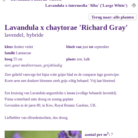
Lavandula x intermedia 'Alba' ('Large White')
Terug naar: alle planten
Lavandula x chaytorae 'Richard Gray'
lavendel, hybride
kleur
donker violet
bloeit van
juni
tot
september
familie
Lamiaceae
hoog
55 cm
plaats
zon, kalk
sier, geur mediterraan, grijsbladig
Zeer geliefd vanwege het bijna witte grijze blad en de compacte lage groeiwijze.
Korte aren met donkere bloemen sterk grijs-viltig behaard. Vrij laat bloeiend.
Een kruising van Lavandula angustifolia x lanata (wollige behaarde lavendel).
Prima winterhard mits droog en zonnig geplant.
Gevonden in de jaren 80, in Kew, Royal Botanic Gardens, UK.
Liefhebber van elfstedentochten, dus droog.
2
aantal per m
:
7