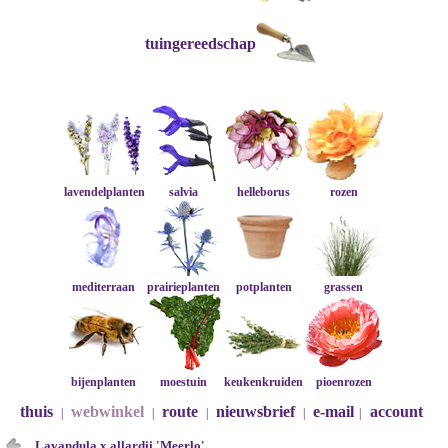
tuingereedschap
lavendelplanten
salvia
helleborus
rozen
mediterraan
prairieplanten
potplanten
grassen
bijenplanten
moestuin
keukenkruiden
pioenrozen
thuis
webwinkel
route
nieuwsbrief
e-mail
account
|
|
|
|
|
Lavandula x allardii 'Meerlo'