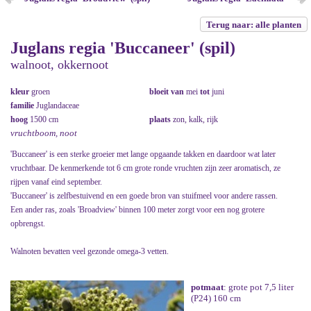
Terug naar: alle planten
Juglans regia 'Buccaneer' (spil)
walnoot, okkernoot
kleur
groen
bloeit van
mei
tot
juni
familie
Juglandaceae
hoog
1500 cm
plaats
zon, kalk, rijk
vruchtboom, noot
'Buccaneer' is een sterke groeier met lange opgaande takken en daardoor wat later
vruchtbaar. De kenmerkende tot 6 cm grote ronde vruchten zijn zeer aromatisch, ze
rijpen vanaf eind september.
'Buccaneer' is zelfbestuivend en een goede bron van stuifmeel voor andere rassen.
Een ander ras, zoals 'Broadview' binnen 100 meter zorgt voor een nog grotere
opbrengst.
Walnoten bevatten veel gezonde omega-3 vetten.
potmaat
: grote pot 7,5 liter
(P24) 160 cm