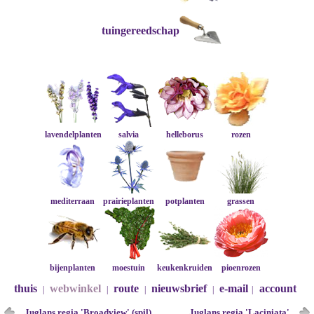
tuingereedschap
lavendelplanten
salvia
helleborus
rozen
mediterraan
prairieplanten
potplanten
grassen
bijenplanten
moestuin
keukenkruiden
pioenrozen
thuis
webwinkel
route
nieuwsbrief
e-mail
account
|
|
|
|
|
Juglans regia 'Broadview' (spil)
Juglans regia 'Laciniata'