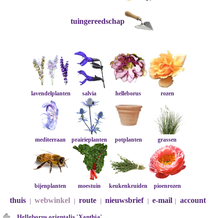
tuingereedschap
lavendelplanten
salvia
helleborus
rozen
mediterraan
prairieplanten
potplanten
grassen
bijenplanten
moestuin
keukenkruiden
pioenrozen
thuis
webwinkel
route
nieuwsbrief
e-mail
account
|
|
|
|
|
Helleborus orientalis 'Xanthia'