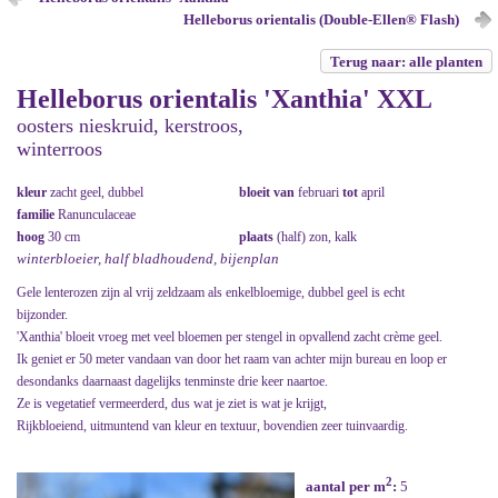
Helleborus orientalis (Double-Ellen® Flash)
Terug naar: alle planten
Helleborus orientalis 'Xanthia' XXL
oosters nieskruid, kerstroos,
winterroos
kleur
zacht geel, dubbel
bloeit van
februari
tot
april
familie
Ranunculaceae
hoog
30 cm
plaats
(half) zon, kalk
winterbloeier, half bladhoudend, bijenplan
Gele lenterozen zijn al vrij zeldzaam als enkelbloemige, dubbel geel is echt
bijzonder.
'Xanthia' bloeit vroeg met veel bloemen per stengel in opvallend zacht crème geel.
Ik geniet er 50 meter vandaan van door het raam van achter mijn bureau en loop er
desondanks daarnaast dagelijks tenminste drie keer naartoe.
Ze is vegetatief vermeerderd, dus wat je ziet is wat je krijgt,
Rijkbloeiend, uitmuntend van kleur en textuur, bovendien zeer tuinvaardig.
2
aantal per m
:
5