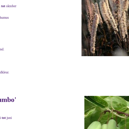
i
tot
oktober
 humus
end.
adkleur.
Jumbo'
i
tot
juni