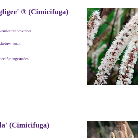
ligee' ® (Cimicifuga)
ptember
tot
november
schaduw, vocht
heel fijn ingesneden.
a' (Cimicifuga)