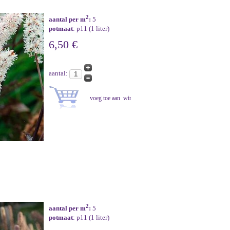
2
aantal per m
:
5
potmaat
: p11 (1 liter)
6,50 €
aantal:
2
aantal per m
:
5
potmaat
: p11 (1 liter)