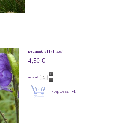
potmaat
: p11 (1 liter)
4,50 €
aantal: