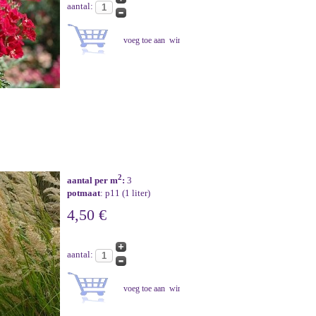
aantal:
2
aantal per m
:
3
potmaat
: p11 (1 liter)
4,50 €
aantal: