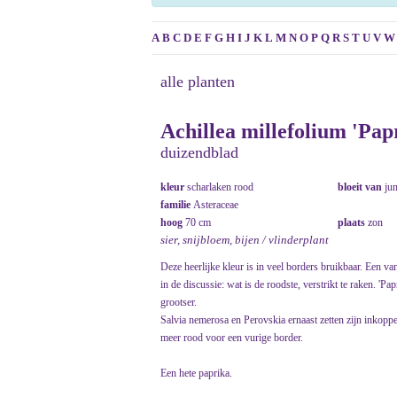
A
B
C
D
E
F
G
H
I
J
K
L
M
N
O
P
Q
R
S
T
U
V
W
alle planten
Achillea millefolium 'Pap
duizendblad
kleur
scharlaken rood
bloeit van
ju
familie
Asteraceae
hoog
70 cm
plaats
zon
sier, snijbloem, bijen / vlinderplant
Deze heerlijke kleur is in veel borders bruikbaar. Een v
in de discussie: wat is de roodste, verstrikt te raken. 'P
grootser.
Salvia nemerosa en Perovskia ernaast zetten zijn inkop
meer rood voor een vurige border.
Een hete paprika.