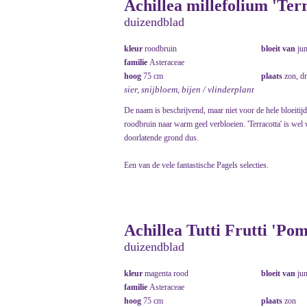
Achillea millefolium 'Ter
duizendblad
kleur
roodbruin
bloeit van
ju
familie
Asteraceae
hoog
75 cm
plaats
zon, d
sier, snijbloem, bijen / vlinderplant
De naam is beschrijvend, maar niet voor de hele bloeitijd
roodbruin naar warm geel verbloeien. 'Terracotta' is wel 
doorlatende grond dus.
Een van de vele fantastische Pagels selecties.
Achillea Tutti Frutti 'Po
duizendblad
kleur
magenta rood
bloeit van
ju
familie
Asteraceae
hoog
75 cm
plaats
zon