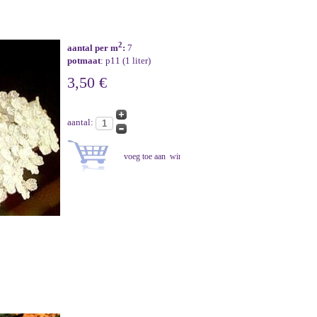
2
aantal per m
:
7
potmaat
: p11 (1 liter)
3,50 €
aantal: