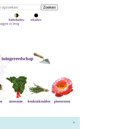
halfschaduw
schaduw
agen is leeg
tuingereedschap
en
moestuin
keukenkruiden
pioenrozen
×