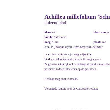
Achillea millefolium 'Sch
duizendblad
kleur
wit
bloeit van
ju
familie
Asteraceae
hoog
70 cm
plaats
zon
sier, snijbloem, bijen-, vlinderplant, eetbaar
Een zuiver witte voor je maagdelijke tuin.
Sterk en makkelijk en de beste witte volgens ons.
Ze groeien natuurlijk ook wild langs de rand van ons kw
positieve invloed uitoefenen op de gewassen.
Het blad mag door je omelet.
Verbeterde natuur, voor de waspoeder reclame