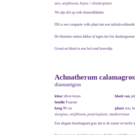
sier, snijbloem, bijen / vlinderplant
We zijn dol op rode duizendbladen.
DIt is een compacte volle plant met een indrukwekkende 
De bloemen steken lekker af tegen het fris donkergroene
Groeit en bloeit in een bol rond heuveltje.
Achnatherum calamagrosti
diamantgras
kleur
zilver-brons
bloeit van
jul
familie
Poaceae
hoog
90 cm
plaats
zon, h
siergras, snijbloem, prairieplant, mediterraan
Een elegant doorbuigend gras dat in de zomer en herfst 