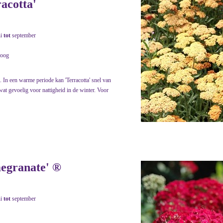
racotta'
ni
tot
september
roog
. In een warme periode kan 'Terracotta' snel van
wat gevoelig voor nattigheid in de winter. Voor
megranate' ®
ni
tot
september