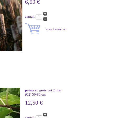
6,50 €
aantal:
potmaat
: grote pot 2 liter
(C2) 50-80 cm
12,50 €
aantal: