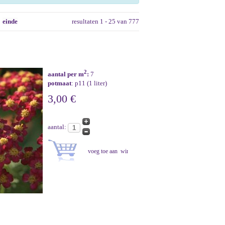
einde
resultaten 1 - 25 van 777
2
aantal per m
:
7
potmaat
: p11 (1 liter)
3,00 €
aantal: