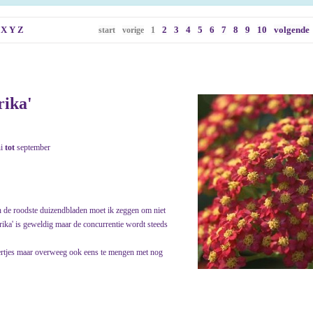
X
Y
Z
2
3
4
5
6
7
8
9
10
volgende
start
vorige
1
rika'
ni
tot
september
an de roodste duizendbladen moet ik zeggen om niet
aprika' is geweldig maar de concurrentie wordt steeds
pertjes maar overweeg ook eens te mengen met nog