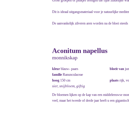
Grote groepen of plukjes brengen die fijne zuidelijke wa
Dit is ideaal uitgangsmateriaal voor je natuurlijke mediter
De aanvankelijk zilveren aren worden na de bloei steeds v
Aconitum napellus
monnikskap
kleur
blauw- paars
bloeit van
ju
familie
Ranunculaceae
hoog
150 cm
plaats
rijk, v
sier, snijbloem, giftig
De bloemen lijken op de kap van een middeleeuwse monnik
veel, maar het tweede of derde jaar heeft u een gigantisch