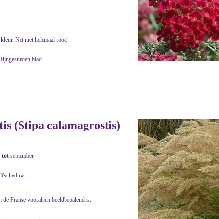
kleur. Net niet helemaal rood
 fijngesneden blad.
s (Stipa calamagrostis)
i
tot
september
alfschaduw
in de Franse vooralpen beeldbepalend is.