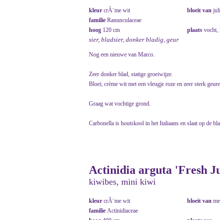
kleur
crÃ¨me wit
bloeit van
jul
familie
Ranunculaceae
hoog
120 cm
plaats
vocht,
sier, bladsier, donker bladig, geur
Nog een nieuwe van Marco.
Zeer donker blad, statige groeiwijze.
Bloei; crème wit met een vleugje roze en zeer sterk geur
Graag wat vochtige grond.
Carbonella is houtskool in het Italiaans en slaat op de bl
Actinidia arguta 'Fresh 
kiwibes, mini kiwi
kleur
crÃ¨me wit
bloeit van
me
familie
Actinidiaceae