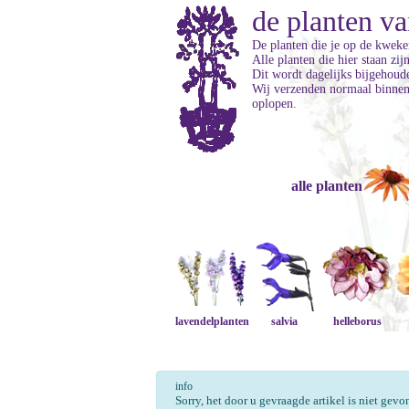
de planten va
De planten die je op de kweker
Alle planten die hier staan zi
Dit wordt dagelijks bijgehoud
Wij verzenden normaal binnen 
oplopen.
alle planten
lavendelplanten
salvia
helleborus
info
Sorry, het door u gevraagde artikel is niet gev