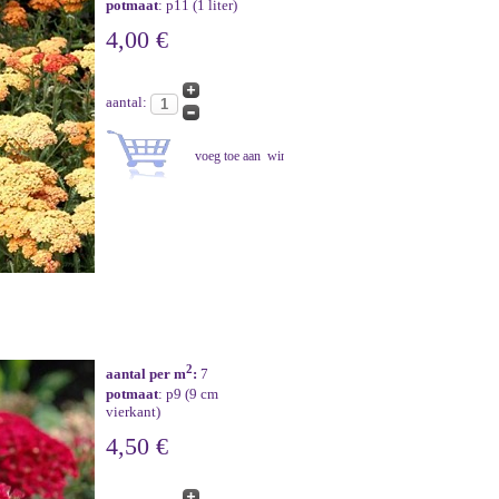
potmaat
: p11 (1 liter)
4,00 €
aantal:
2
aantal per m
:
7
potmaat
: p9 (9 cm
vierkant)
4,50 €