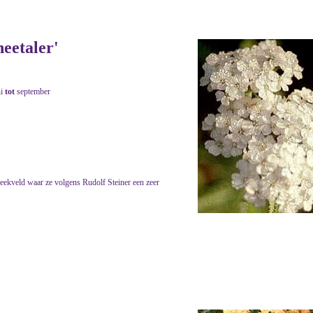
neetaler'
ni
tot
september
eekveld waar ze volgens Rudolf Steiner een zeer