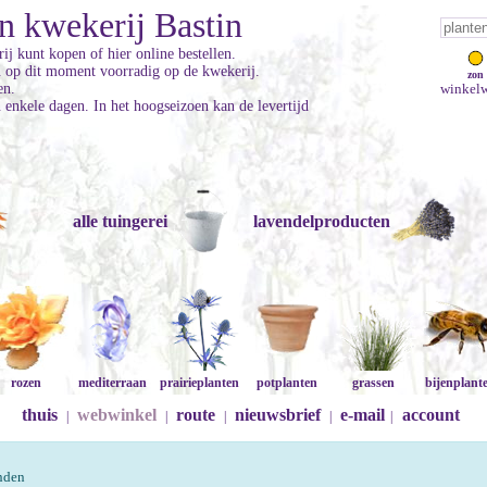
n kwekerij Bastin
ij kunt kopen of hier online bestellen.
jn op dit moment voorradig op de kwekerij.
zon
en.
winkelw
enkele dagen. In het hoogseizoen kan de levertijd
alle tuingerei
lavendelproducten
rozen
mediterraan
prairieplanten
potplanten
grassen
bijenplant
thuis
webwinkel
route
nieuwsbrief
e-mail
account
|
|
|
|
|
onden