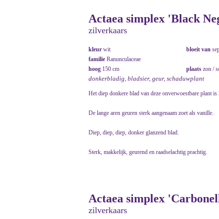
Actaea simplex 'Black Neg
zilverkaars
kleur
wit
bloeit van
se
familie
Ranunculaceae
hoog
150 cm
plaats
zon / 
donkerbladig, bladsier, geur, schaduwplant
Het diep donkere blad van deze onverwoestbare plant is 
De lange aren geuren sterk aangenaam zoet als vanille.
Diep, diep, diep, donker glanzend blad.
Sterk, makkelijk, geurend en raadselachtig prachtig.
Actaea simplex 'Carbonell
zilverkaars