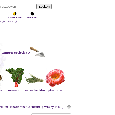
halfschaduw
schaduw
agen is leeg
tuingereedschap
en
moestuin
keukenkruiden
pioenrozen
emum 'Rhodanthe Carneum' ('Wisley Pink')