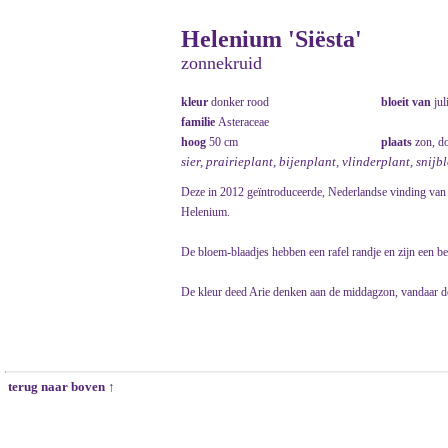
Helenium 'Siësta'
zonnekruid
kleur
donker rood
bloeit van
jul
familie
Asteraceae
hoog
50 cm
plaats
zon, do
sier, prairieplant, bijenplant, vlinderplant, snij
Deze in 2012 geïntroduceerde, Nederlandse vinding van 
Helenium.
De bloem-blaadjes hebben een rafel randje en zijn een be
De kleur deed Arie denken aan de middagzon, vandaar d
terug naar boven ↑