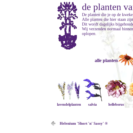
de planten va
De planten die je op de kweker
Alle planten die hier staan zi
Dit wordt dagelijks bijgehoud
Wij verzenden normaal binnen 
oplopen.
alle planten
lavendelplanten
salvia
helleborus
Helenium 'Short 'n' Sassy' ®