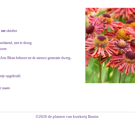
i
tot
oktober
orlatend, niet te droog
bloem
Arie Blom behoort tot de nieuwe generatie dwerg-
etje opgekruld.
e naam.
©2026 de planten van kwekerij Bastin