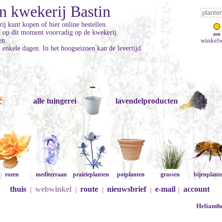
n kwekerij Bastin
ij kunt kopen of hier online bestellen.
jn op dit moment voorradig op de kwekerij.
zon
en.
winkelw
enkele dagen. In het hoogseizoen kan de levertijd
alle tuingerei
lavendelproducten
rozen
mediterraan
prairieplanten
potplanten
grassen
bijenplant
thuis
webwinkel
route
nieuwsbrief
e-mail
account
|
|
|
|
|
Helianth