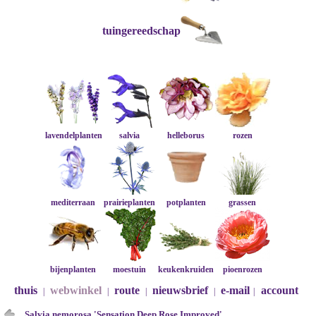
tuingereedschap
lavendelplanten
salvia
helleborus
rozen
mediterraan
prairieplanten
potplanten
grassen
bijenplanten
moestuin
keukenkruiden
pioenrozen
thuis
webwinkel
route
nieuwsbrief
e-mail
account
|
|
|
|
|
Salvia nemorosa 'Sensation Deep Rose Improved'