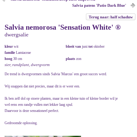
Salvia patens 'Patio Dark Blue'
Terug naar: half schaduw
Salvia nemorosa 'Sensation White' ®
dwergsalie
kleur
wit
bloeit van
juni
tot
oktober
familie
Lamiaceae
hoog
30 cm
plaats
zon
sier, randplant, dwergvorm
De trend is dwergvormen sinds Salvia 'Marcus' een groot succes werd.
Wij snappen dat niet precies, maar dit is er weer een.
Ik ben zelf dol op stoere planten, maar in een kleine tuin of kleine border wil je
wel eens een randje vullen met lekker laag spul.
Daarvoor is deze sensationeel perfect.
Gedroomde oplossing.