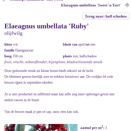
Elaeagnus umbellata 'Sweet 'n Tart'
Terug naar: half schaduw
Elaeagnus umbellata 'Ruby'
olijfwilg
kleur
wit
bloeit van
april
tot
mei
familie
Elaeagnaceae
hoog
350 cm
plaats
zon, halfschaduw
fruit, vrucht, stikstofbinder, bijenplant, bladverliezende struik
Deze gedoornde struik tot kleine boom bindt stikstof uit de lucht.
De bloemen geuren heerlijk zoet en trekken bestuivers aan. De vrolijke fel rode
bessen rijpen in september-oktober.
Ze is zeer productief en zelffertiel maar kan zelfs nog meer opbrengst geven met
andere rassen in de buurt.
Van de bessen maak je jam of sap, rauw eten kan ook.
2
aantal per m
:
1