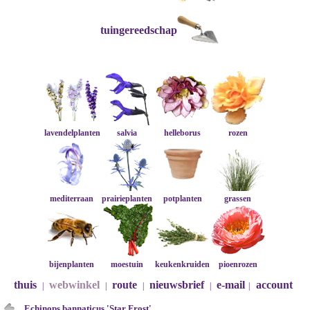
tuingereedschap
lavendelplanten
salvia
helleborus
rozen
mediterraan
prairieplanten
potplanten
grassen
bijenplanten
moestuin
keukenkruiden
pioenrozen
thuis
webwinkel
route
nieuwsbrief
e-mail
account
|
|
|
|
|
Echinops bannaticus 'Star Frost'