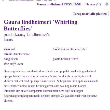
Gaura lindheimeri ROSY JANE = 'Harrosy' ®
Terug naar: alle planten
Gaura lindheimeri 'Whirling
Butterflies'
prachtkaars, Lindheimer's
kaars
kleur
wit
bloeit van
juni
tot
november
familie
Oenotheraceae
hoog
80 cm
plaats
beschut, warm
sier, snijbloem
Deze vegetatief vermeerderde kloon die de soort populair maakte is geselecteerd
op rijke bloei en een iets meer compacte bouw. Verder als de soort, dus witte
vlinders met wat rood op lange slanke stelen. Ze beginnen flink op te vallen als de
herfst vordert omdat ze dan het hevigst van alles wat nog bloeit, bloeien.
Inmiddels zijn er veel compactere vormen maar deze blijft een topper.
Regelmatig terugknippen maakt de plant steviger. Ze gaat dan snel weer opnieuw
bloeien.