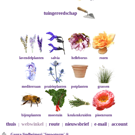
tuingereedschap
lavendelplanten
salvia
helleborus
rozen
mediterraan
prairieplanten
potplanten
grassen
bijenplanten
moestuin
keukenkruiden
pioenrozen
thuis
webwinkel
route
nieuwsbrief
e-mail
account
|
|
|
|
|
Gaura lindheimeri 'Snowstorm' ®