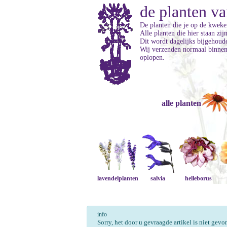
de planten va
De planten die je op de kweker
Alle planten die hier staan zi
Dit wordt dagelijks bijgehoud
Wij verzenden normaal binnen 
oplopen.
alle planten
lavendelplanten
salvia
helleborus
info
Sorry, het door u gevraagde artikel is niet gev