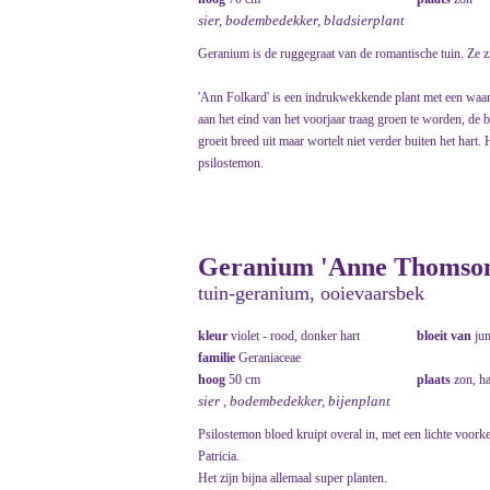
sier, bodembedekker, bladsierplant
Geranium is de ruggegraat van de romantische tuin. Ze 
'Ann Folkard' is een indrukwekkende plant met een waan
aan het eind van het voorjaar traag groen te worden, de 
groeit breed uit maar wortelt niet verder buiten het hart.
psilostemon.
Geranium 'Anne Thomso
tuin-geranium, ooievaarsbek
kleur
violet - rood, donker hart
bloeit van
ju
familie
Geraniaceae
hoog
50 cm
plaats
zon, h
sier , bodembedekker, bijenplant
Psilostemon bloed kruipt overal in, met een lichte voo
Patricia.
Het zijn bijna allemaal super planten.