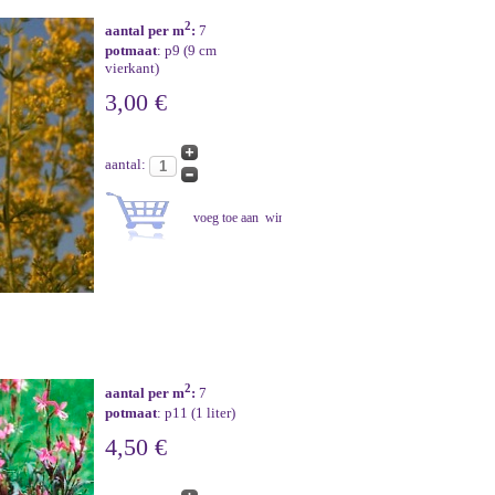
2
aantal per m
:
7
potmaat
: p9 (9 cm
vierkant)
3,00 €
aantal:
2
aantal per m
:
7
potmaat
: p11 (1 liter)
4,50 €