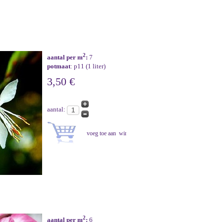
2
aantal per m
:
7
potmaat
: p11 (1 liter)
3,50 €
aantal:
2
aantal per m
:
6