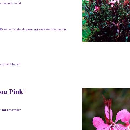
oorlatend, vocht
eken er op dat dit geen erg standvastige plant is
 rijker bloeien.
you Pink'
ni
tot
november