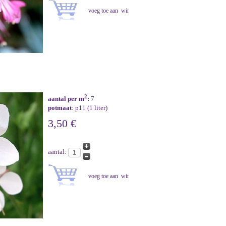
2
aantal per m
:
7
potmaat
: p11 (1 liter)
3,50 €
aantal: