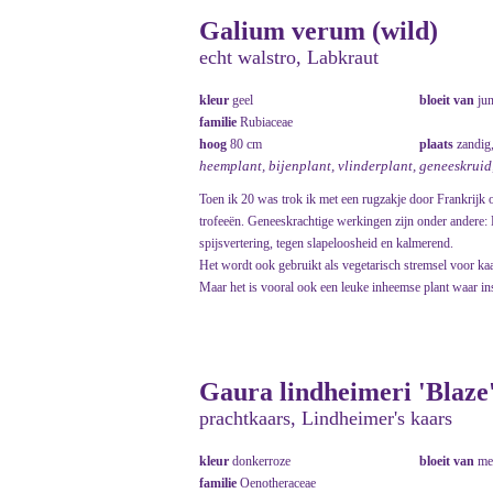
Galium verum (wild)
echt walstro, Labkraut
kleur
geel
bloeit van
ju
familie
Rubiaceae
hoog
80 cm
plaats
zandig
heemplant, bijenplant, vlinderplant, geneeskruid
Toen ik 20 was trok ik met een rugzakje door Frankrijk 
trofeeën. Geneeskrachtige werkingen zijn onder andere
spijsvertering, tegen slapeloosheid en kalmerend.
Het wordt ook gebruikt als vegetarisch stremsel voor ka
Maar het is vooral ook een leuke inheemse plant waar ins
Gaura lindheimeri 'Blaze
prachtkaars, Lindheimer's kaars
kleur
donkerroze
bloeit van
me
familie
Oenotheraceae