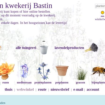
n kwekerij Bastin
ij kunt kopen of hier online bestellen.
jn op dit moment voorradig op de kwekerij.
zon
en.
winkelw
enkele dagen. In het hoogseizoen kan de levertijd
alle tuingerei
lavendelproducten
rozen
mediterraan
prairieplanten
potplanten
grassen
bijenplant
thuis
webwinkel
route
nieuwsbrief
e-mail
account
|
|
|
|
|
onden