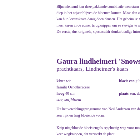
Bijna niemand kan deze pakkende combinatie weerstaan 
diep in het najaar blijven de bloemen komen. Maar dan zo
kan hun levenskaars danig doen dansen. Het geheim is: w
meer keren in de zomer terugknippen om ze steviger te 
De eerste, dus originele, spectaculair donkerbladige intr
Gaura lindheimeri 'Snow
prachtkaars, Lindheimer's kaars
kleur
wit
bloeit van
jul
familie
Oenotheraceae
hoog
40 cm
plaats
zon, d
sier, snijbloem
Uit het veredelingsprogramma van Neil Anderson van de
zeer rijk en lang bloeiende vorm.
Knip uitgebloeide bloeistengels regelmatig weg voor mee
keer wegknippen, dat versterkt de plant.