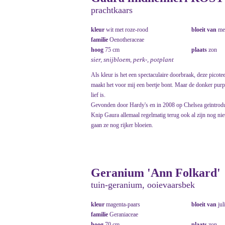
prachtkaars
kleur
wit met roze-rood
bloeit van
me
familie
Oenotheraceae
hoog
75 cm
plaats
zon
sier, snijbloem, perk-, potplant
Als kleur is het een spectaculaire doorbraak, deze picote
maakt het voor mij een beetje bont. Maar de donker pur
lief is.
Gevonden door Hardy's en in 2008 op Chelsea geïntrod
Knip Gaura allemaal regelmatig terug ook al zijn nog nie
gaan ze nog rijker bloeien.
Geranium 'Ann Folkard'
tuin-geranium, ooievaarsbek
kleur
magenta-paars
bloeit van
jul
familie
Geraniaceae
hoog
70 cm
plaats
zon