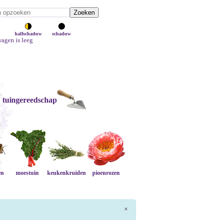
halfschaduw
schaduw
agen is leeg
tuingereedschap
en
moestuin
keukenkruiden
pioenrozen
×