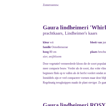
Zomersneeuw.
Gaura lindheimeri 'Whirli
prachtkaars, Lindheimer's kaars
kleur
wit
bloeit van
ju
familie
Oenotheraceae
hoog
80 cm
plaats
beschu
sier, snijbloem
Deze vegetatief vermeerderde kloon die de soort populair 
meer compacte bouw. Verder als de soort, dus witte vlin
beginnen flink op te vallen als de herfst vordert omdat ze
Inmiddels zijn er veel compactere vormen maar deze blijf
Regelmatig terugknippen maakt de plant steviger. Ze gaa
Gaura lindheimeri ROSY