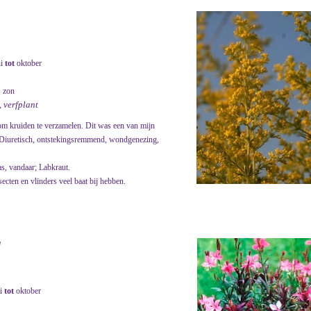
ni
tot
oktober
, zon
, verfplant
om kruiden te verzamelen. Dit was een van mijn
: Diuretisch, ontstekingsremmend, wondgenezing,
as, vandaar; Labkraut.
ecten en vlinders veel baat bij hebben.
'
i
tot
oktober