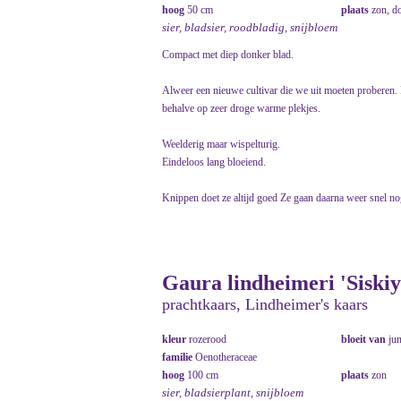
hoog
50 cm
plaats
zon, d
sier, bladsier, roodbladig, snijbloem
Compact met diep donker blad.
Alweer een nieuwe cultivar die we uit moeten proberen. R
behalve op zeer droge warme plekjes.
Weelderig maar wispelturig.
Eindeloos lang bloeiend.
Knippen doet ze altijd goed Ze gaan daarna weer snel nog
Gaura lindheimeri 'Siski
prachtkaars, Lindheimer's kaars
kleur
rozerood
bloeit van
ju
familie
Oenotheraceae
hoog
100 cm
plaats
zon
sier, bladsierplant, snijbloem