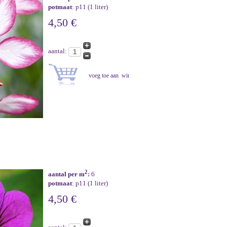
potmaat
: p11 (1 liter)
4,50 €
aantal:
2
aantal per m
:
6
potmaat
: p11 (1 liter)
4,50 €