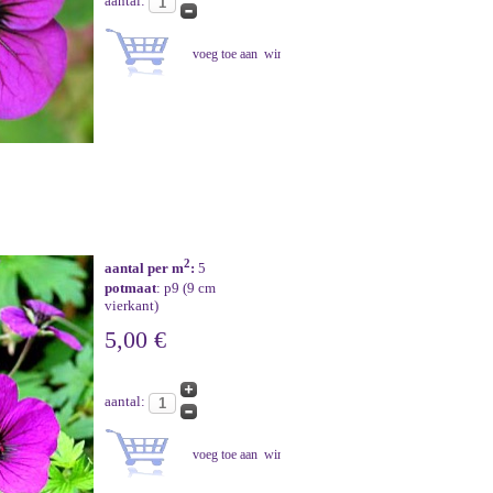
aantal:
2
aantal per m
:
5
potmaat
: p9 (9 cm
vierkant)
5,00 €
aantal: