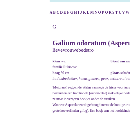
A
B
C
D
E
F
G
H
I
J
K
L
M
N
O
P
Q
R
S
T
U
V
W
G
Galium odoratum (Asperu
lievevrouwebedstro
kleur
wit
bloeit van
me
familie
Rubiaceae
hoog
30 cm
plaats
schadu
bodembedekker, heem, genees, geur, eetbare blo
'Meidrank' zeggen de Walen vanwege de frisse voorjaars
bovendien een traditionele (ouderwetse) makkelijke bod
ze maar in vergeten hoekjes onder de struiken.
Wanneer Asperula wordt gedroogd neemt de hooi-geur toe,
grote hoeveelheden giftig). Een bosje aan het hoofdeinde h