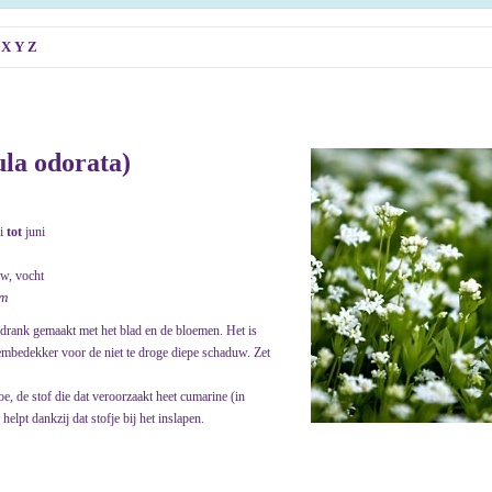
X
Y
Z
la odorata)
i
tot
juni
w, vocht
em
drank gemaakt met het blad en de bloemen. Het is
embedekker voor de niet te droge diepe schaduw. Zet
 de stof die dat veroorzaakt heet cumarine (in
elpt dankzij dat stofje bij het inslapen.