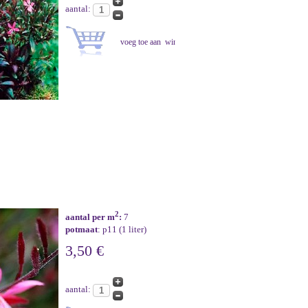
aantal:
2
aantal per m
:
7
potmaat
: p11 (1 liter)
3,50 €
aantal: