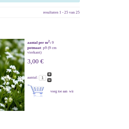
resultaten 1 - 25 van 25
2
aantal per m
:
9
potmaat
: p9 (9 cm
vierkant)
3,00 €
aantal: