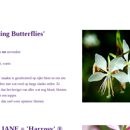
ng Butterflies'
ni
tot
november
t, warm
maakte is geselecteerd op rijke bloei en een iets
ders met wat rood op lange slanke stelen. Ze
 dan het hevigst van alles wat nog bloeit, bloeien.
t een topper.
t dan snel weer opnieuw bloeien.
 JANE = 'Harrosy' ®