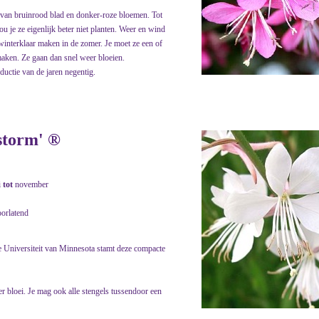
van bruinrood blad en donker-roze bloemen. Tot
u je ze eigenlijk beter niet planten. Weer en wind
interklaar maken in de zomer. Je moet ze een of
maken. Ze gaan dan snel weer bloeien.
oductie van de jaren negentig.
storm' ®
i
tot
november
oorlatend
 Universiteit van Minnesota stamt deze compacte
r bloei. Je mag ook alle stengels tussendoor een