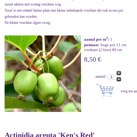
snoeit takken met weinig vruchten weg.
'Issai' is een relatief kleine plant met kleine onbehaarde vruchten die ook in een pot
gehouden kan worden.
De kleine vruchten rijpen vroeg.
2
aantal per m
:
1
potmaat
: hoge pot 11 cm
vierkant (2 liter) 60 cm
8,50 €
aantal:
Actinidia arguta 'Ken's Red'