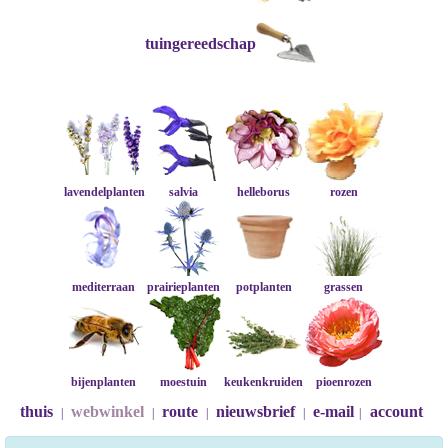
tuingereedschap
lavendelplanten
salvia
helleborus
rozen
mediterraan
prairieplanten
potplanten
grassen
bijenplanten
moestuin
keukenkruiden
pioenrozen
thuis
webwinkel
route
nieuwsbrief
e-mail
account
|
|
|
|
|