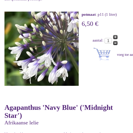
potmaat
: p11 (1 liter)
6,50 €
aantal:
Agapanthus 'Navy Blue' ('Midnight
Star')
Afrikaanse lelie