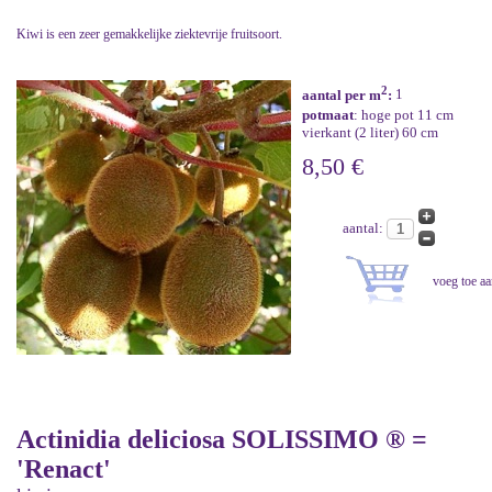
Kiwi is een zeer gemakkelijke ziektevrije fruitsoort.
2
aantal per m
:
1
potmaat
: hoge pot 11 cm
vierkant (2 liter) 60 cm
8,50 €
aantal:
Actinidia deliciosa SOLISSIMO ® =
'Renact'