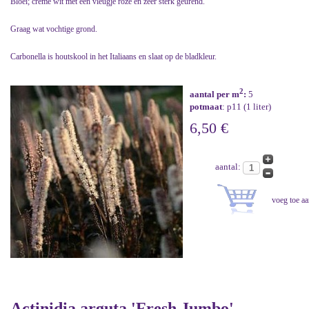
Bloei; crème wit met een vleugje roze en zeer sterk geurend.
Graag wat vochtige grond.
Carbonella is houtskool in het Italiaans en slaat op de bladkleur.
2
aantal per m
:
5
potmaat
: p11 (1 liter)
6,50 €
aantal:
Actinidia arguta 'Fresh Jumbo'