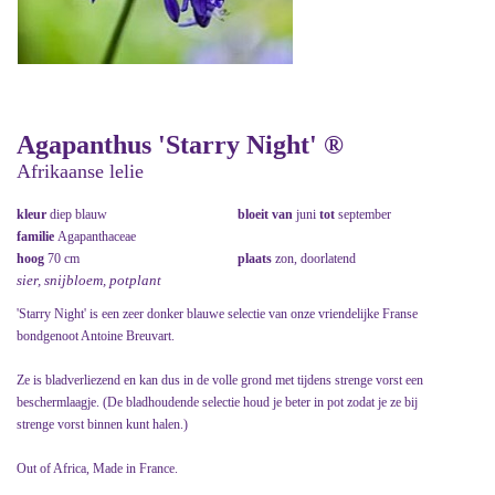
Agapanthus 'Starry Night' ®
Afrikaanse lelie
kleur
diep blauw
bloeit van
juni
tot
september
familie
Agapanthaceae
hoog
70 cm
plaats
zon, doorlatend
sier, snijbloem, potplant
'Starry Night' is een zeer donker blauwe selectie van onze vriendelijke Franse
bondgenoot Antoine Breuvart.
Ze is bladverliezend en kan dus in de volle grond met tijdens strenge vorst een
beschermlaagje. (De bladhoudende selectie houd je beter in pot zodat je ze bij
strenge vorst binnen kunt halen.)
Out of Africa, Made in France.