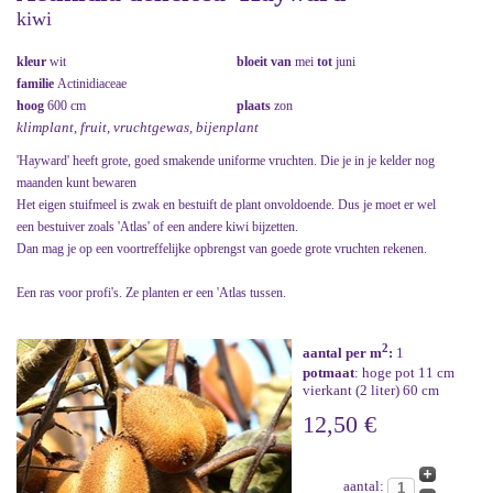
kiwi
kleur
wit
bloeit van
mei
tot
juni
familie
Actinidiaceae
hoog
600 cm
plaats
zon
klimplant, fruit, vruchtgewas, bijenplant
'Hayward' heeft grote, goed smakende uniforme vruchten. Die je in je kelder nog
maanden kunt bewaren
Het eigen stuifmeel is zwak en bestuift de plant onvoldoende. Dus je moet er wel
een bestuiver zoals 'Atlas' of een andere kiwi bijzetten.
Dan mag je op een voortreffelijke opbrengst van goede grote vruchten rekenen.
Een ras voor profi's. Ze planten er een 'Atlas tussen.
2
aantal per m
:
1
potmaat
: hoge pot 11 cm
vierkant (2 liter) 60 cm
12,50 €
aantal: