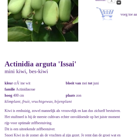
Actinidia arguta 'Issai'
mini kiwi, bes-kiwi
kleur
crÃ¨me wit
bloeit van
mei
tot
juni
familie
Actinidiaceae
hoog
400 cm
plaats
zon
klimplant, fruit, vruchtgewas, bijenplant
Kiwi is eenhuizig, zowel mannelijk als vrouwelijk en kan dus zichzelf bestuiven.
Het stuifmeel is bij de meeste cultivars echter onvoldoende op het juiste moment
rijp voor optimale zelfbestuiving.
Dit is een uitstekende zelfbestuiver.
Snoei Kiwi in de zomer als de vruchten al zijn gezet. Je remt dan de groei wat en