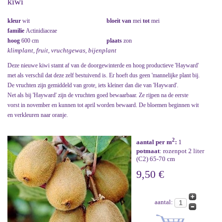
kiwi
kleur
wit
bloeit van
mei
tot
mei
familie
Actinidiaceae
hoog
600 cm
plaats
zon
klimplant, fruit, vruchtgewas, bijenplant
Deze nieuwe kiwi stamt af van de doorgewinterde en hoog productieve 'Hayward'
met als verschil dat deze zelf bestuivend is. Er hoeft dus geen 'mannelijke plant bij.
De vruchten zijn gemiddeld van grote, iets kleiner dan die van 'Hayward'.
Net als bij 'Hayward' zijn de vruchten goed bewaarbaar. Ze rijpen na de eerste
vorst in november en kunnen tot april worden bewaard. De bloemen beginnen wit
en verkleuren naar oranje.
2
aantal per m
:
1
potmaat
: rozenpot 2 liter
(C2) 65-70 cm
9,50 €
aantal: