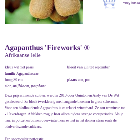
Agapanthus 'Fireworks' ®
Afrikaanse lelie
kleur
wit met paars
bloeit van
juli
tot
september
familie
Agapanthaceae
hoog
80 cm
plaats
zon, pot
sier, snijbloem, potplant
Deze prijswinnende cultivar werd in 2010 door Quinton en Andy van De Wet
geselecteerd. Ze bloeit tweekleurig met hangende bloemen in grote schermen.
Voor een bladhoudende Agapanthus is ze relatief winterhard. Ze zou tenminste tot
- 10 verdragen. Afdekken mag je haar alleen tijdens strenge vorstperiodes. Als je
haar in pot zet en binnen overwintert kan ze niet in het donker staan zoals de
bladverliezende cultivars.
Een spectaculair potfeestje.