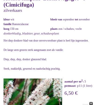
(Cimicifuga)
zilverkaars
kleur
wit
bloeit van
september
tot
november
familie
Ranunculaceae
hoog
150 cm
plaats
zon / schaduw, vocht
donkerbladig, bladsier, geur, schaduwplant
Het diep donkere blad van deze onverwoestbare plant is heel fijn ingesneden.
De lange aren geuren sterk aangenaam zoet als vanille.
Diep, diep, diep, donker glanzend blad.
Sterk, makkelijk, geurend en raadselachtig prachtig.
2
aantal per m
:
5
potmaat
: p11 (1 liter)
6,50 €