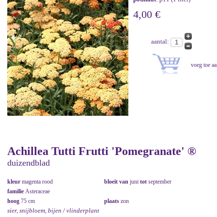
4,00 €
aantal:
Achillea Tutti Frutti 'Pomegranate' ®
duizendblad
kleur
magenta rood
bloeit van
juni
tot
september
familie
Asteraceae
hoog
75 cm
plaats
zon
sier, snijbloem, bijen / vlinderplant