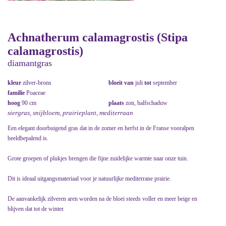
Achnatherum calamagrostis (Stipa
calamagrostis)
diamantgras
kleur
zilver-brons
bloeit van
juli
tot
september
familie
Poaceae
hoog
90 cm
plaats
zon, halfschaduw
siergras, snijbloem, prairieplant, mediterraan
Een elegant doorbuigend gras dat in de zomer en herfst in de Franse vooralpen
beeldbepalend is.
Grote groepen of plukjes brengen die fijne zuidelijke warmte naar onze tuin.
Dit is ideaal uitgangsmateriaal voor je natuurlijke mediterrane prairie.
De aanvankelijk zilveren aren worden na de bloei steeds voller en meer beige en
blijven dat tot de winter.