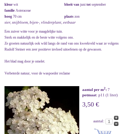
kleur
wit
bloeit van
juni
tot
september
familie
Asteraceae
hoog
70 cm
plaats
zon
sier, snijbloem, bijen-, vlinderplant, eetbaar
Een zuiver witte voor je maagdelijke tuin.
Sterk en makkelijk en de beste witte volgens ons.
Ze groeien natuurlijk ook wild langs de rand van ons kweekveld waar ze volgens
Rudolf Steiner een zeer positieve invloed uitoefenen op de gewassen.
Het blad mag door je omelet.
Verbeterde natuur, voor de waspoeder reclame
2
aantal per m
:
7
potmaat
: p11 (1 liter)
3,50 €
aantal: