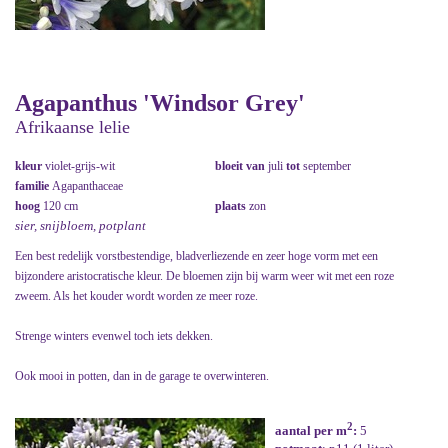
Agapanthus 'Windsor Grey'
Afrikaanse lelie
kleur
violet-grijs-wit
bloeit van
juli
tot
september
familie
Agapanthaceae
hoog
120 cm
plaats
zon
sier, snijbloem, potplant
Een best redelijk vorstbestendige, bladverliezende en zeer hoge vorm met een
bijzondere aristocratische kleur. De bloemen zijn bij warm weer wit met een roze
zweem. Als het kouder wordt worden ze meer roze.
Strenge winters evenwel toch iets dekken.
Ook mooi in potten, dan in de garage te overwinteren.
2
aantal per m
:
5