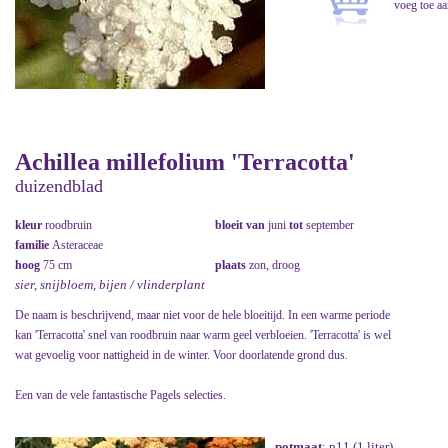
Achillea millefolium 'Terracotta'
duizendblad
kleur
roodbruin
bloeit van
juni
tot
september
familie
Asteraceae
hoog
75 cm
plaats
zon, droog
sier, snijbloem, bijen / vlinderplant
De naam is beschrijvend, maar niet voor de hele bloeitijd. In een warme periode
kan 'Terracotta' snel van roodbruin naar warm geel verbloeien. 'Terracotta' is wel
wat gevoelig voor nattigheid in de winter. Voor doorlatende grond dus.
Een van de vele fantastische Pagels selecties.
potmaat
: p11 (1 liter)