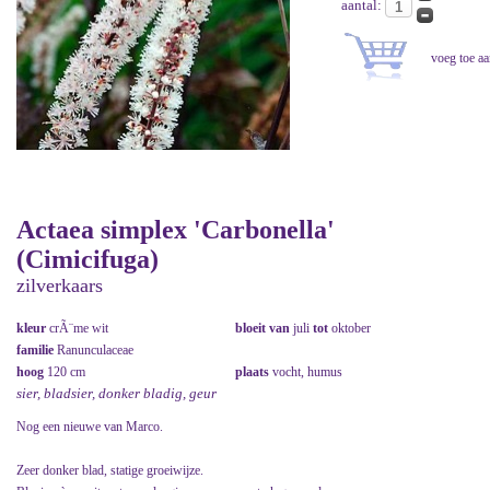
aantal:
Actaea simplex 'Carbonella'
(Cimicifuga)
zilverkaars
kleur
crÃ¨me wit
bloeit van
juli
tot
oktober
familie
Ranunculaceae
hoog
120 cm
plaats
vocht, humus
sier, bladsier, donker bladig, geur
Nog een nieuwe van Marco.
Zeer donker blad, statige groeiwijze.