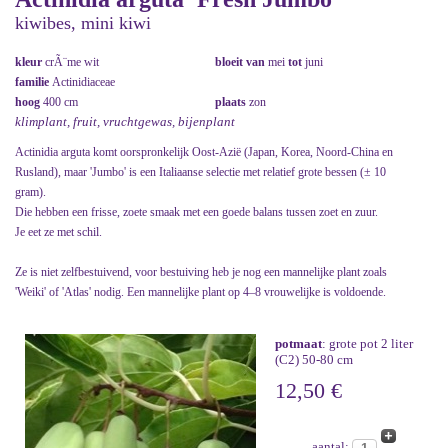
kiwibes, mini kiwi
kleur
crÃ¨me wit
bloeit van
mei
tot
juni
familie
Actinidiaceae
hoog
400 cm
plaats
zon
klimplant, fruit, vruchtgewas, bijenplant
Actinidia arguta komt oorspronkelijk Oost-Azië (Japan, Korea, Noord-China en
Rusland), maar 'Jumbo' is een Italiaanse selectie met relatief grote bessen (± 10
gram).
Die hebben een frisse, zoete smaak met een goede balans tussen zoet en zuur.
Je eet ze met schil.
Ze is niet zelfbestuivend, voor bestuiving heb je nog een mannelijke plant zoals
'Weiki' of 'Atlas' nodig. Een mannelijke plant op 4–8 vrouwelijke is voldoende.
potmaat
: grote pot 2 liter
(C2) 50-80 cm
12,50 €
aantal: