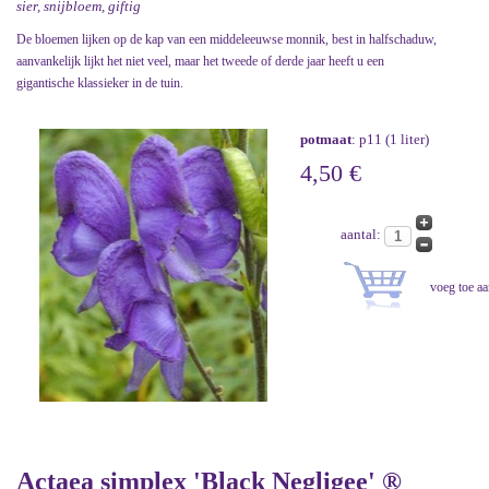
sier, snijbloem, giftig
De bloemen lijken op de kap van een middeleeuwse monnik, best in halfschaduw,
aanvankelijk lijkt het niet veel, maar het tweede of derde jaar heeft u een
gigantische klassieker in de tuin.
potmaat
: p11 (1 liter)
4,50 €
aantal:
Actaea simplex 'Black Negligee' ®