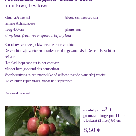
mini kiwi, bes-kiwi
kleur
crÃ¨me wit
bloeit van
mei
tot
juni
familie
Actinidiaceae
hoog
400 cm
plaats
zon
klimplant, fruit, vruchtgewas, bijenplant
Een nieuw vrouwelijk kiwi ras met rode vruchten.
De vruchten zijn zoeter en smaakvoller dan gewone kiwi. De schil is zacht en
eetbaar.
Het blad loopt rood uit in het voorjaar.
Minder hard groeiend dus hanteerbaar.
Voor bestuiving is een mannelijke of zelfbestuivende plant erbij vereist.
De vruchten rijpen vroeg, vanaf half september.
De smaak is rood.
2
aantal per m
:
1
potmaat
: hoge pot 11 cm
vierkant (2 liter) 60 cm
8,50 €