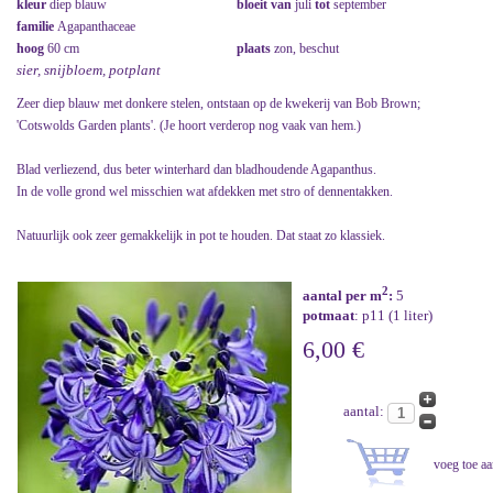
kleur
diep blauw
bloeit van
juli
tot
september
familie
Agapanthaceae
hoog
60 cm
plaats
zon, beschut
sier, snijbloem, potplant
Zeer diep blauw met donkere stelen, ontstaan op de kwekerij van Bob Brown;
'Cotswolds Garden plants'. (Je hoort verderop nog vaak van hem.)
Blad verliezend, dus beter winterhard dan bladhoudende Agapanthus.
In de volle grond wel misschien wat afdekken met stro of dennentakken.
Natuurlijk ook zeer gemakkelijk in pot te houden. Dat staat zo klassiek.
2
aantal per m
:
5
potmaat
: p11 (1 liter)
6,00 €
aantal: