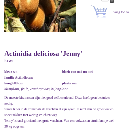
Actinidia deliciosa 'Jenny'
kiwi
kleur
wit
bloeit van
mei
tot
mei
familie
Actinidiaceae
hoog
600 cm
plaats
zon
klimplant, fruit, vruchtgewas, bijenplant
De meeste kiwirassen zijn niet goed zelfbestuivend. Deze heeft geen bestuiver
nodig.
Snoei Kiwi in de zomer als de vruchten al zijn gezet. Je remt dan de groei wat en
snoeit takken met weinig vruchten weg.
'Jenny' is snel groeiend met grote vruchten. Van een volwassen struik kun je wel
30 kg oogsten.