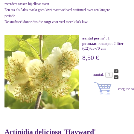
meerdere rassen bij elkaar staan
Een ras als Atlas maakt geen kiwi maar wel veel stuifmeel over een langere
periode.
De stuifmeel donor dus die zorgt voor veel meer kilo's kiwi.
2
aantal per m
:
1
potmaat
: rozenpot 2 liter
(C2) 65-70 cm
8,50 €
aantal:
Actinidia deliciosa 'Hayward'