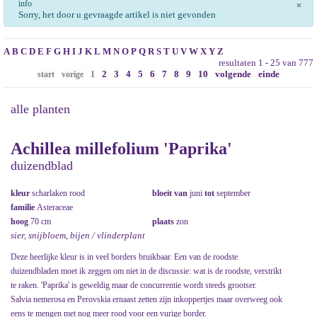
info
×
Sorry, het door u gevraagde artikel is niet gevonden
A
B
C
D
E
F
G
H
I
J
K
L
M
N
O
P
Q
R
S
T
U
V
W
X
Y
Z
resultaten 1 - 25 van 777
2
3
4
5
6
7
8
9
10
volgende
einde
start
vorige
1
alle planten
Achillea millefolium 'Paprika'
duizendblad
kleur
scharlaken rood
bloeit van
juni
tot
september
familie
Asteraceae
hoog
70 cm
plaats
zon
sier, snijbloem, bijen / vlinderplant
Deze heerlijke kleur is in veel borders bruikbaar. Een van de roodste
duizendbladen moet ik zeggen om niet in de discussie: wat is de roodste, verstrikt
te raken. 'Paprika' is geweldig maar de concurrentie wordt steeds grootser.
Salvia nemerosa en Perovskia ernaast zetten zijn inkoppertjes maar overweeg ook
eens te mengen met nog meer rood voor een vurige border.