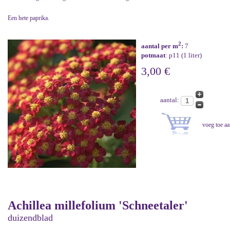
Een hete paprika.
2
aantal per m
:
7
potmaat
: p11 (1 liter)
3,00 €
aantal:
Achillea millefolium 'Schneetaler'
duizendblad