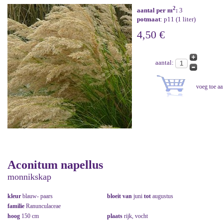
2
aantal per m
:
3
potmaat
: p11 (1 liter)
4,50 €
aantal:
Aconitum napellus
monnikskap
kleur
blauw- paars
bloeit van
juni
tot
augustus
familie
Ranunculaceae
hoog
150 cm
plaats
rijk, vocht