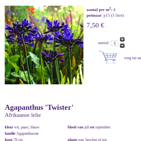
2
aantal per m
:
4
potmaat
: p11 (1 liter)
7,50 €
aantal:
Agapanthus 'Twister'
Afrikaanse lelie
kleur
wit, paars, blauw
bloeit van
juli
tot
september
familie
Agapanthaceae
hoog
70 cm
plaats
zon, beschut of pot