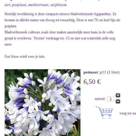
sier, potplant, mediterraan, snijbloem
Heerlijk tweekleurig is deze compacte nieuwe bladverliezende Agapanthus. Ze
bestaan in allerlei maten van dwerg tot reusachtig. Deze is met 70 cm heel fijn als
potplant.
Bladverliezende cultivars zoals deze maken aanzienlijk meer kans in de volle
grond te overleven. 'Twister' verdraagt tot -15 en met wat winterdek zelfs nog
meer.
Een frisse wind voor je tuin.
potmaat
: p11 (1 liter)
6,50 €
aantal: