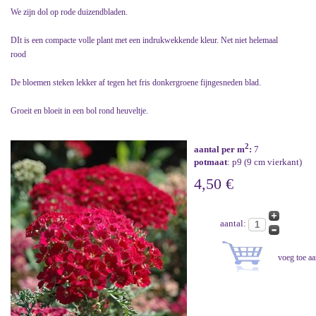
We zijn dol op rode duizendbladen.
DIt is een compacte volle plant met een indrukwekkende kleur. Net niet helemaal
rood
De bloemen steken lekker af tegen het fris donkergroene fijngesneden blad.
Groeit en bloeit in een bol rond heuveltje.
2
aantal per m
:
7
potmaat
: p9 (9 cm vierkant)
4,50 €
aantal: