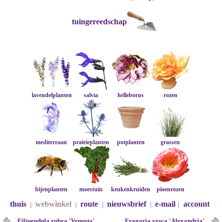
tuingereedschap
lavendelplanten
salvia
helleborus
rozen
mediterraan
prairieplanten
potplanten
grassen
bijenplanten
moestuin
keukenkruiden
pioenrozen
thuis
webwinkel
route
nieuwsbrief
e-mail
account
|
|
|
|
|
Filipendula rubra 'Venusta'
Fragaria vesca 'Alexandria'