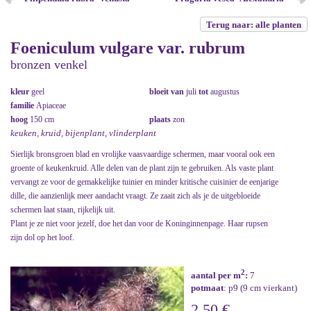
Terug naar: alle planten
Foeniculum vulgare var. rubrum
bronzen venkel
kleur
geel
bloeit van
juli
tot
augustus
familie
Apiaceae
hoog
150 cm
plaats
zon
keuken, kruid, bijenplant, vlinderplant
Sierlijk bronsgroen blad en vrolijke vaasvaardige schermen, maar vooral ook een
groente of keukenkruid. Alle delen van de plant zijn te gebruiken. Als vaste plant
vervangt ze voor de gemakkelijke tuinier en minder kritische cuisinier de eenjarige
dille, die aanzienlijk meer aandacht vraagt. Ze zaait zich als je de uitgebloeide
schermen laat staan, rijkelijk uit.
Plant je ze niet voor jezelf, doe het dan voor de Koninginnenpage. Haar rupsen
zijn dol op het loof.
2
aantal per m
:
7
potmaat
: p9 (9 cm vierkant)
2,50 €