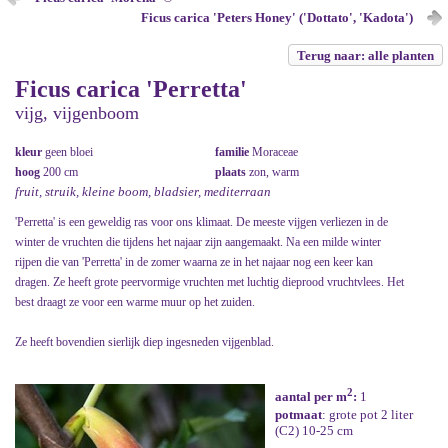
Ficus carica 'Peters Honey' ('Dottato', 'Kadota')
Terug naar: alle planten
Ficus carica 'Perretta'
vijg, vijgenboom
kleur
geen bloei
familie
Moraceae
hoog
200 cm
plaats
zon, warm
fruit, struik, kleine boom, bladsier, mediterraan
'Perretta' is een geweldig ras voor ons klimaat. De meeste vijgen verliezen in de
winter de vruchten die tijdens het najaar zijn aangemaakt. Na een milde winter
rijpen die van 'Perretta' in de zomer waarna ze in het najaar nog een keer kan
dragen. Ze heeft grote peervormige vruchten met luchtig dieprood vruchtvlees. Het
best draagt ze voor een warme muur op het zuiden.
Ze heeft bovendien sierlijk diep ingesneden vijgenblad.
2
aantal per m
:
1
potmaat
: grote pot 2 liter
(C2) 10-25 cm