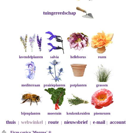
tuingereedschap
lavendelplanten
salvia
helleborus
rozen
mediterraan
prairieplanten
potplanten
grassen
bijenplanten
moestuin
keukenkruiden
pioenrozen
thuis
webwinkel
route
nieuwsbrief
e-mail
account
|
|
|
|
|
Ficus carica 'Morena' ®