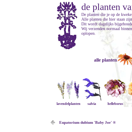
de planten va
De planten die je op de kweker
Alle planten die hier staan zi
Dit wordt dagelijks bijgehoud
Wij verzenden normaal binnen 
oplopen.
alle planten
lavendelplanten
salvia
helleborus
Eupatorium dubium 'Baby Joe' ®