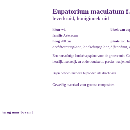
Eupatorium maculatum f.
leverkruid, koniginnekruid
kleur
wit
bloeit van
au
familie
Asteraceae
hoog
200 cm
plaats
zon, h
architectuurplant, landschapsplant, bijenplant, 
Een reusachtige landschapsplant voor de grotere tuin. Gr
heerlijk makkelijk en onderhoudsarm, precies wat je nodi
Bijen hebben hier een bijzonder late dracht aan.
Geweldig materiaal voor grootse composities.
terug naar boven ↑