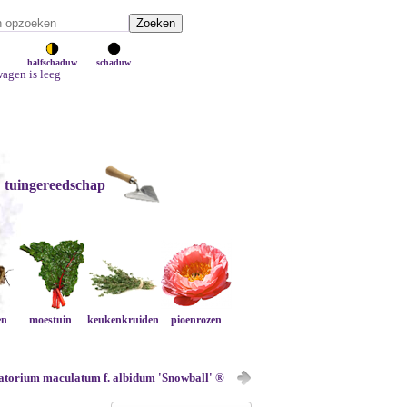
halfschaduw
schaduw
agen is leeg
tuingereedschap
en
moestuin
keukenkruiden
pioenrozen
torium maculatum f. albidum 'Snowball' ®