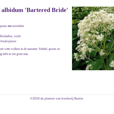
 albidum 'Bartered Bride'
gustus
tot
november
alfschaduw, vocht
vlinderplant
ote witte wolken in de nazomer. Subtiel, groots en
g hebt in een grote tuin.
©2026 de planten van kwekerij Bastin