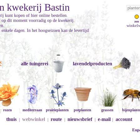
n kwekerij Bastin
ij kunt kopen of hier online bestellen.
jn op dit moment voorradig op de kwekerij.
zon
en.
winkelw
enkele dagen. In het hoogseizoen kan de levertijd
alle tuingerei
lavendelproducten
rozen
mediterraan
prairieplanten
potplanten
grassen
bijenplant
thuis
webwinkel
route
nieuwsbrief
e-mail
account
|
|
|
|
|
Eupa