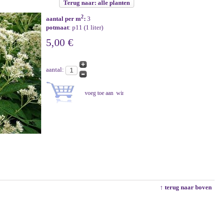
Terug naar: alle planten
2
aantal per m
:
3
potmaat
: p11 (1 liter)
5,00 €
aantal:
↑ terug naar boven