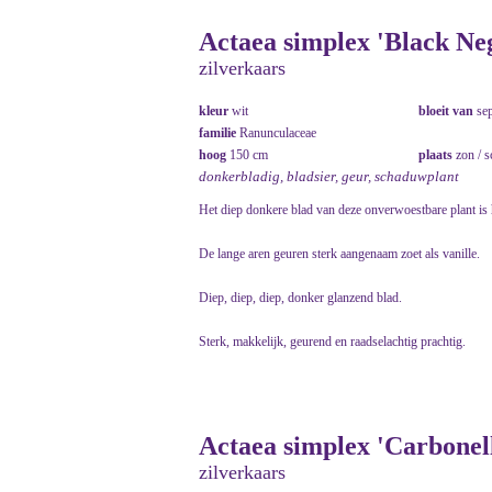
Actaea simplex 'Black Neg
zilverkaars
kleur
wit
bloeit van
se
familie
Ranunculaceae
hoog
150 cm
plaats
zon / 
donkerbladig, bladsier, geur, schaduwplant
Het diep donkere blad van deze onverwoestbare plant is 
De lange aren geuren sterk aangenaam zoet als vanille.
Diep, diep, diep, donker glanzend blad.
Sterk, makkelijk, geurend en raadselachtig prachtig.
Actaea simplex 'Carbonell
zilverkaars