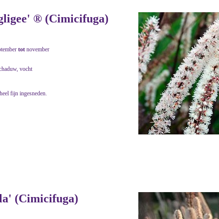
ligee' ® (Cimicifuga)
ptember
tot
november
schaduw, vocht
heel fijn ingesneden.
a' (Cimicifuga)