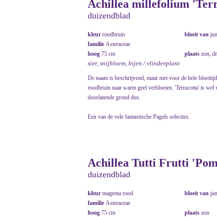
Achillea millefolium 'Ter
duizendblad
kleur
roodbruin
bloeit van
ju
familie
Asteraceae
hoog
75 cm
plaats
zon, d
sier, snijbloem, bijen / vlinderplant
De naam is beschrijvend, maar niet voor de hele bloeitijd
roodbruin naar warm geel verbloeien. 'Terracotta' is wel 
doorlatende grond dus.
Een van de vele fantastische Pagels selecties.
Achillea Tutti Frutti 'Po
duizendblad
kleur
magenta rood
bloeit van
ju
familie
Asteraceae
hoog
75 cm
plaats
zon