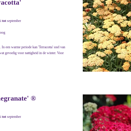
racotta'
ni
tot
september
roog
. In een warme periode kan 'Terracotta' snel van
wat gevoelig voor nattigheid in de winter. Voor
megranate' ®
ni
tot
september