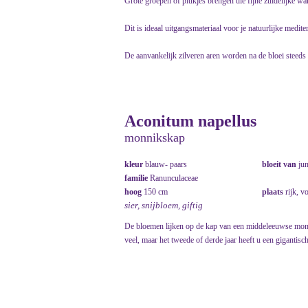
Grote groepen of plukjes brengen die fijne zuidelijke wa
Dit is ideaal uitgangsmateriaal voor je natuurlijke mediter
De aanvankelijk zilveren aren worden na de bloei steeds v
Aconitum napellus
monnikskap
kleur
blauw- paars
bloeit van
ju
familie
Ranunculaceae
hoog
150 cm
plaats
rijk, v
sier, snijbloem, giftig
De bloemen lijken op de kap van een middeleeuwse monnik
veel, maar het tweede of derde jaar heeft u een gigantisch