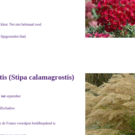
kleur. Net niet helemaal rood
 fijngesneden blad.
s (Stipa calamagrostis)
i
tot
september
alfschaduw
in de Franse vooralpen beeldbepalend is.