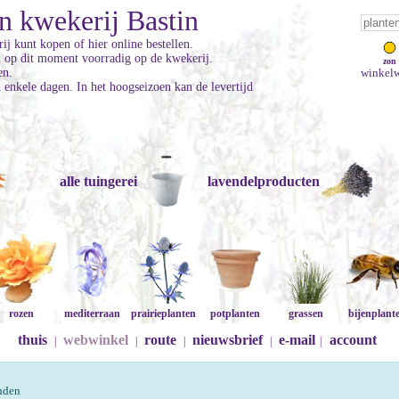
n kwekerij Bastin
ij kunt kopen of hier online bestellen.
jn op dit moment voorradig op de kwekerij.
zon
en.
winkelw
enkele dagen. In het hoogseizoen kan de levertijd
alle tuingerei
lavendelproducten
rozen
mediterraan
prairieplanten
potplanten
grassen
bijenplant
thuis
webwinkel
route
nieuwsbrief
e-mail
account
|
|
|
|
|
onden