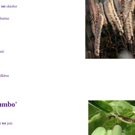
i
tot
oktober
 humus
end.
adkleur.
Jumbo'
i
tot
juni