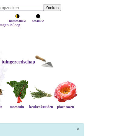
halfschaduw
schaduw
agen is leeg
tuingereedschap
en
moestuin
keukenkruiden
pioenrozen
×