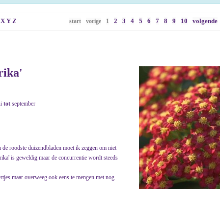
X
Y
Z
2
3
4
5
6
7
8
9
10
volgende
start
vorige
1
rika'
ni
tot
september
an de roodste duizendbladen moet ik zeggen om niet
aprika' is geweldig maar de concurrentie wordt steeds
pertjes maar overweeg ook eens te mengen met nog