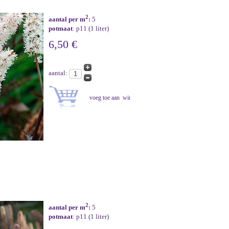
2
aantal per m
:
5
potmaat
: p11 (1 liter)
6,50 €
aantal:
2
aantal per m
:
5
potmaat
: p11 (1 liter)