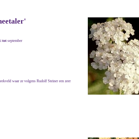
neetaler'
ni
tot
september
eekveld waar ze volgens Rudolf Steiner een zeer