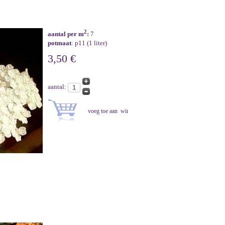
2
aantal per m
:
7
potmaat
: p11 (1 liter)
3,50 €
aantal: