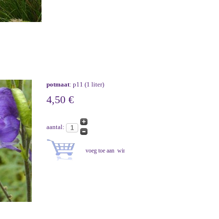
potmaat
: p11 (1 liter)
4,50 €
aantal: