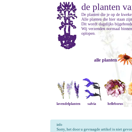
de planten va
De planten die je op de kweker
Alle planten die hier staan zi
Dit wordt dagelijks bijgehoud
Wij verzenden normaal binnen 
oplopen.
alle planten
lavendelplanten
salvia
helleborus
info
Sorry, het door u gevraagde artikel is niet gev