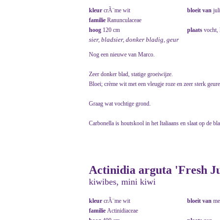
kleur
crÃ¨me wit
bloeit van
jul
familie
Ranunculaceae
hoog
120 cm
plaats
vocht,
sier, bladsier, donker bladig, geur
Nog een nieuwe van Marco.
Zeer donker blad, statige groeiwijze.
Bloei; crème wit met een vleugje roze en zeer sterk geur
Graag wat vochtige grond.
Carbonella is houtskool in het Italiaans en slaat op de bl
Actinidia arguta 'Fresh 
kiwibes, mini kiwi
kleur
crÃ¨me wit
bloeit van
me
familie
Actinidiaceae