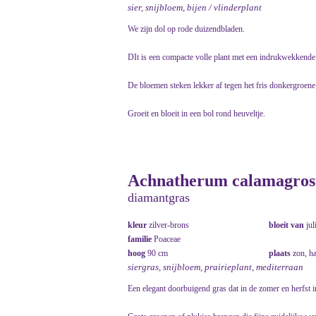
sier, snijbloem, bijen / vlinderplant
We zijn dol op rode duizendbladen.
DIt is een compacte volle plant met een indrukwekkende 
De bloemen steken lekker af tegen het fris donkergroene
Groeit en bloeit in een bol rond heuveltje.
Achnatherum calamagrosti
diamantgras
kleur
zilver-brons
bloeit van
jul
familie
Poaceae
hoog
90 cm
plaats
zon, h
siergras, snijbloem, prairieplant, mediterraan
Een elegant doorbuigend gras dat in de zomer en herfst 