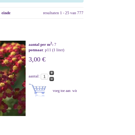
einde
resultaten 1 - 25 van 777
2
aantal per m
:
7
potmaat
: p11 (1 liter)
3,00 €
aantal: