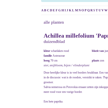
A
B
C
D
E
F
G
H
I
J
K
L
M
N
O
P
Q
R
S
T
U
V
W
alle planten
Achillea millefolium 'Pap
duizendblad
kleur
scharlaken rood
bloeit van
ju
familie
Asteraceae
hoog
70 cm
plaats
zon
sier, snijbloem, bijen / vlinderplant
Deze heerlijke kleur is in veel borders bruikbaar. Een v
in de discussie: wat is de roodste, verstrikt te raken. 'P
grootser.
Salvia nemerosa en Perovskia ernaast zetten zijn inkop
meer rood voor een vurige border.
Een hete paprika.