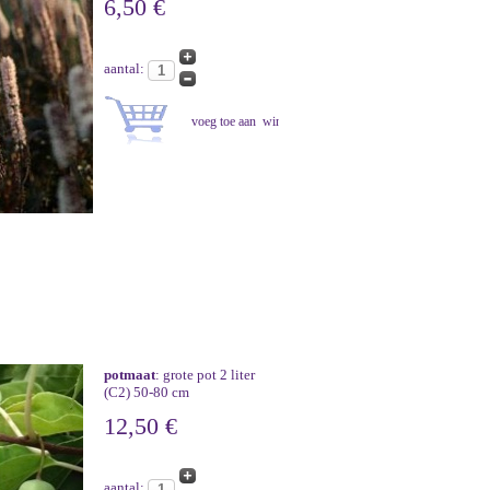
6,50 €
aantal:
potmaat
: grote pot 2 liter
(C2) 50-80 cm
12,50 €
aantal: