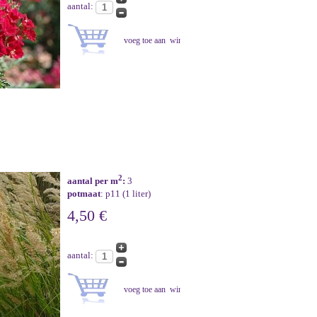
aantal:
2
aantal per m
:
3
potmaat
: p11 (1 liter)
4,50 €
aantal: