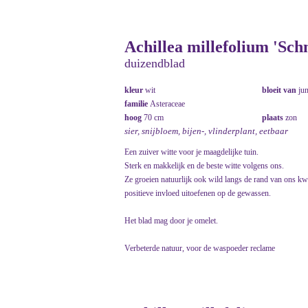
Achillea millefolium 'Sch
duizendblad
kleur
wit
bloeit van
ju
familie
Asteraceae
hoog
70 cm
plaats
zon
sier, snijbloem, bijen-, vlinderplant, eetbaar
Een zuiver witte voor je maagdelijke tuin.
Sterk en makkelijk en de beste witte volgens ons.
Ze groeien natuurlijk ook wild langs de rand van ons kw
positieve invloed uitoefenen op de gewassen.
Het blad mag door je omelet.
Verbeterde natuur, voor de waspoeder reclame