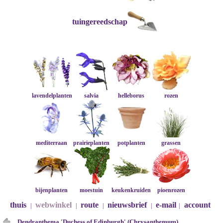
tuingereedschap
lavendelplanten
salvia
helleborus
rozen
mediterraan
prairieplanten
potplanten
grassen
bijenplanten
moestuin
keukenkruiden
pioenrozen
thuis
webwinkel
route
nieuwsbrief
e-mail
account
|
|
|
|
|
Dendranthema 'Duchess of Edinburgh' (Chrysanthemum)