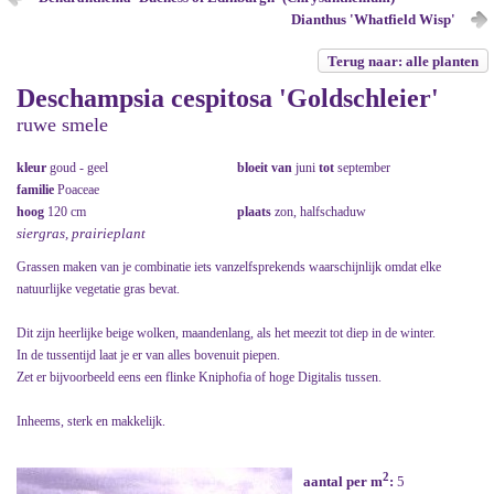
Dianthus 'Whatfield Wisp'
Terug naar: alle planten
Deschampsia cespitosa 'Goldschleier'
ruwe smele
kleur
goud - geel
bloeit van
juni
tot
september
familie
Poaceae
hoog
120 cm
plaats
zon, halfschaduw
siergras, prairieplant
Grassen maken van je combinatie iets vanzelfsprekends waarschijnlijk omdat elke
natuurlijke vegetatie gras bevat.
Dit zijn heerlijke beige wolken, maandenlang, als het meezit tot diep in de winter.
In de tussentijd laat je er van alles bovenuit piepen.
Zet er bijvoorbeeld eens een flinke Kniphofia of hoge Digitalis tussen.
Inheems, sterk en makkelijk.
2
aantal per m
:
5