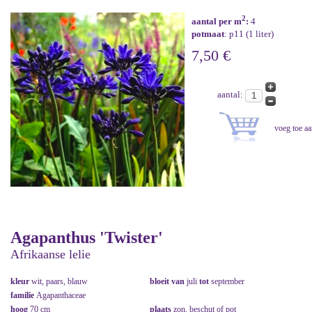
2
aantal per m
:
4
potmaat
: p11 (1 liter)
7,50 €
aantal:
Agapanthus 'Twister'
Afrikaanse lelie
kleur
wit, paars, blauw
bloeit van
juli
tot
september
familie
Agapanthaceae
hoog
70 cm
plaats
zon, beschut of pot