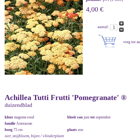
4,00 €
aantal:
Achillea Tutti Frutti 'Pomegranate' ®
duizendblad
kleur
magenta rood
bloeit van
juni
tot
september
familie
Asteraceae
hoog
75 cm
plaats
zon
sier, snijbloem, bijen / vlinderplant