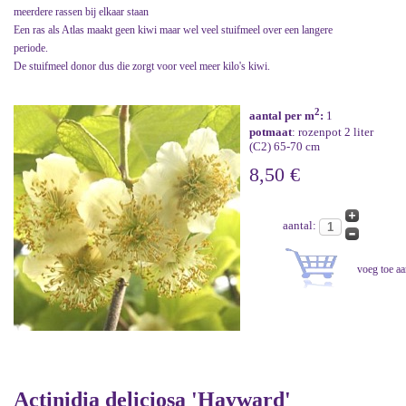
meerdere rassen bij elkaar staan
Een ras als Atlas maakt geen kiwi maar wel veel stuifmeel over een langere
periode.
De stuifmeel donor dus die zorgt voor veel meer kilo's kiwi.
2
aantal per m
:
1
potmaat
: rozenpot 2 liter
(C2) 65-70 cm
8,50 €
aantal:
Actinidia deliciosa 'Hayward'