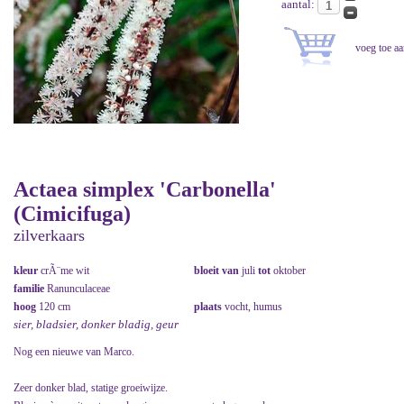
aantal:
Actaea simplex 'Carbonella'
(Cimicifuga)
zilverkaars
kleur
crÃ¨me wit
bloeit van
juli
tot
oktober
familie
Ranunculaceae
hoog
120 cm
plaats
vocht, humus
sier, bladsier, donker bladig, geur
Nog een nieuwe van Marco.
Zeer donker blad, statige groeiwijze.