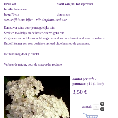
kleur
wit
bloeit van
juni
tot
september
familie
Asteraceae
hoog
70 cm
plaats
zon
sier, snijbloem, bijen-, vlinderplant, eetbaar
Een zuiver witte voor je maagdelijke tuin.
Sterk en makkelijk en de beste witte volgens ons.
Ze groeien natuurlijk ook wild langs de rand van ons kweekveld waar ze volgens
Rudolf Steiner een zeer positieve invloed uitoefenen op de gewassen.
Het blad mag door je omelet.
Verbeterde natuur, voor de waspoeder reclame
2
aantal per m
:
7
potmaat
: p11 (1 liter)
3,50 €
aantal: