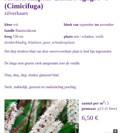
(Cimicifuga)
zilverkaars
kleur
wit
bloeit van
september
tot
november
familie
Ranunculaceae
hoog
150 cm
plaats
zon / schaduw, vocht
donkerbladig, bladsier, geur, schaduwplant
Het diep donkere blad van deze onverwoestbare plant is heel fijn ingesneden.
De lange aren geuren sterk aangenaam zoet als vanille.
Diep, diep, diep, donker glanzend blad.
Sterk, makkelijk, geurend en raadselachtig prachtig.
2
aantal per m
:
5
potmaat
: p11 (1 liter)
6,50 €