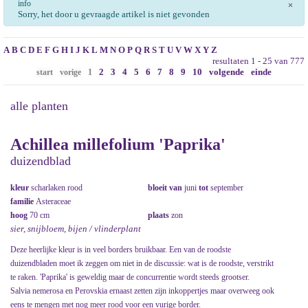
info
×
Sorry, het door u gevraagde artikel is niet gevonden
A
B
C
D
E
F
G
H
I
J
K
L
M
N
O
P
Q
R
S
T
U
V
W
X
Y
Z
resultaten 1 - 25 van 777
2
3
4
5
6
7
8
9
10
volgende
einde
start
vorige
1
alle planten
Achillea millefolium 'Paprika'
duizendblad
kleur
scharlaken rood
bloeit van
juni
tot
september
familie
Asteraceae
hoog
70 cm
plaats
zon
sier, snijbloem, bijen / vlinderplant
Deze heerlijke kleur is in veel borders bruikbaar. Een van de roodste
duizendbladen moet ik zeggen om niet in de discussie: wat is de roodste, verstrikt
te raken. 'Paprika' is geweldig maar de concurrentie wordt steeds grootser.
Salvia nemerosa en Perovskia ernaast zetten zijn inkoppertjes maar overweeg ook
eens te mengen met nog meer rood voor een vurige border.