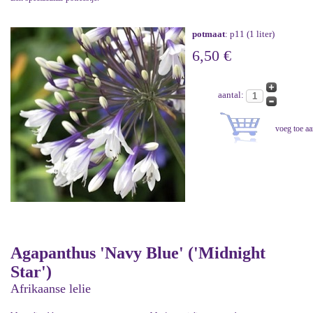
potmaat
: p11 (1 liter)
6,50 €
aantal:
Agapanthus 'Navy Blue' ('Midnight
Star')
Afrikaanse lelie