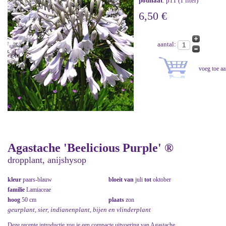
potmaat
: p11 (1 liter)
6,50 €
aantal:
Agastache 'Beelicious Purple' ®
dropplant, anijshysop
kleur
paars-blauw
bloeit van
juli
tot
oktober
familie
Lamiaceae
hoog
50 cm
plaats
zon
geurplant, sier, indianenplant, bijen en vlinderplant
Deze recente introductie zou je een compacte uitvoering van Agastache