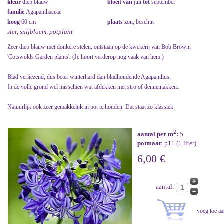
kleur
diep blauw
bloeit van
juli
tot
september
familie
Agapanthaceae
hoog
60 cm
plaats
zon, beschut
sier, snijbloem, potplant
Zeer diep blauw met donkere stelen, ontstaan op de kwekerij van Bob Brown;
'Cotswolds Garden plants'. (Je hoort verderop nog vaak van hem.)
Blad verliezend, dus beter winterhard dan bladhoudende Agapanthus.
In de volle grond wel misschien wat afdekken met stro of dennentakken.
Natuurlijk ook zeer gemakkelijk in pot te houden. Dat staat zo klassiek.
2
aantal per m
:
5
potmaat
: p11 (1 liter)
6,00 €
aantal: