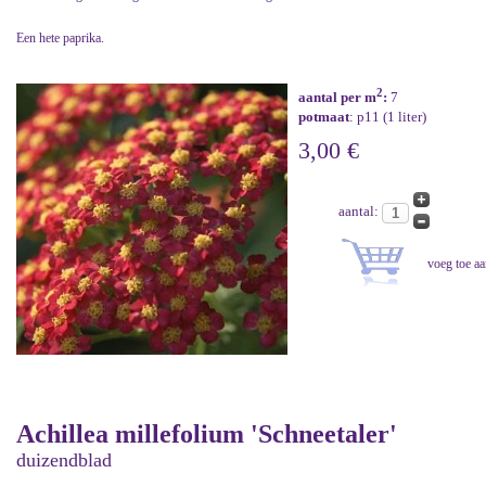
Een hete paprika.
2
aantal per m
:
7
potmaat
: p11 (1 liter)
3,00 €
aantal:
Achillea millefolium 'Schneetaler'
duizendblad