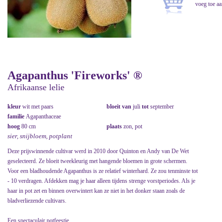
Agapanthus 'Fireworks' ®
Afrikaanse lelie
kleur
wit met paars
bloeit van
juli
tot
september
familie
Agapanthaceae
hoog
80 cm
plaats
zon, pot
sier, snijbloem, potplant
Deze prijswinnende cultivar werd in 2010 door Quinton en Andy van De Wet
geselecteerd. Ze bloeit tweekleurig met hangende bloemen in grote schermen.
Voor een bladhoudende Agapanthus is ze relatief winterhard. Ze zou tenminste tot
- 10 verdragen. Afdekken mag je haar alleen tijdens strenge vorstperiodes. Als je
haar in pot zet en binnen overwintert kan ze niet in het donker staan zoals de
bladverliezende cultivars.
Een spectaculair potfeestje.