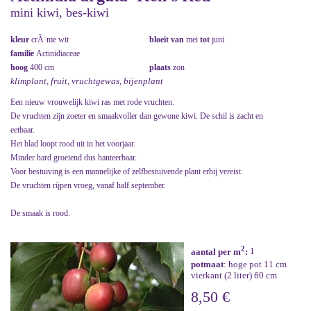
mini kiwi, bes-kiwi
kleur
crÃ¨me wit
bloeit van
mei
tot
juni
familie
Actinidiaceae
hoog
400 cm
plaats
zon
klimplant, fruit, vruchtgewas, bijenplant
Een nieuw vrouwelijk kiwi ras met rode vruchten.
De vruchten zijn zoeter en smaakvoller dan gewone kiwi. De schil is zacht en
eetbaar.
Het blad loopt rood uit in het voorjaar.
Minder hard groeiend dus hanteerbaar.
Voor bestuiving is een mannelijke of zelfbestuivende plant erbij vereist.
De vruchten rijpen vroeg, vanaf half september.
De smaak is rood.
2
aantal per m
:
1
potmaat
: hoge pot 11 cm
vierkant (2 liter) 60 cm
8,50 €