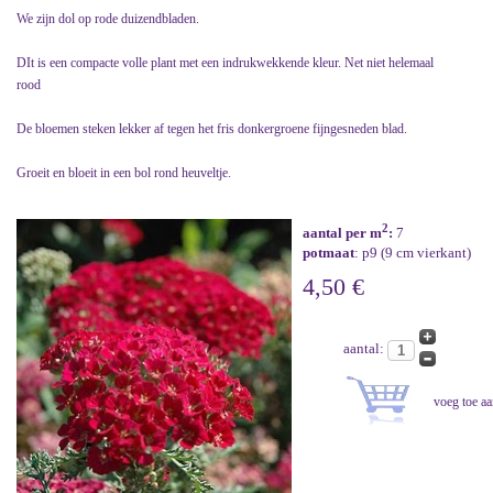
We zijn dol op rode duizendbladen.
DIt is een compacte volle plant met een indrukwekkende kleur. Net niet helemaal
rood
De bloemen steken lekker af tegen het fris donkergroene fijngesneden blad.
Groeit en bloeit in een bol rond heuveltje.
2
aantal per m
:
7
potmaat
: p9 (9 cm vierkant)
4,50 €
aantal: