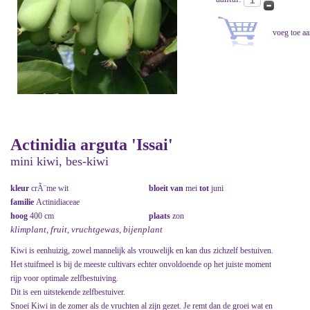
Actinidia arguta 'Issai'
mini kiwi, bes-kiwi
kleur
crÃ¨me wit
bloeit van
mei
tot
juni
familie
Actinidiaceae
hoog
400 cm
plaats
zon
klimplant, fruit, vruchtgewas, bijenplant
Kiwi is eenhuizig, zowel mannelijk als vrouwelijk en kan dus zichzelf bestuiven.
Het stuifmeel is bij de meeste cultivars echter onvoldoende op het juiste moment
rijp voor optimale zelfbestuiving.
Dit is een uitstekende zelfbestuiver.
Snoei Kiwi in de zomer als de vruchten al zijn gezet. Je remt dan de groei wat en