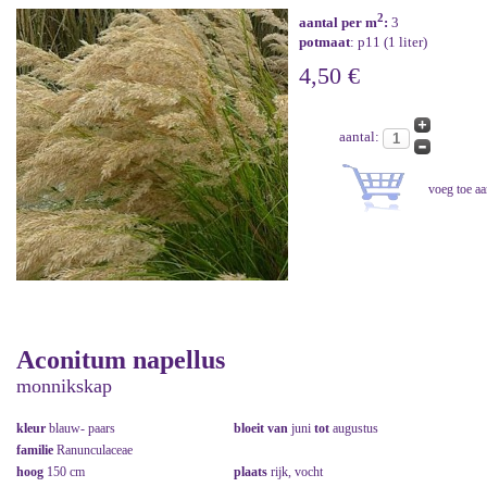
2
aantal per m
:
3
potmaat
: p11 (1 liter)
4,50 €
aantal:
Aconitum napellus
monnikskap
kleur
blauw- paars
bloeit van
juni
tot
augustus
familie
Ranunculaceae
hoog
150 cm
plaats
rijk, vocht