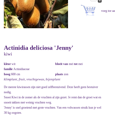
Actinidia deliciosa 'Jenny'
kiwi
kleur
wit
bloeit van
mei
tot
mei
familie
Actinidiaceae
hoog
600 cm
plaats
zon
klimplant, fruit, vruchtgewas, bijenplant
De meeste kiwirassen zijn niet goed zelfbestuivend. Deze heeft geen bestuiver
nodig.
Snoei Kiwi in de zomer als de vruchten al zijn gezet. Je remt dan de groei wat en
snoeit takken met weinig vruchten weg.
'Jenny' is snel groeiend met grote vruchten. Van een volwassen struik kun je wel
30 kg oogsten.