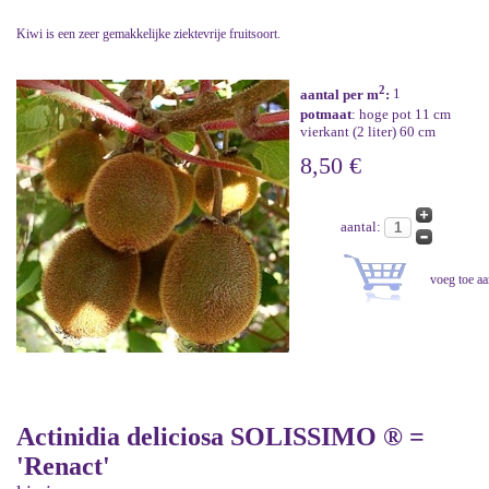
Kiwi is een zeer gemakkelijke ziektevrije fruitsoort.
2
aantal per m
:
1
potmaat
: hoge pot 11 cm
vierkant (2 liter) 60 cm
8,50 €
aantal:
Actinidia deliciosa SOLISSIMO ® =
'Renact'