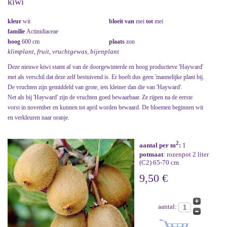
kiwi
kleur
wit
bloeit van
mei
tot
mei
familie
Actinidiaceae
hoog
600 cm
plaats
zon
klimplant, fruit, vruchtgewas, bijenplant
Deze nieuwe kiwi stamt af van de doorgewinterde en hoog productieve 'Hayward'
met als verschil dat deze zelf bestuivend is. Er hoeft dus geen 'mannelijke plant bij.
De vruchten zijn gemiddeld van grote, iets kleiner dan die van 'Hayward'.
Net als bij 'Hayward' zijn de vruchten goed bewaarbaar. Ze rijpen na de eerste
vorst in november en kunnen tot april worden bewaard. De bloemen beginnen wit
en verkleuren naar oranje.
2
aantal per m
:
1
potmaat
: rozenpot 2 liter
(C2) 65-70 cm
9,50 €
aantal: