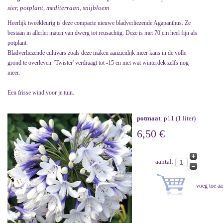
sier, potplant, mediterraan, snijbloem
Heerlijk tweekleurig is deze compacte nieuwe bladverliezende Agapanthus. Ze
bestaan in allerlei maten van dwerg tot reusachtig. Deze is met 70 cm heel fijn als
potplant.
Bladverliezende cultivars zoals deze maken aanzienlijk meer kans in de volle
grond te overleven. 'Twister' verdraagt tot -15 en met wat winterdek zelfs nog
meer.
Een frisse wind voor je tuin.
potmaat
: p11 (1 liter)
6,50 €
aantal: