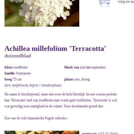
Achillea millefolium 'Terracotta'
duizendblad
kleur
roodbruin
bloeit van
juni
tot
september
familie
Asteraceae
hoog
75 cm
plaats
zon, droog
sier, snijbloem, bijen / vlinderplant
De naam is beschrijvend, maar niet voor de hele bloeitijd. In een warme periode
kan 'Terracotta' snel van roodbruin naar warm geel verbloeien. 'Terracotta' is wel
wat gevoelig voor nattigheid in de winter. Voor doorlatende grond dus.
Een van de vele fantastische Pagels selecties.
potmaat
: p11 (1 liter)