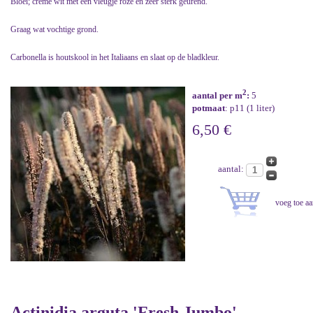
Bloei; crème wit met een vleugje roze en zeer sterk geurend.
Graag wat vochtige grond.
Carbonella is houtskool in het Italiaans en slaat op de bladkleur.
2
aantal per m
:
5
potmaat
: p11 (1 liter)
6,50 €
aantal:
Actinidia arguta 'Fresh Jumbo'