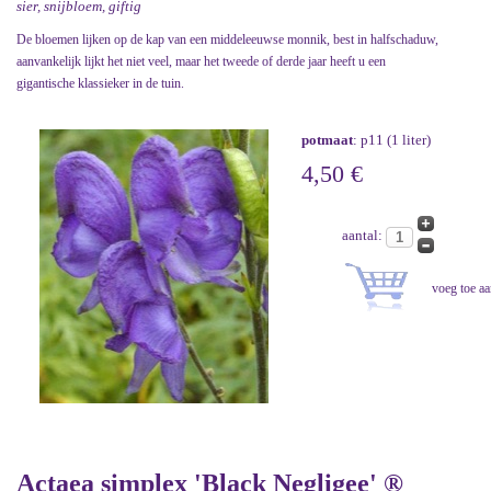
sier, snijbloem, giftig
De bloemen lijken op de kap van een middeleeuwse monnik, best in halfschaduw,
aanvankelijk lijkt het niet veel, maar het tweede of derde jaar heeft u een
gigantische klassieker in de tuin.
potmaat
: p11 (1 liter)
4,50 €
aantal:
Actaea simplex 'Black Negligee' ®