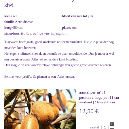
kiwi
kleur
wit
bloeit van
mei
tot
juni
familie
Actinidiaceae
hoog
600 cm
plaats
zon
klimplant, fruit, vruchtgewas, bijenplant
'Hayward' heeft grote, goed smakende uniforme vruchten. Die je in je kelder nog
maanden kunt bewaren
Het eigen stuifmeel is zwak en bestuift de plant onvoldoende. Dus je moet er wel
een bestuiver zoals 'Atlas' of een andere kiwi bijzetten.
Dan mag je op een voortreffelijke opbrengst van goede grote vruchten rekenen.
Een ras voor profi's. Ze planten er een 'Atlas tussen.
2
aantal per m
:
1
potmaat
: hoge pot 11 cm
vierkant (2 liter) 60 cm
12,50 €
aantal: