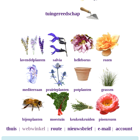
tuingereedschap
lavendelplanten
salvia
helleborus
rozen
mediterraan
prairieplanten
potplanten
grassen
bijenplanten
moestuin
keukenkruiden
pioenrozen
thuis
webwinkel
route
nieuwsbrief
e-mail
account
|
|
|
|
|