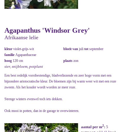
Agapanthus 'Windsor Grey'
Afrikaanse lelie
kleur
violet-grijs-wit
bloeit van
juli
tot
september
familie
Agapanthaceae
hoog
120 cm
plaats
zon
sier, snijbloem, potplant
Een best redelijk vorstbestendige, bladverliezende en zeer hoge vorm met een
bijzondere aristocratische kleur. De bloemen zijn bij warm weer wit met een roze
zweem. Als het kouder wordt worden ze meer roze.
Strenge winters evenwel toch iets dekken.
Ook mooi in potten, dan in de garage te overwinteren.
2
aantal per m
:
5