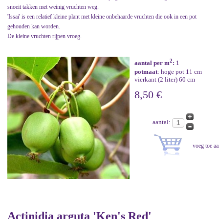
snoeit takken met weinig vruchten weg.
'Issai' is een relatief kleine plant met kleine onbehaarde vruchten die ook in een pot
gehouden kan worden.
De kleine vruchten rijpen vroeg.
2
aantal per m
:
1
potmaat
: hoge pot 11 cm
vierkant (2 liter) 60 cm
8,50 €
aantal:
Actinidia arguta 'Ken's Red'