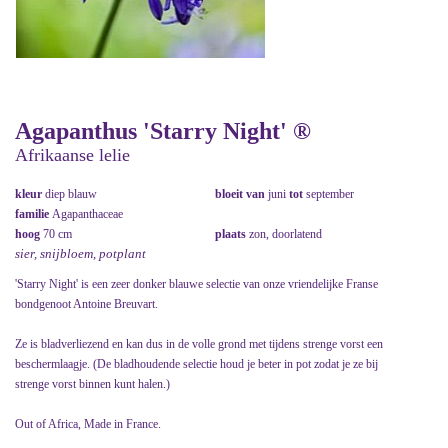
Agapanthus 'Starry Night' ®
Afrikaanse lelie
kleur
diep blauw
bloeit van
juni
tot
september
familie
Agapanthaceae
hoog
70 cm
plaats
zon, doorlatend
sier, snijbloem, potplant
'Starry Night' is een zeer donker blauwe selectie van onze vriendelijke Franse
bondgenoot Antoine Breuvart.
Ze is bladverliezend en kan dus in de volle grond met tijdens strenge vorst een
beschermlaagje. (De bladhoudende selectie houd je beter in pot zodat je ze bij
strenge vorst binnen kunt halen.)
Out of Africa, Made in France.