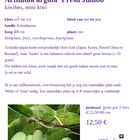
kiwibes, mini kiwi
kleur
crÃ¨me wit
bloeit van
mei
tot
juni
familie
Actinidiaceae
hoog
400 cm
plaats
zon
klimplant, fruit, vruchtgewas, bijenplant
Actinidia arguta komt oorspronkelijk Oost-Azië (Japan, Korea, Noord-China en
Rusland), maar 'Jumbo' is een Italiaanse selectie met relatief grote bessen (± 10
gram).
Die hebben een frisse, zoete smaak met een goede balans tussen zoet en zuur.
Je eet ze met schil.
Ze is niet zelfbestuivend, voor bestuiving heb je nog een mannelijke plant zoals
'Weiki' of 'Atlas' nodig. Een mannelijke plant op 4–8 vrouwelijke is voldoende.
potmaat
: grote pot 2 liter
(C2) 50-80 cm
12,50 €
aantal: