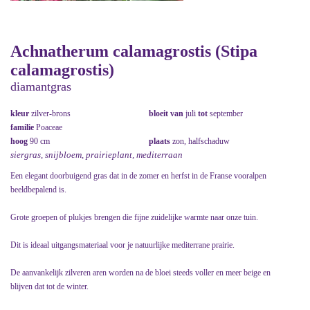
Achnatherum calamagrostis (Stipa
calamagrostis)
diamantgras
kleur
zilver-brons
bloeit van
juli
tot
september
familie
Poaceae
hoog
90 cm
plaats
zon, halfschaduw
siergras, snijbloem, prairieplant, mediterraan
Een elegant doorbuigend gras dat in de zomer en herfst in de Franse vooralpen
beeldbepalend is.
Grote groepen of plukjes brengen die fijne zuidelijke warmte naar onze tuin.
Dit is ideaal uitgangsmateriaal voor je natuurlijke mediterrane prairie.
De aanvankelijk zilveren aren worden na de bloei steeds voller en meer beige en
blijven dat tot de winter.