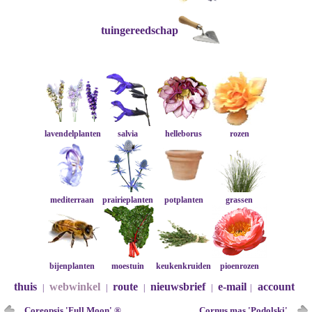
tuingereedschap
lavendelplanten
salvia
helleborus
rozen
mediterraan
prairieplanten
potplanten
grassen
bijenplanten
moestuin
keukenkruiden
pioenrozen
thuis
webwinkel
route
nieuwsbrief
e-mail
account
|
|
|
|
|
Coreopsis 'Full Moon' ®
Cornus mas 'Podolski'