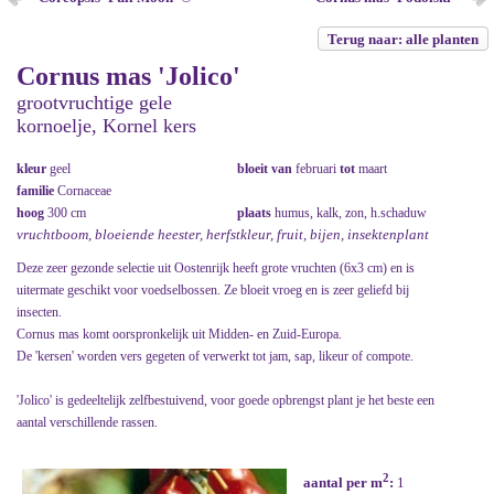
Terug naar: alle planten
Cornus mas 'Jolico'
grootvruchtige gele
kornoelje, Kornel kers
kleur
geel
bloeit van
februari
tot
maart
familie
Cornaceae
hoog
300 cm
plaats
humus, kalk, zon, h.schaduw
vruchtboom, bloeiende heester, herfstkleur, fruit, bijen, insektenplant
Deze zeer gezonde selectie uit Oostenrijk heeft grote vruchten (6x3 cm) en is
uitermate geschikt voor voedselbossen. Ze bloeit vroeg en is zeer geliefd bij
insecten.
Cornus mas komt oorspronkelijk uit Midden- en Zuid-Europa.
De 'kersen' worden vers gegeten of verwerkt tot jam, sap, likeur of compote.
'Jolico' is gedeeltelijk zelfbestuivend, voor goede opbrengst plant je het beste een
aantal verschillende rassen.
2
aantal per m
:
1