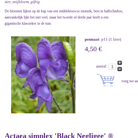
sier, snijbloem, giftig
De bloemen lijken op de kap van een middeleeuwse monnik, best in halfschaduw,
aanvankelijk lijkt het niet veel, maar het tweede of derde jaar heeft u een
gigantische klassieker in de tuin.
potmaat
: p11 (1 liter)
4,50 €
aantal:
Actaea simplex 'Black Negligee' ®