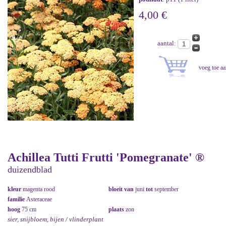
4,00 €
aantal:
Achillea Tutti Frutti 'Pomegranate' ®
duizendblad
kleur
magenta rood
bloeit van
juni
tot
september
familie
Asteraceae
hoog
75 cm
plaats
zon
sier, snijbloem, bijen / vlinderplant