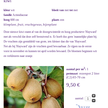
kiwi
kleur
wit
bloeit van
mei
tot
mei
familie
Actinidiaceae
hoog
600 cm
plaats
zon
klimplant, fruit, vruchtgewas, bijenplant
Deze nieuwe kiwi stamt af van de doorgewinterde en hoog productieve 'Hayward'
met als verschil dat deze zelf bestuivend is. Er hoeft dus geen 'mannelijke plant bij.
De vruchten zijn gemiddeld van grote, iets kleiner dan die van 'Hayward'.
Net als bij 'Hayward' zijn de vruchten goed bewaarbaar. Ze rijpen na de eerste
vorst in november en kunnen tot april worden bewaard. De bloemen beginnen wit
en verkleuren naar oranje.
2
aantal per m
:
1
potmaat
: rozenpot 2 liter
(C2) 65-70 cm
9,50 €
aantal: