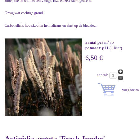
Bloei; crème wit met een vleugje roze en zeer sterk geurend.
Graag wat vochtige grond.
Carbonella is houtskool in het Italiaans en slaat op de bladkleur.
2
aantal per m
:
5
potmaat
: p11 (1 liter)
6,50 €
aantal:
Actinidia arguta 'Fresh Jumbo'