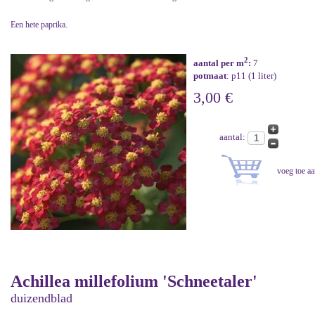
Een hete paprika.
2
aantal per m
:
7
potmaat
: p11 (1 liter)
3,00 €
aantal:
Achillea millefolium 'Schneetaler'
duizendblad