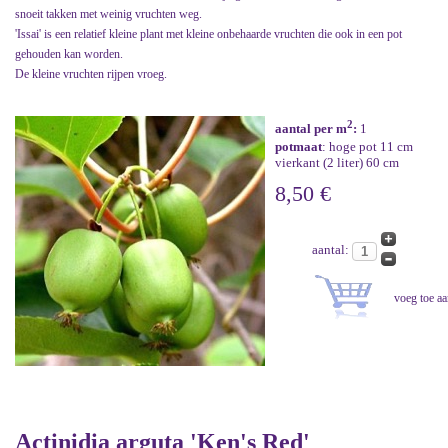
snoeit takken met weinig vruchten weg.
'Issai' is een relatief kleine plant met kleine onbehaarde vruchten die ook in een pot
gehouden kan worden.
De kleine vruchten rijpen vroeg.
2
aantal per m
:
1
potmaat
: hoge pot 11 cm
vierkant (2 liter) 60 cm
8,50 €
aantal:
Actinidia arguta 'Ken's Red'