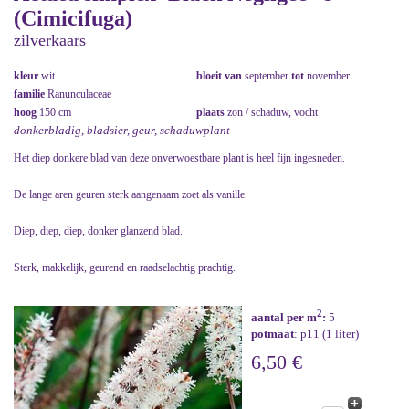
(Cimicifuga)
zilverkaars
kleur
wit
bloeit van
september
tot
november
familie
Ranunculaceae
hoog
150 cm
plaats
zon / schaduw, vocht
donkerbladig, bladsier, geur, schaduwplant
Het diep donkere blad van deze onverwoestbare plant is heel fijn ingesneden.
De lange aren geuren sterk aangenaam zoet als vanille.
Diep, diep, diep, donker glanzend blad.
Sterk, makkelijk, geurend en raadselachtig prachtig.
2
aantal per m
:
5
potmaat
: p11 (1 liter)
6,50 €