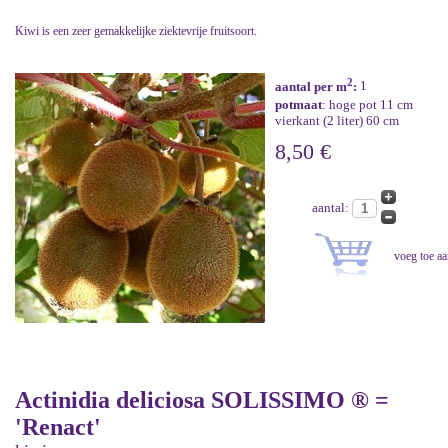
Kiwi is een zeer gemakkelijke ziektevrije fruitsoort.
2
aantal per m
:
1
potmaat
: hoge pot 11 cm
vierkant (2 liter) 60 cm
8,50 €
aantal:
Actinidia deliciosa SOLISSIMO ® =
'Renact'