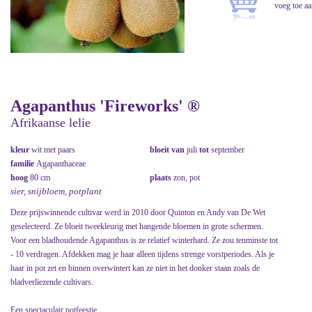
Agapanthus 'Fireworks' ®
Afrikaanse lelie
kleur
wit met paars
bloeit van
juli
tot
september
familie
Agapanthaceae
hoog
80 cm
plaats
zon, pot
sier, snijbloem, potplant
Deze prijswinnende cultivar werd in 2010 door Quinton en Andy van De Wet
geselecteerd. Ze bloeit tweekleurig met hangende bloemen in grote schermen.
Voor een bladhoudende Agapanthus is ze relatief winterhard. Ze zou tenminste tot
- 10 verdragen. Afdekken mag je haar alleen tijdens strenge vorstperiodes. Als je
haar in pot zet en binnen overwintert kan ze niet in het donker staan zoals de
bladverliezende cultivars.
Een spectaculair potfeestje.