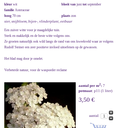
kleur
wit
bloeit van
juni
tot
september
familie
Asteraceae
hoog
70 cm
plaats
zon
sier, snijbloem, bijen-, vlinderplant, eetbaar
Een zuiver witte voor je maagdelijke tuin.
Sterk en makkelijk en de beste witte volgens ons.
Ze groeien natuurlijk ook wild langs de rand van ons kweekveld waar ze volgens
Rudolf Steiner een zeer positieve invloed uitoefenen op de gewassen.
Het blad mag door je omelet.
Verbeterde natuur, voor de waspoeder reclame
2
aantal per m
:
7
potmaat
: p11 (1 liter)
3,50 €
aantal: