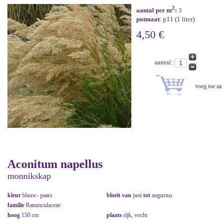
2
aantal per m
:
3
potmaat
: p11 (1 liter)
4,50 €
aantal:
Aconitum napellus
monnikskap
kleur
blauw- paars
bloeit van
juni
tot
augustus
familie
Ranunculaceae
hoog
150 cm
plaats
rijk, vocht