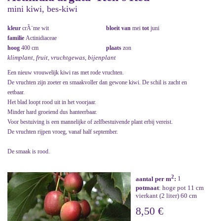
mini kiwi, bes-kiwi
kleur
crÃ¨me wit
bloeit van
mei
tot
juni
familie
Actinidiaceae
hoog
400 cm
plaats
zon
klimplant, fruit, vruchtgewas, bijenplant
Een nieuw vrouwelijk kiwi ras met rode vruchten.
De vruchten zijn zoeter en smaakvoller dan gewone kiwi. De schil is zacht en
eetbaar.
Het blad loopt rood uit in het voorjaar.
Minder hard groeiend dus hanteerbaar.
Voor bestuiving is een mannelijke of zelfbestuivende plant erbij vereist.
De vruchten rijpen vroeg, vanaf half september.
De smaak is rood.
2
aantal per m
:
1
potmaat
: hoge pot 11 cm
vierkant (2 liter) 60 cm
8,50 €