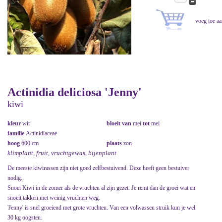
Actinidia deliciosa 'Jenny'
kiwi
kleur
wit
bloeit van
mei
tot
mei
familie
Actinidiaceae
hoog
600 cm
plaats
zon
klimplant, fruit, vruchtgewas, bijenplant
De meeste kiwirassen zijn niet goed zelfbestuivend. Deze heeft geen bestuiver
nodig.
Snoei Kiwi in de zomer als de vruchten al zijn gezet. Je remt dan de groei wat en
snoeit takken met weinig vruchten weg.
'Jenny' is snel groeiend met grote vruchten. Van een volwassen struik kun je wel
30 kg oogsten.