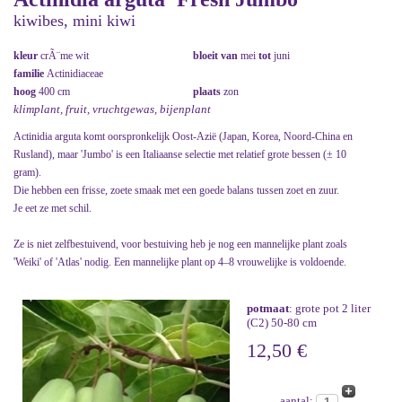
kiwibes, mini kiwi
kleur
crÃ¨me wit
bloeit van
mei
tot
juni
familie
Actinidiaceae
hoog
400 cm
plaats
zon
klimplant, fruit, vruchtgewas, bijenplant
Actinidia arguta komt oorspronkelijk Oost-Azië (Japan, Korea, Noord-China en
Rusland), maar 'Jumbo' is een Italiaanse selectie met relatief grote bessen (± 10
gram).
Die hebben een frisse, zoete smaak met een goede balans tussen zoet en zuur.
Je eet ze met schil.
Ze is niet zelfbestuivend, voor bestuiving heb je nog een mannelijke plant zoals
'Weiki' of 'Atlas' nodig. Een mannelijke plant op 4–8 vrouwelijke is voldoende.
potmaat
: grote pot 2 liter
(C2) 50-80 cm
12,50 €
aantal: