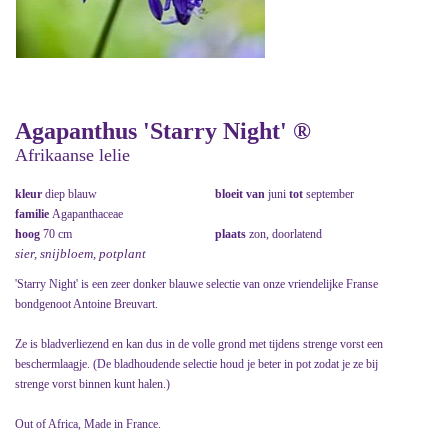
Agapanthus 'Starry Night' ®
Afrikaanse lelie
kleur
diep blauw
bloeit van
juni
tot
september
familie
Agapanthaceae
hoog
70 cm
plaats
zon, doorlatend
sier, snijbloem, potplant
'Starry Night' is een zeer donker blauwe selectie van onze vriendelijke Franse
bondgenoot Antoine Breuvart.
Ze is bladverliezend en kan dus in de volle grond met tijdens strenge vorst een
beschermlaagje. (De bladhoudende selectie houd je beter in pot zodat je ze bij
strenge vorst binnen kunt halen.)
Out of Africa, Made in France.