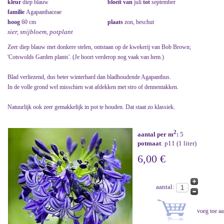
kleur
diep blauw
bloeit van
juli
tot
september
familie
Agapanthaceae
hoog
60 cm
plaats
zon, beschut
sier, snijbloem, potplant
Zeer diep blauw met donkere stelen, ontstaan op de kwekerij van Bob Brown;
'Cotswolds Garden plants'. (Je hoort verderop nog vaak van hem.)
Blad verliezend, dus beter winterhard dan bladhoudende Agapanthus.
In de volle grond wel misschien wat afdekken met stro of dennentakken.
Natuurlijk ook zeer gemakkelijk in pot te houden. Dat staat zo klassiek.
2
aantal per m
:
5
potmaat
: p11 (1 liter)
6,00 €
aantal: