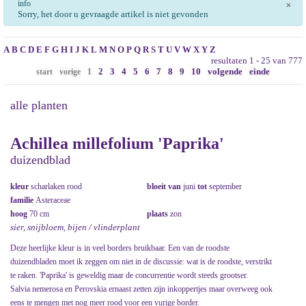
info
×
Sorry, het door u gevraagde artikel is niet gevonden
A
B
C
D
E
F
G
H
I
J
K
L
M
N
O
P
Q
R
S
T
U
V
W
X
Y
Z
resultaten 1 - 25 van 777
2
3
4
5
6
7
8
9
10
volgende
einde
start
vorige
1
alle planten
Achillea millefolium 'Paprika'
duizendblad
kleur
scharlaken rood
bloeit van
juni
tot
september
familie
Asteraceae
hoog
70 cm
plaats
zon
sier, snijbloem, bijen / vlinderplant
Deze heerlijke kleur is in veel borders bruikbaar. Een van de roodste
duizendbladen moet ik zeggen om niet in de discussie: wat is de roodste, verstrikt
te raken. 'Paprika' is geweldig maar de concurrentie wordt steeds grootser.
Salvia nemerosa en Perovskia ernaast zetten zijn inkoppertjes maar overweeg ook
eens te mengen met nog meer rood voor een vurige border.