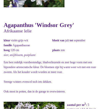
Agapanthus 'Windsor Grey'
Afrikaanse lelie
kleur
violet-grijs-wit
bloeit van
juli
tot
september
familie
Agapanthaceae
hoog
120 cm
plaats
zon
sier, snijbloem, potplant
Een best redelijk vorstbestendige, bladverliezende en zeer hoge vorm met een
bijzondere aristocratische kleur. De bloemen zijn bij warm weer wit met een roze
zweem. Als het kouder wordt worden ze meer roze.
Strenge winters evenwel toch iets dekken.
Ook mooi in potten, dan in de garage te overwinteren.
2
aantal per m
:
5