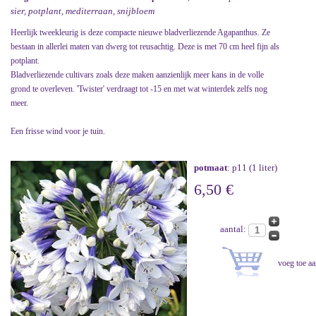
sier, potplant, mediterraan, snijbloem
Heerlijk tweekleurig is deze compacte nieuwe bladverliezende Agapanthus. Ze
bestaan in allerlei maten van dwerg tot reusachtig. Deze is met 70 cm heel fijn als
potplant.
Bladverliezende cultivars zoals deze maken aanzienlijk meer kans in de volle
grond te overleven. 'Twister' verdraagt tot -15 en met wat winterdek zelfs nog
meer.
Een frisse wind voor je tuin.
potmaat
: p11 (1 liter)
6,50 €
aantal: