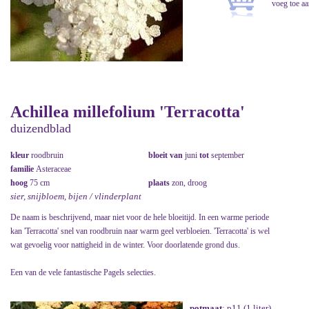
Achillea millefolium 'Terracotta'
duizendblad
kleur
roodbruin
bloeit van
juni
tot
september
familie
Asteraceae
hoog
75 cm
plaats
zon, droog
sier, snijbloem, bijen / vlinderplant
De naam is beschrijvend, maar niet voor de hele bloeitijd. In een warme periode
kan 'Terracotta' snel van roodbruin naar warm geel verbloeien. 'Terracotta' is wel
wat gevoelig voor nattigheid in de winter. Voor doorlatende grond dus.
Een van de vele fantastische Pagels selecties.
potmaat
: p11 (1 liter)