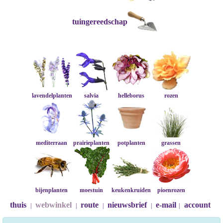
tuingereedschap
lavendelplanten
salvia
helleborus
rozen
mediterraan
prairieplanten
potplanten
grassen
bijenplanten
moestuin
keukenkruiden
pioenrozen
thuis
webwinkel
route
nieuwsbrief
e-mail
account
|
|
|
|
|