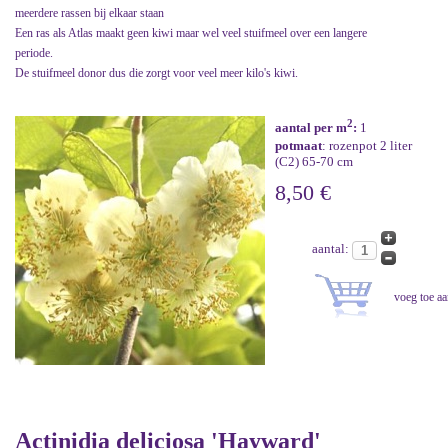
meerdere rassen bij elkaar staan
Een ras als Atlas maakt geen kiwi maar wel veel stuifmeel over een langere
periode.
De stuifmeel donor dus die zorgt voor veel meer kilo's kiwi.
2
aantal per m
:
1
potmaat
: rozenpot 2 liter
(C2) 65-70 cm
8,50 €
aantal:
Actinidia deliciosa 'Hayward'