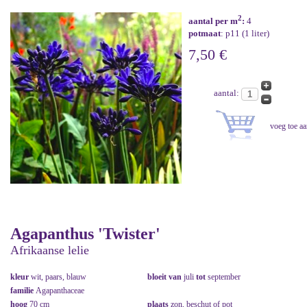
2
aantal per m
:
4
potmaat
: p11 (1 liter)
7,50 €
aantal:
Agapanthus 'Twister'
Afrikaanse lelie
kleur
wit, paars, blauw
bloeit van
juli
tot
september
familie
Agapanthaceae
hoog
70 cm
plaats
zon, beschut of pot