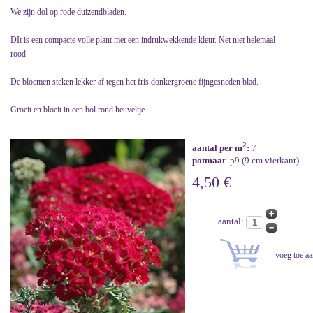
We zijn dol op rode duizendbladen.
DIt is een compacte volle plant met een indrukwekkende kleur. Net niet helemaal
rood
De bloemen steken lekker af tegen het fris donkergroene fijngesneden blad.
Groeit en bloeit in een bol rond heuveltje.
2
aantal per m
:
7
potmaat
: p9 (9 cm vierkant)
4,50 €
aantal: