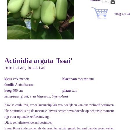
Actinidia arguta 'Issai'
mini kiwi, bes-kiwi
kleur
crÃ¨me wit
bloeit van
mei
tot
juni
familie
Actinidiaceae
hoog
400 cm
plaats
zon
klimplant, fruit, vruchtgewas, bijenplant
Kiwi is eenhuizig, zowel mannelijk als vrouwelijk en kan dus zichzelf bestuiven.
Het stuifmeel is bij de meeste cultivars echter onvoldoende op het juiste moment
rijp voor optimale zelfbestuiving.
Dit is een uitstekende zelfbestuiver.
Snoei Kiwi in de zomer als de vruchten al zijn gezet. Je remt dan de groei wat en