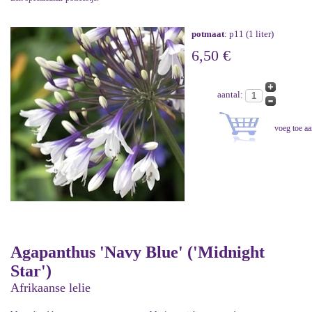
potmaat
: p11 (1 liter)
6,50 €
aantal:
Agapanthus 'Navy Blue' ('Midnight
Star')
Afrikaanse lelie