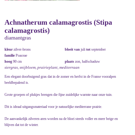
Achnatherum calamagrostis (Stipa
calamagrostis)
diamantgras
kleur
zilver-brons
bloeit van
juli
tot
september
familie
Poaceae
hoog
90 cm
plaats
zon, halfschaduw
siergras, snijbloem, prairieplant, mediterraan
Een elegant doorbuigend gras dat in de zomer en herfst in de Franse vooralpen
beeldbepalend is.
Grote groepen of plukjes brengen die fijne zuidelijke warmte naar onze tuin.
Dit is ideaal uitgangsmateriaal voor je natuurlijke mediterrane prairie.
De aanvankelijk zilveren aren worden na de bloei steeds voller en meer beige en
blijven dat tot de winter.