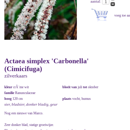
aantal:
Actaea simplex 'Carbonella'
(Cimicifuga)
zilverkaars
kleur
crÃ¨me wit
bloeit van
juli
tot
oktober
familie
Ranunculaceae
hoog
120 cm
plaats
vocht, humus
sier, bladsier, donker bladig, geur
Nog een nieuwe van Marco.
Zeer donker blad, statige groeiwijze.