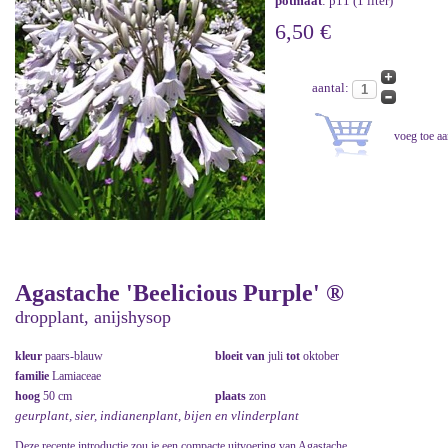
potmaat
: p11 (1 liter)
6,50 €
aantal:
Agastache 'Beelicious Purple' ®
dropplant, anijshysop
kleur
paars-blauw
bloeit van
juli
tot
oktober
familie
Lamiaceae
hoog
50 cm
plaats
zon
geurplant, sier, indianenplant, bijen en vlinderplant
Deze recente introductie zou je een compacte uitvoering van Agastache