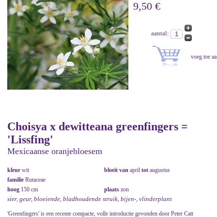
9,50 €
aantal:
Choisya x dewitteana greenfingers =
'Lissfing'
Mexicaanse oranjebloesem
kleur
wit
bloeit van
april
tot
augustus
familie
Rutaceae
hoog
150 cm
plaats
zon
sier, geur, bloeiende, bladhoudende struik, bijen-, vlinderplant
'Greenfingers' is een recente compacte, volle introductie gevonden door Peter Catt