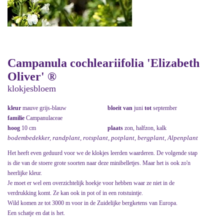
Campanula cochleariifolia 'Elizabeth
Oliver' ®
klokjesbloem
kleur
mauve grijs-blauw
bloeit van
juni
tot
september
familie
Campanulaceae
hoog
10 cm
plaats
zon, halfzon, kalk
bodembedekker, randplant, rotsplant, potplant, bergplant, Alpenplant
Het heeft even geduurd voor we de klokjes leerden waarderen. De volgende stap
is die van de stoere grote soorten naar deze minibelletjes. Maar het is ook zo'n
heerlijke kleur.
Je moet er wel een overzichtelijk hoekje voor hebben waar ze niet in de
verdrukking komt. Ze kan ook in pot of in een rotstuintje.
Wild komen ze tot 3000 m voor in de Zuidelijke bergketens van Europa.
Een schatje en dat is het.