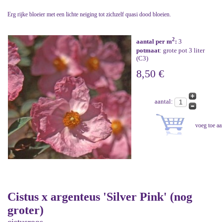
Erg rijke bloeier met een lichte neiging tot zichzelf quasi dood bloeien.
2
aantal per m
:
3
potmaat
: grote pot 3 liter
(C3)
8,50 €
aantal:
Cistus x argenteus 'Silver Pink' (nog
groter)