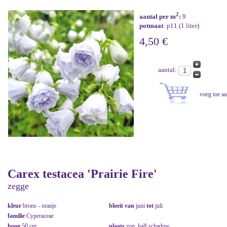
2
aantal per m
:
9
potmaat
: p11 (1 liter)
4,50 €
aantal:
Carex testacea 'Prairie Fire'
zegge
kleur
brons - oranje
bloeit van
juni
tot
juli
familie
Cyperaceae
hoog
50 cm
plaats
zon, half schaduw