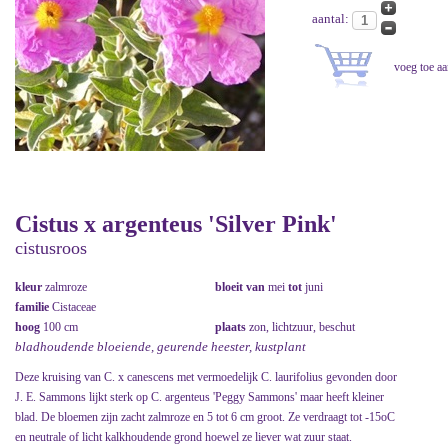
aantal:
Cistus x argenteus 'Silver Pink'
cistusroos
kleur
zalmroze
bloeit van
mei
tot
juni
familie
Cistaceae
hoog
100 cm
plaats
zon, lichtzuur, beschut
bladhoudende bloeiende, geurende heester, kustplant
Deze kruising van C. x canescens met vermoedelijk C. laurifolius gevonden door
J. E. Sammons lijkt sterk op C. argenteus 'Peggy Sammons' maar heeft kleiner
blad. De bloemen zijn zacht zalmroze en 5 tot 6 cm groot. Ze verdraagt tot -15oC
en neutrale of licht kalkhoudende grond hoewel ze liever wat zuur staat.