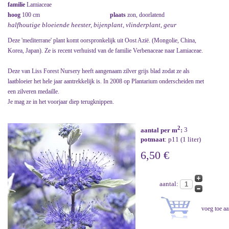
familie
Lamiaceae
hoog
100 cm
plaats
zon, doorlatend
halfhoutige bloeiende heester, bijenplant, vlinderplant, geur
Deze 'mediterrane' plant komt oorspronkelijk uit Oost Azië. (Mongolie, China,
Korea, Japan). Ze is recent verhuistd van de familie Verbenaceae naar Lamiaceae.
Deze van Liss Forest Nursery heeft aangenaam zilver grijs blad zodat ze als
laatbloeier het hele jaar aantrekkelijk is. In 2008 op Plantarium onderscheiden met
een zilveren medaille.
Je mag ze in het voorjaar diep terugknippen.
2
aantal per m
:
3
potmaat
: p11 (1 liter)
6,50 €
aantal: