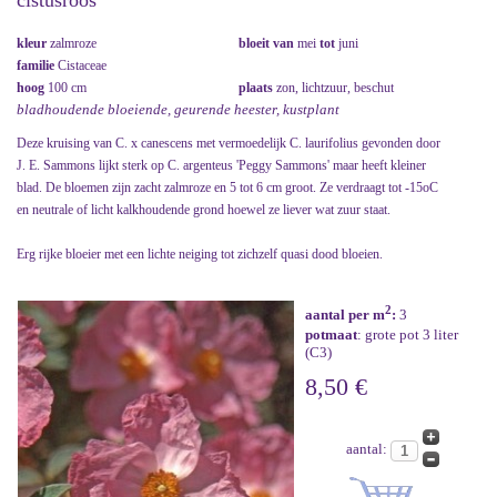
cistusroos
kleur
zalmroze
bloeit van
mei
tot
juni
familie
Cistaceae
hoog
100 cm
plaats
zon, lichtzuur, beschut
bladhoudende bloeiende, geurende heester, kustplant
Deze kruising van C. x canescens met vermoedelijk C. laurifolius gevonden door
J. E. Sammons lijkt sterk op C. argenteus 'Peggy Sammons' maar heeft kleiner
blad. De bloemen zijn zacht zalmroze en 5 tot 6 cm groot. Ze verdraagt tot -15oC
en neutrale of licht kalkhoudende grond hoewel ze liever wat zuur staat.
Erg rijke bloeier met een lichte neiging tot zichzelf quasi dood bloeien.
2
aantal per m
:
3
potmaat
: grote pot 3 liter
(C3)
8,50 €
aantal: