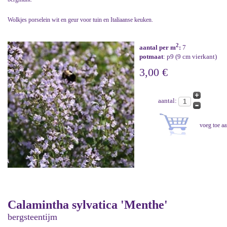
Wolkjes porselein wit en geur voor tuin en Italiaanse keuken.
2
aantal per m
:
7
potmaat
: p9 (9 cm vierkant)
3,00 €
aantal:
Calamintha sylvatica 'Menthe'
bergsteentijm