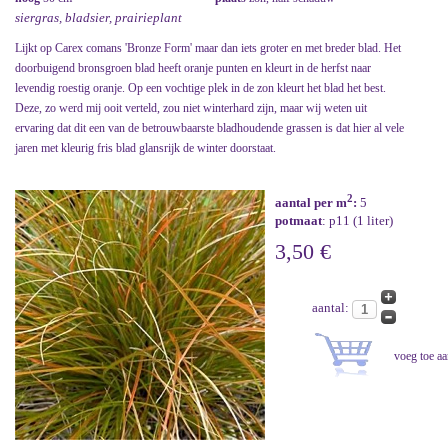
siergras, bladsier, prairieplant
Lijkt op Carex comans 'Bronze Form' maar dan iets groter en met breder blad. Het
doorbuigend bronsgroen blad heeft oranje punten en kleurt in de herfst naar
levendig roestig oranje. Op een vochtige plek in de zon kleurt het blad het best.
Deze, zo werd mij ooit verteld, zou niet winterhard zijn, maar wij weten uit
ervaring dat dit een van de betrouwbaarste bladhoudende grassen is dat hier al vele
jaren met kleurig fris blad glansrijk de winter doorstaat.
2
aantal per m
:
5
potmaat
: p11 (1 liter)
3,50 €
aantal: