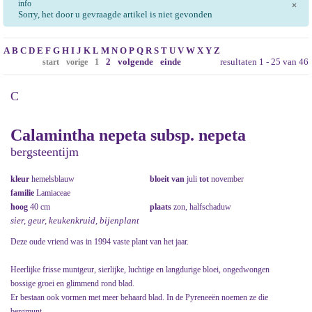
info
×
Sorry, het door u gevraagde artikel is niet gevonden
A
B
C
D
E
F
G
H
I
J
K
L
M
N
O
P
Q
R
S
T
U
V
W
X
Y
Z
2
volgende
einde
resultaten 1 - 25 van 46
start
vorige
1
C
Calamintha nepeta subsp. nepeta
bergsteentijm
kleur
hemelsblauw
bloeit van
juli
tot
november
familie
Lamiaceae
hoog
40 cm
plaats
zon, halfschaduw
sier, geur, keukenkruid, bijenplant
Deze oude vriend was in 1994 vaste plant van het jaar.
Heerlijke frisse muntgeur, sierlijke, luchtige en langdurige bloei, ongedwongen
bossige groei en glimmend rond blad.
Er bestaan ook vormen met meer behaard blad. In de Pyreneeën noemen ze die
bergmunt.