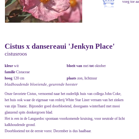
Cistus x dansereaui 'Jenkyn Place'
cistusroos
kleur
wit
bloeit van
mei
tot
oktober
familie
Cistaceae
hoog
120 cm
plaats
zon, lichtzuur
bladhoudende bloeiende, geurende heester
Onze favoriete Cistus, vernoemd naar het ouderlijk huis van collega John Coke,
het huis ook waar de eigenaar van rederij White Star Liner vernam van het zinken
van zijn Titanic. Bijzonder goed doorbloeiend, doorgaans winterhard met mooi
glanzend spits donkergroen blad.
Het is een in de Languedoc spontaan voorkomende kruising, voor neutrale of licht
kalkhoudende grond.
Doorbloeiend tot de eerste vorst. December is dus haalbaar.