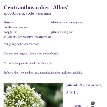
Centranthus ruber 'Albus'
spoorbloem, rode valeriaan
kleur
wit
bloeit van
mei
tot
augustus
familie
Valerianaceae
hoog
60 cm
plaats
vochtig, zon
snijbloem, geneeskruid, mediterraan
Nou ja zeg; witte rode valeriaan.
Gewoon een vergeten bloem voor je witte border.
No nonsense plant die in alle tuinsferen past.
En bovendien heel mediterraan, zonaanbiddend en insektenvriendelijk.
potmaat
: p9 (9 cm vierkant)
2,50 €
aantal: