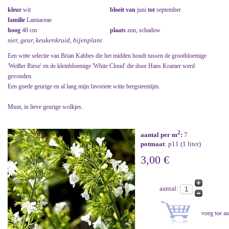
kleur
wit
bloeit van
juni
tot
september
familie
Lamiaceae
hoog
40 cm
plaats
zon, schaduw
sier, geur, keukenkruid, bijenplant
Een witte selectie van Brian Kabbes die het midden houdt tussen de grootbloemige
'Weißer Riese' en de kleinbloemige 'White Cloud' die door Hans Kramer werd
gevonden.
Een goede geurige en al lang mijn favoriete witte bergsteentijm.
Munt, in lieve geurige wolkjes.
2
aantal per m
:
7
potmaat
: p11 (1 liter)
3,00 €
aantal: