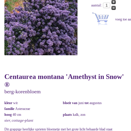
aantal:
Centaurea montana 'Amethyst in Snow'
®
berg-korenbloem
kleur
wit
bloeit van
juni
tot
augustus
familie
Asteraceae
hoog
40 cm
plaats
kalk, zon
sier, cottage-plant
Dit grappige heerlijke sprieten bloemetje met het grote licht behaarde blad staat