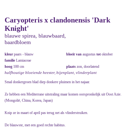
Caryopteris x clandonensis 'Dark
Knight'
blauwe spirea, blauwbaard,
baardbloem
kleur
paars - blauw
bloeit van
augustus
tot
oktober
familie
Lamiaceae
hoog
100 cm
plaats
zon, doorlatend
halfhoutige bloeiende heester, bijenplant, vlinderplant
Smal donkergroen blad diep donkere pluimen in het najaar.
Ze hebben een Mediterrane uitstraling maar komen oorspronkelijk uit Oost Azie.
(Mongolië, China, Korea, Japan)
Knip ze in maart of april pas terug net als vlinderstruiken.
De blauwste, met een goed rechte habitus.