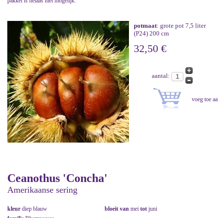
pakket is helaas niet mogelijk.
potmaat
: grote pot 7,5 liter
(P24) 200 cm
32,50 €
aantal:
Ceanothus 'Concha'
Amerikaanse sering
kleur
diep blauw
bloeit van
mei
tot
juni