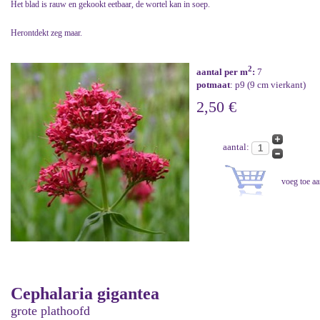
Het blad is rauw en gekookt eetbaar, de wortel kan in soep.
Herontdekt zeg maar.
2
aantal per m
:
7
potmaat
: p9 (9 cm vierkant)
2,50 €
aantal:
Cephalaria gigantea
grote plathoofd