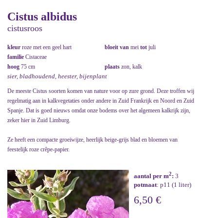
Cistus albidus
cistusroos
kleur
roze met een geel hart
bloeit van
mei
tot
juli
familie
Cistaceae
hoog
75 cm
plaats
zon, kalk
sier, bladhoudend, heester, bijenplant
De meeste Cistus soorten komen van nature voor op zure grond. Deze troffen wij
regelmatig aan in kalkvegetaties onder andere in Zuid Frankrijk en Noord en Zuid
Spanje. Dat is goed nieuws omdat onze bodems over het algemeen kalkrijk zijn,
zeker hier in Zuid Limburg.
Ze heeft een compacte groeiwijze, heerlijk beige-grijs blad en bloemen van
feestelijk roze crêpe-papier.
2
aantal per m
:
3
potmaat
: p11 (1 liter)
6,50 €