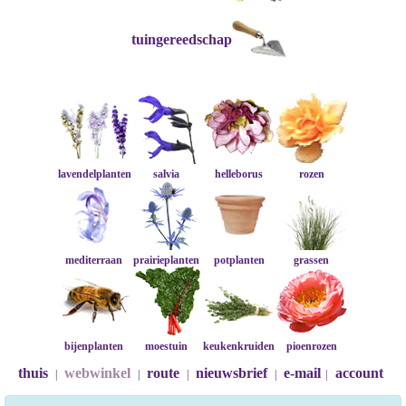
tuingereedschap
lavendelplanten
salvia
helleborus
rozen
mediterraan
prairieplanten
potplanten
grassen
bijenplanten
moestuin
keukenkruiden
pioenrozen
thuis
webwinkel
route
nieuwsbrief
e-mail
account
|
|
|
|
|