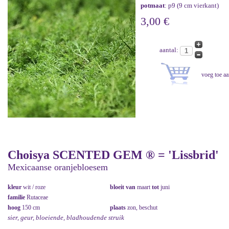
potmaat
: p9 (9 cm vierkant)
3,00 €
aantal:
Choisya SCENTED GEM ® = 'Lissbrid'
Mexicaanse oranjebloesem
kleur
wit / roze
bloeit van
maart
tot
juni
familie
Rutaceae
hoog
150 cm
plaats
zon, beschut
sier, geur, bloeiende, bladhoudende struik