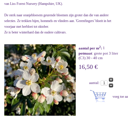
van Liss Forest Nursery (Hampshire, UK).
De sterk naar oranjebloesem geurende bloemen zijn groter dan die van andere
selecties. Ze trekken bijen, hommels en vlinders aan. 'Greenfingers' bloeit in het
voorjaar met herbloei tot oktober.
Ze is beter winterhard dan de oudere cultivars.
2
aantal per m
:
1
potmaat
: grote pot 3 liter
(C3) 30 - 40 cm
16,50 €
aantal: