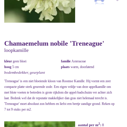
Chamaemelum nobile 'Treneague'
loopkamille
kleur
geen bloei
familie
Asteraceae
hoog
5 cm
plaats
warm, doorlatend
bodembedekker, geurplant
'Treneague' is een niet bloeiende kloon van Roomse Kamille. Hij vormt een zeer
compacte platte sterk geurende zode. Een eigen veldje van deze appelkamille om
met blote voeten te betreden is grote rijkdom die appel-badschuim ver achter zich
laat. Bedenk wel dat de reputatie makkelijker dan gras niet helemaal terecht is.
'Treneague' moet absoluut zon hebben en liefst een beetje zandige grond. Reken op
7 tot 9 stuks per m2.
2
aantal per m
:
8