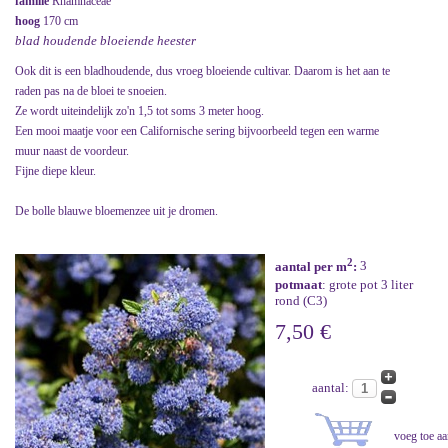
familie
Rhamnaceae
hoog
170 cm
blad houdende bloeiende heester
Ook dit is een bladhoudende, dus vroeg bloeiende cultivar. Daarom is het aan te
raden pas na de bloei te snoeien.
Ze wordt uiteindelijk zo'n 1,5 tot soms 3 meter hoog.
Een mooi maatje voor een Californische sering bijvoorbeeld tegen een warme
muur naast de voordeur.
Fijne diepe kleur.
De bolle blauwe bloemenzee uit je dromen.
2
aantal per m
:
3
potmaat
: grote pot 3 liter
rond (C3)
7,50 €
aantal: