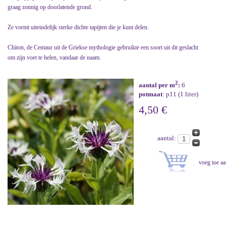
graag zonnig op doorlatende grond.
Ze vormt uiteindelijk sterke dichte tapijten die je kunt delen.
Chiton, de Centaur uit de Griekse mythologie gebruikte een soort uit dit geslacht
om zijn voet te helen, vandaar de naam.
2
aantal per m
:
6
potmaat
: p11 (1 liter)
4,50 €
aantal: