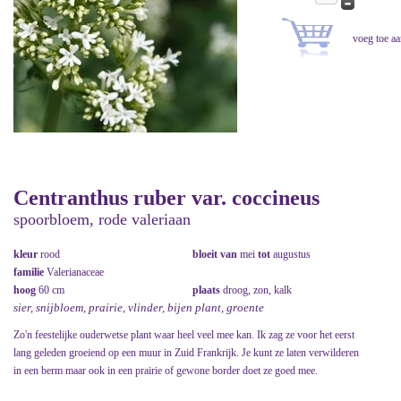
Centranthus ruber var. coccineus
spoorbloem, rode valeriaan
kleur
rood
bloeit van
mei
tot
augustus
familie
Valerianaceae
hoog
60 cm
plaats
droog, zon, kalk
sier, snijbloem, prairie, vlinder, bijen plant, groente
Zo'n feestelijke ouderwetse plant waar heel veel mee kan. Ik zag ze voor het eerst
lang geleden groeiend op een muur in Zuid Frankrijk. Je kunt ze laten verwilderen
in een berm maar ook in een prairie of gewone border doet ze goed mee.