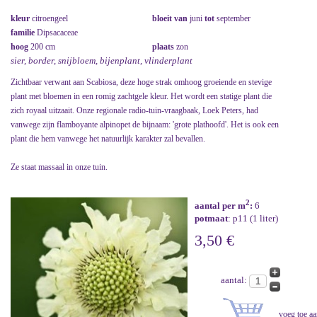
kleur
citroengeel
bloeit van
juni
tot
september
familie
Dipsacaceae
hoog
200 cm
plaats
zon
sier, border, snijbloem, bijenplant, vlinderplant
Zichtbaar verwant aan Scabiosa, deze hoge strak omhoog groeiende en stevige
plant met bloemen in een romig zachtgele kleur. Het wordt een statige plant die
zich royaal uitzaait. Onze regionale radio-tuin-vraagbaak, Loek Peters, had
vanwege zijn flamboyante alpinopet de bijnaam: 'grote plathoofd'. Het is ook een
plant die hem vanwege het natuurlijk karakter zal bevallen.
Ze staat massaal in onze tuin.
2
aantal per m
:
6
potmaat
: p11 (1 liter)
3,50 €
aantal: