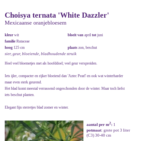
Choisya ternata 'White Dazzler'
Mexicaanse oranjebloesem
kleur
wit
bloeit van
april
tot
juni
familie
Rutaceae
hoog
125 cm
plaats
zon, beschut
sier, geur, bloeiende, bladhoudende struik
Heel veel bloemetjes met als hoofddoel; veel geur verspreiden.
Iets ijler, compacter en rijker bloeiend dan 'Aztec Pearl' en ook wat winterharder
maar even sterk geurend.
Het blad komt meestal verrassend ongeschonden door de winter. Maar toch liefst
iets beschut planten.
Elegant fijn sterretjes blad zomer en winter.
2
aantal per m
:
1
potmaat
: grote pot 3 liter
(C3) 30-40 cm