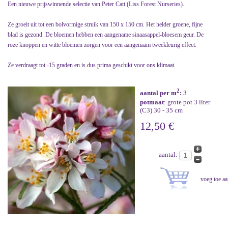
Een nieuwe prijswinnende selectie van Peter Catt (Liss Forest Nurseries).
Ze groeit uit tot een bolvormige struik van 150 x 150 cm. Het helder groene, fijne
blad is gezond. De bloemen hebben een aangename sinaasappel-bloesem geur. De
roze knoppen en witte bloemen zorgen voor een aangenaam tweekleurig effect.
Ze verdraagt tot -15 graden en is dus prima geschikt voor ons klimaat.
2
aantal per m
:
3
potmaat
: grote pot 3 liter
(C3) 30 - 35 cm
12,50 €
aantal: