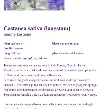
Castanea sativa (laagstam)
tamme kastanje
kleur
crÃ¨me wit
bloeit van
mei
tot
juni
familie
Fagaceae
hoog
1000 cm
plaats
doorlatend, kalkarm
boom, vrucht, bijenplant, hakhout
Tamme kastanje komt van nature voor in Zuid Europa, N.W. Afrika, van
Marokko, tot Pakistan. Gekweekt worden ze vooral in de Ardèche en op Corsica.
In Nederland zijn ze ingevoerd door de Romeinen.
Ze vormen een goede vroege bron van stuifmeel voor wilde bijen en andere
insecten. De vruchten zijn rijk aan eiwit en zetmeel. We eten ze graag met spruitjes.
Het hout is zeer duurzaam en wordt speciaal gekweekt voor palen en hekwerk.
Ze groeien aanvankelijk traag maar kunnen uiteindelijk heel oud en hoog worden.
Kan vanwege de hoogte alleen op een pallet worden verzonden. Verzending in