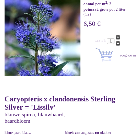
2
aantal per m
:
3
potmaat
: grote pot 2 liter
(C2)
6,50 €
aantal:
Caryopteris x clandonensis Sterling
Silver = 'Lissilv'
blauwe spirea, blauwbaard,
baardbloem
kleur
paars-blauw
bloeit van
augustus
tot
oktober