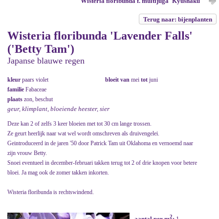
Wisteria floribunda f. multijuga 'Kyushaku'
Terug naar: bijenplanten
Wisteria floribunda 'Lavender Falls'
('Betty Tam')
Japanse blauwe regen
kleur
paars violet
bloeit van
mei
tot
juni
familie
Fabaceae
plaats
zon, beschut
geur, klimplant, bloeiende heester, sier
Deze kan 2 of zelfs 3 keer bloeien met tot 30 cm lange trossen.
Ze geurt heerlijk naar wat wel wordt omschreven als druivengelei.
Geintroduceerd in de jaren '50 door Patrick Tam uit Oklahoma en vernoemd naar
zijn vrouw Betty.
Snoei eventueel in december-februari takken terug tot 2 of drie knopen voor betere
bloei. Ja mag ook de zomer takken inkorten.
Wisteria floribunda is rechtswindend.
2
aantal per m
:
1