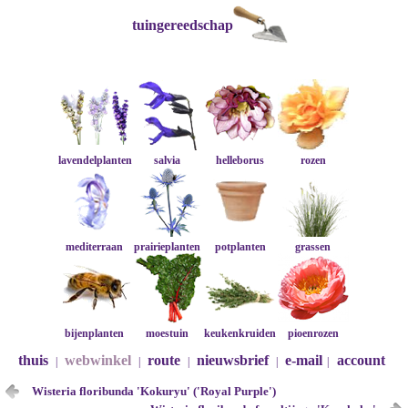
tuingereedschap
lavendelplanten
salvia
helleborus
rozen
mediterraan
prairieplanten
potplanten
grassen
bijenplanten
moestuin
keukenkruiden
pioenrozen
thuis
webwinkel
route
nieuwsbrief
e-mail
account
|
|
|
|
|
Wisteria floribunda 'Kokuryu' ('Royal Purple')