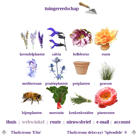
tuingereedschap
lavendelplanten
salvia
helleborus
rozen
mediterraan
prairieplanten
potplanten
grassen
bijenplanten
moestuin
keukenkruiden
pioenrozen
thuis
webwinkel
route
nieuwsbrief
e-mail
account
|
|
|
|
|
Thalictrum 'Elin'
Thalictrum delavayi 'Splendide' ®