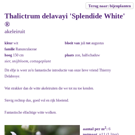
Terug naar: bijenplanten
Thalictrum delavayi 'Splendide White'
®
akeleiruit
kleur
wit
bloeit van
juli
tot
augustus
familie
Ranunculaceae
hoog
150 cm
plaats
zon, halfschaduw
sier, snijbloem, cottageplant
Dit elfje is weer zo'n fantastische introductie van onze lieve vriend Thierrry
Delabroye.
Wat strakker dan de witte akeleiruiten die we tot nu toe kenden.
Stevig rechtop dus, goed vol en rijk bloeiend.
Fantastische elfachtige witte wolken.
2
aantal per m
:
6
potmaat
: p11 (1 liter)